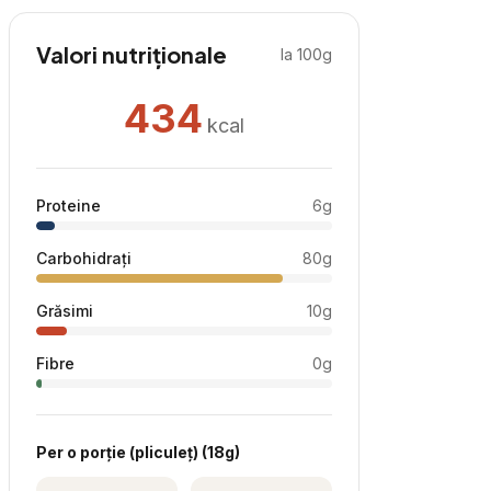
Valori nutriționale
la 100g
434
kcal
Proteine
6
g
Carbohidrați
80
g
Grăsimi
10
g
Fibre
0
g
Per
o porție (pliculeț)
(
18
g)