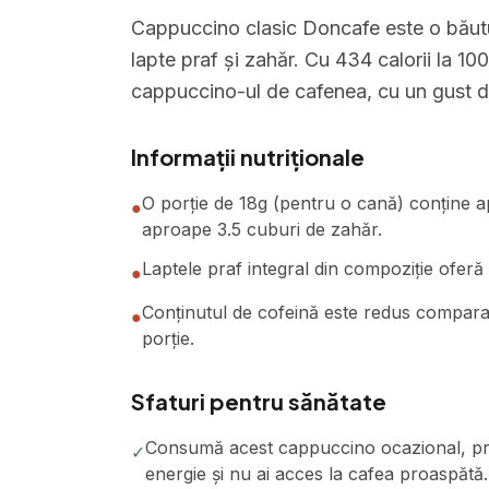
Cappuccino clasic Doncafe este o băutu
lapte praf și zahăr. Cu 434 calorii la 10
cappuccino-ul de cafenea, cu un gust d
Informații nutriționale
O porție de 18g (pentru o cană) conține ap
●
aproape 3.5 cuburi de zahăr.
Laptele praf integral din compoziție oferă
●
Conținutul de cofeină este redus compar
●
porție.
Sfaturi pentru sănătate
Consumă acest cappuccino ocazional, pref
✓
energie și nu ai acces la cafea proaspătă.