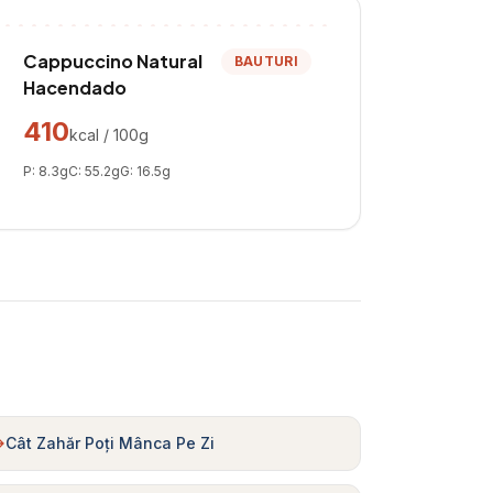
Cappuccino Natural
BAUTURI
Hacendado
410
kcal / 100g
P:
8.3
g
C:
55.2
g
G:
16.5
g
Cât Zahăr Poți Mânca Pe Zi