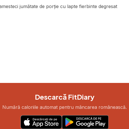
 amesteci jumătate de porție cu lapte fierbinte degresat
Descarcă FitDiary
Numără caloriile automat pentru mâncarea românească.