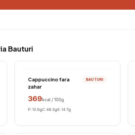
ria
Bauturi
Cappuccino fara
BAUTURI
zahar
369
kcal / 100g
P:
10.9
g
C:
48.3
g
G:
14.7
g