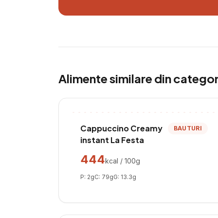
Alimente similare din catego
Cappuccino Creamy
BAUTURI
instant La Festa
444
kcal / 100g
P:
2
g
C:
79
g
G:
13.3
g