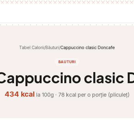
Tabel Calorii
/
Băuturi
/
Cappuccino clasic Doncafe
BAUTURI
Cappuccino clasic 
434
kcal
la 100g ·
78
kcal per
o porție (pliculeț)