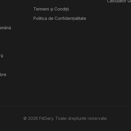
Calculator G
Termeni și Condiții
Politica de Confidențialitate
tămână
ră
ibre
©
2026
FitDiary. Toate drepturile rezervate.