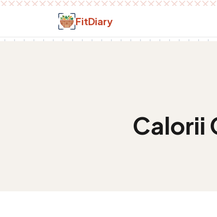
Salt la conținut
FitDiary
Calorii