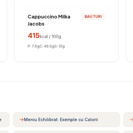
Cappuccino Milka
BAUTURI
Jacobs
415
kcal / 100g
P:
7.6
g
C:
46.5
g
G:
10
g
e
Meniu Echilibrat: Exemple cu Calorii