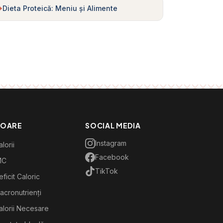
Dieta Proteică: Meniu și Alimente
TOARE
SOCIAL MEDIA
Instagram
lorii
Facebook
MC
TikTok
ficit Caloric
acronutrienți
alorii Necesare