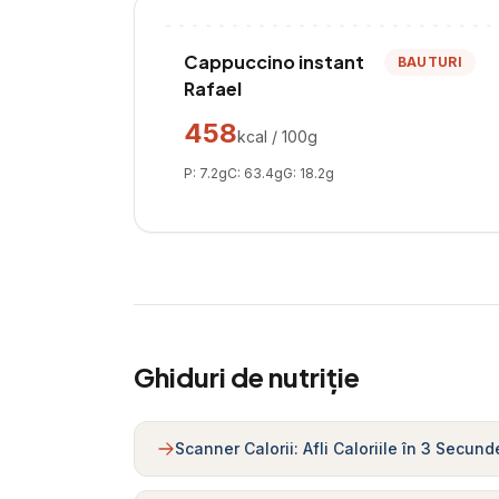
Cappuccino instant
BAUTURI
Rafael
458
kcal / 100g
P:
7.2
g
C:
63.4
g
G:
18.2
g
Ghiduri de nutriție
Scanner Calorii: Afli Caloriile în 3 Secund