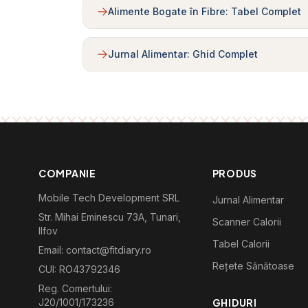
Alimente Bogate în Fibre: Tabel Complet
Jurnal Alimentar: Ghid Complet
COMPANIE
PRODUS
Mobile Tech Development SRL
Jurnal Alimentar
Str. Mihai Eminescu 73A, Tunari,
Scanner Calorii
Ilfov
Tabel Calorii
Email: contact@fitdiary.ro
Rețete Sănătoase
CUI: RO43792346
Reg. Comertului:
J20/1001/173236
GHIDURI