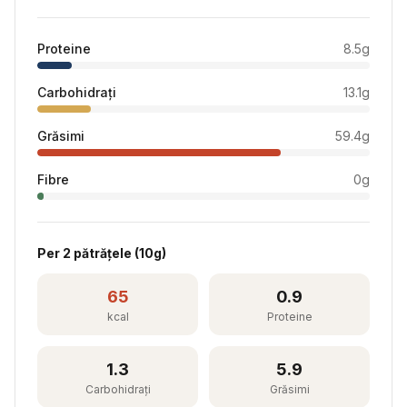
Proteine
8.5
g
Carbohidrați
13.1
g
Grăsimi
59.4
g
Fibre
0
g
Per
2 pătrățele
(
10
g)
65
0.9
kcal
Proteine
1.3
5.9
Carbohidrați
Grăsimi