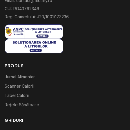
Email: contact@fitdiary.ro
CUI: RO43792346
Reg. Comertului: J20/1001/173236
PRODUS
Jurnal Alimentar
Scanner Calorii
Tabel Calorii
Rețete Sănătoase
GHIDURI