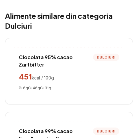
Alimente similare din categoria
Dulciuri
Ciocolata 95% cacao
DULCIURI
Zartbitter
451
kcal / 100g
P:
6
g
C:
46
g
G:
31
g
Ciocolata 99% cacao
DULCIURI