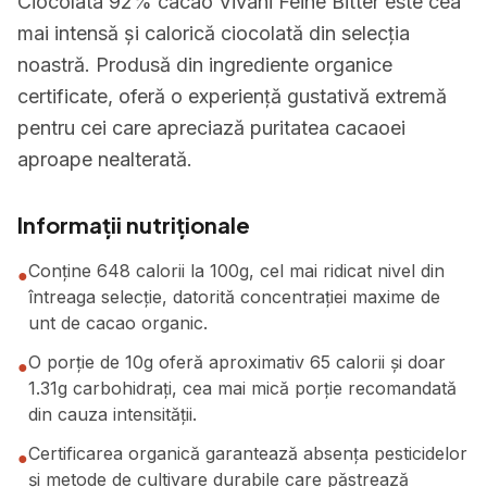
Ciocolata 92% cacao Vivani Feine Bitter este cea
mai intensă și calorică ciocolată din selecția
noastră. Produsă din ingrediente organice
certificate, oferă o experiență gustativă extremă
pentru cei care apreciază puritatea cacaoei
aproape nealterată.
Informații nutriționale
Conține 648 calorii la 100g, cel mai ridicat nivel din
●
întreaga selecție, datorită concentrației maxime de
unt de cacao organic.
O porție de 10g oferă aproximativ 65 calorii și doar
●
1.31g carbohidrați, cea mai mică porție recomandată
din cauza intensității.
Certificarea organică garantează absența pesticidelor
●
și metode de cultivare durabile care păstrează