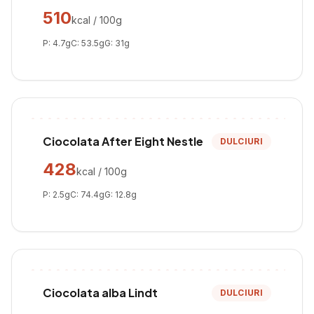
510
kcal / 100g
P:
4.7
g
C:
53.5
g
G:
31
g
Ciocolata After Eight Nestle
DULCIURI
428
kcal / 100g
P:
2.5
g
C:
74.4
g
G:
12.8
g
Ciocolata alba Lindt
DULCIURI