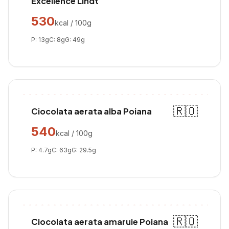
Excellence Lindt
530
kcal / 100g
P:
13
g
C:
8
g
G:
49
g
🇷🇴
Ciocolata aerata alba Poiana
540
kcal / 100g
P:
4.7
g
C:
63
g
G:
29.5
g
🇷🇴
Ciocolata aerata amaruie Poiana