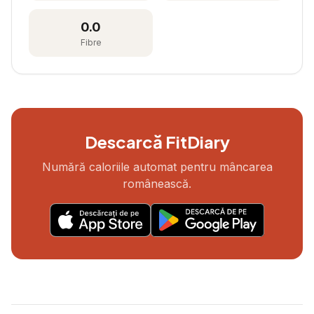
0.0
Fibre
Descarcă FitDiary
Numără caloriile automat pentru mâncarea
românească.