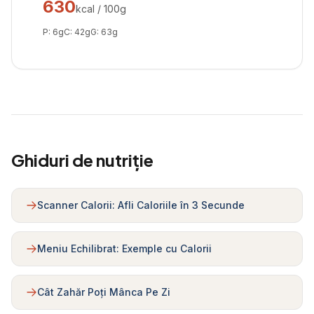
630
kcal / 100g
P:
6
g
C:
42
g
G:
63
g
Ghiduri de nutriție
Scanner Calorii: Afli Caloriile în 3 Secunde
Meniu Echilibrat: Exemple cu Calorii
Cât Zahăr Poți Mânca Pe Zi