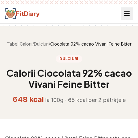
Salt la conținut
FitDiary
Tabel Calorii
/
Dulciuri
/
Ciocolata 92% cacao Vivani Feine Bitter
DULCIURI
Calorii
Ciocolata 92% cacao
Vivani Feine Bitter
648
kcal
la 100g ·
65
kcal per
2 pătrățele