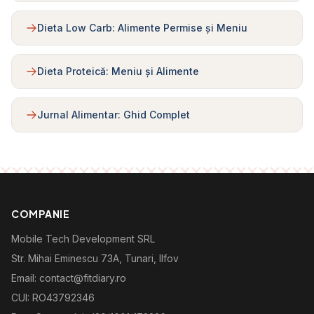
Dieta Low Carb: Alimente Permise și Meniu
Dieta Proteică: Meniu și Alimente
Jurnal Alimentar: Ghid Complet
COMPANIE
Mobile Tech Development SRL
Str. Mihai Eminescu 73A, Tunari, Ilfov
Email: contact@fitdiary.ro
CUI: RO43792346