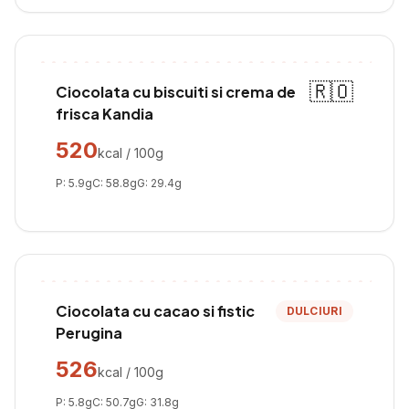
🇷🇴
Ciocolata cu biscuiti si crema de
frisca Kandia
520
kcal / 100g
P:
5.9
g
C:
58.8
g
G:
29.4
g
Ciocolata cu cacao si fistic
DULCIURI
Perugina
526
kcal / 100g
P:
5.8
g
C:
50.7
g
G:
31.8
g