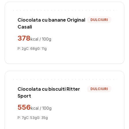
Ciocolata cu banane Original
DULCIURI
Casali
378
kcal / 100g
P:
2
g
C:
68
g
G:
11
g
Ciocolata cu biscuiti Ritter
DULCIURI
Sport
556
kcal / 100g
P:
7
g
C:
53
g
G:
35
g