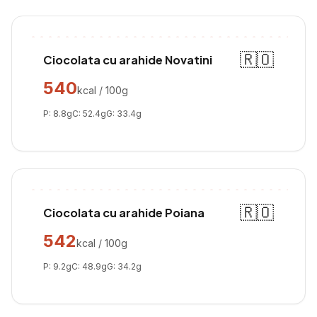
🇷🇴
Ciocolata cu arahide Novatini
540
kcal / 100g
P:
8.8
g
C:
52.4
g
G:
33.4
g
🇷🇴
Ciocolata cu arahide Poiana
542
kcal / 100g
P:
9.2
g
C:
48.9
g
G:
34.2
g