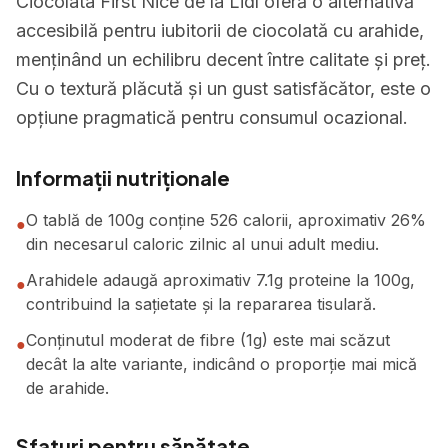
Ciocolata First Nice de la Lidl oferă o alternativă
accesibilă pentru iubitorii de ciocolată cu arahide,
menținând un echilibru decent între calitate și preț.
Cu o textură plăcută și un gust satisfăcător, este o
opțiune pragmatică pentru consumul ocazional.
Informații nutriționale
O tablă de 100g conține 526 calorii, aproximativ 26%
●
din necesarul caloric zilnic al unui adult mediu.
Arahidele adaugă aproximativ 7.1g proteine la 100g,
●
contribuind la sațietate și la repararea tisulară.
Conținutul moderat de fibre (1g) este mai scăzut
●
decât la alte variante, indicând o proporție mai mică
de arahide.
Sfaturi pentru sănătate