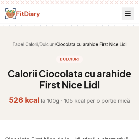
Salt la conținut
FitDiary
Tabel Calorii
/
Dulciuri
/
Ciocolata cu arahide First Nice Lidl
DULCIURI
Calorii
Ciocolata cu arahide
First Nice Lidl
526
kcal
la 100g ·
105
kcal per
o porție mică