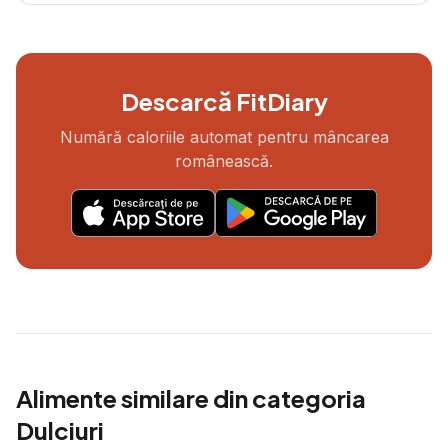
Descarcă FitDiary
Numără caloriile automat pentru mâncarea
românească.
Alimente similare din categoria
Dulciuri