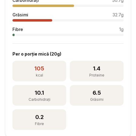
Carbohidrați
50.7
g
Grăsimi
32.7
g
Fibre
1
g
Per
o porție mică
(
20
g)
105
1.4
kcal
Proteine
10.1
6.5
Carbohidrați
Grăsimi
0.2
Fibre