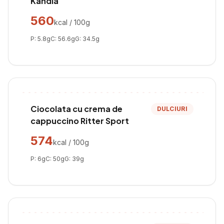
Kandia
560
kcal / 100g
P:
5.8
g
C:
56.6
g
G:
34.5
g
Ciocolata cu crema de
DULCIURI
cappuccino Ritter Sport
574
kcal / 100g
P:
6
g
C:
50
g
G:
39
g