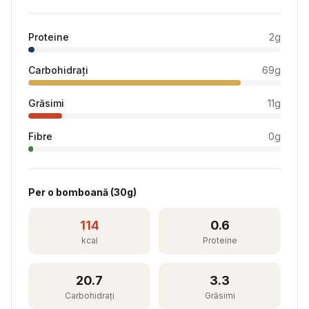
Proteine
2
g
Carbohidrați
69
g
Grăsimi
11
g
Fibre
0
g
Per
o bomboană
(
30
g)
114
0.6
kcal
Proteine
20.7
3.3
Carbohidrați
Grăsimi