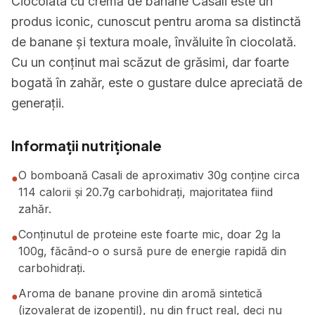
Ciocolata cu cremă de banane Casali este un
produs iconic, cunoscut pentru aroma sa distinctă
de banane și textura moale, învăluite în ciocolată.
Cu un conținut mai scăzut de grăsimi, dar foarte
bogată în zahăr, este o gustare dulce apreciată de
generații.
Informații nutriționale
O bomboană Casali de aproximativ 30g conține circa
●
114 calorii și 20.7g carbohidrați, majoritatea fiind
zahăr.
Conținutul de proteine este foarte mic, doar 2g la
●
100g, făcând-o o sursă pure de energie rapidă din
carbohidrați.
Aroma de banane provine din aromă sintetică
●
(izovalerat de izopentil), nu din fruct real, deci nu