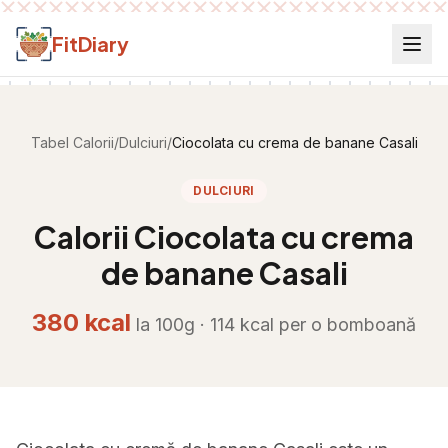
Salt la conținut
FitDiary
Tabel Calorii
/
Dulciuri
/
Ciocolata cu crema de banane Casali
DULCIURI
Calorii
Ciocolata cu crema
de banane Casali
380
kcal
la 100g ·
114
kcal per
o bomboană