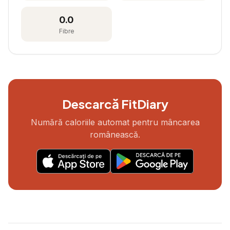
0.0
Fibre
Descarcă FitDiary
Numără caloriile automat pentru mâncarea
românească.