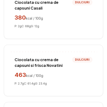
Ciocolata cu crema de
DULCIURI
capsuni Casali
380
kcal / 100g
P:
2
g
C:
68
g
G:
12
g
Ciocolata cu crema de
DULCIURI
capsuni si frisca Novatini
463
kcal / 100g
P:
2.7
g
C:
61.4
g
G:
23.4
g