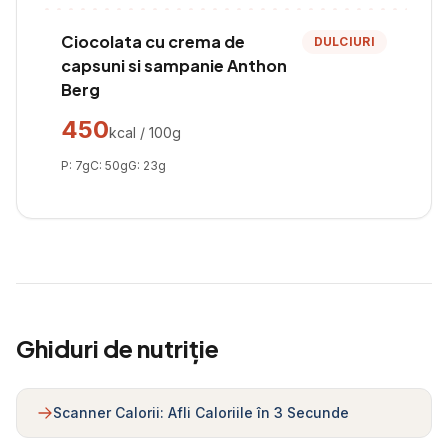
Ciocolata cu crema de
DULCIURI
capsuni si sampanie Anthon
Berg
450
kcal / 100g
P:
7
g
C:
50
g
G:
23
g
Ghiduri de nutriție
Scanner Calorii: Afli Caloriile în 3 Secunde