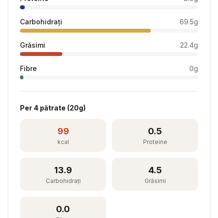
Carbohidrați
69.5
g
Grăsimi
22.4
g
Fibre
0
g
Per
4 pătrate
(
20
g)
99
0.5
kcal
Proteine
13.9
4.5
Carbohidrați
Grăsimi
0.0