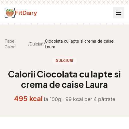
Salt la conținut
FitDiary
Tabel
Ciocolata cu lapte si crema de caise
/
Dulciuri
/
Calorii
Laura
DULCIURI
Calorii
Ciocolata cu lapte si
crema de caise Laura
495
kcal
la 100g ·
99
kcal per
4 pătrate