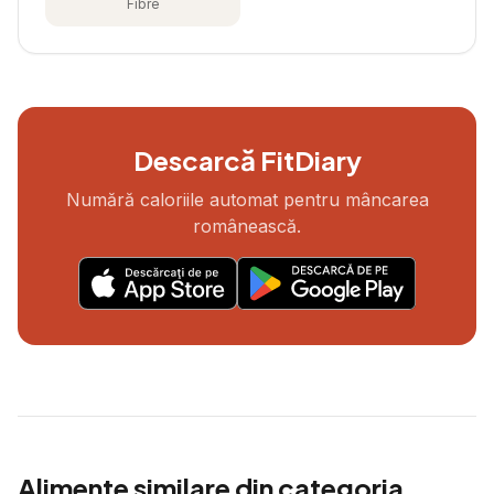
Fibre
Descarcă FitDiary
Numără caloriile automat pentru mâncarea
românească.
Alimente similare din categoria