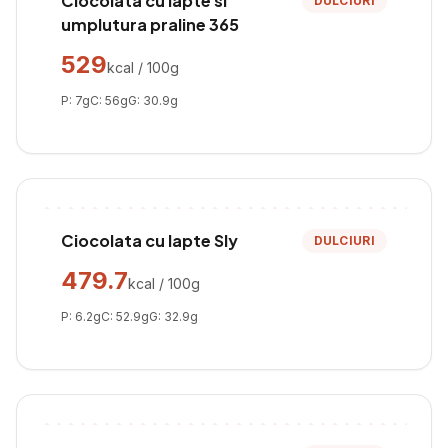
Ciocolata cu lapte si
DULCIURI
umplutura praline 365
529
kcal / 100g
P:
7
g
C:
56
g
G:
30.9
g
Ciocolata cu lapte Sly
DULCIURI
479.7
kcal / 100g
P:
6.2
g
C:
52.9
g
G:
32.9
g