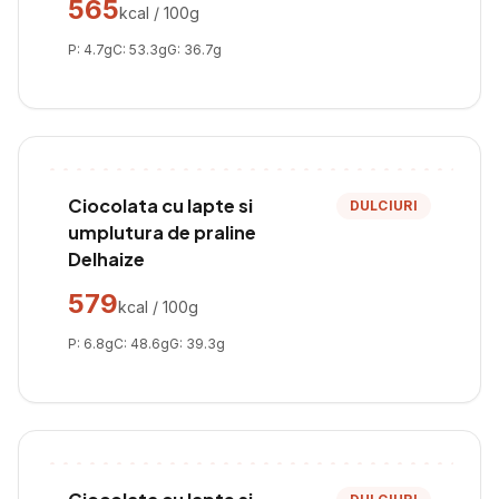
565
kcal / 100g
P:
4.7
g
C:
53.3
g
G:
36.7
g
Ciocolata cu lapte si
DULCIURI
umplutura de praline
Delhaize
579
kcal / 100g
P:
6.8
g
C:
48.6
g
G:
39.3
g