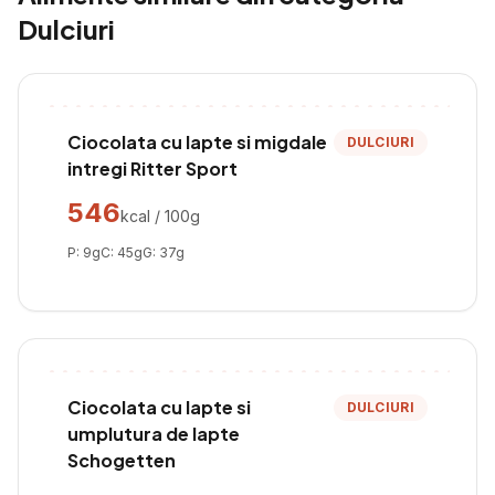
Dulciuri
Ciocolata cu lapte si migdale
DULCIURI
intregi Ritter Sport
546
kcal / 100g
P:
9
g
C:
45
g
G:
37
g
Ciocolata cu lapte si
DULCIURI
umplutura de lapte
Schogetten