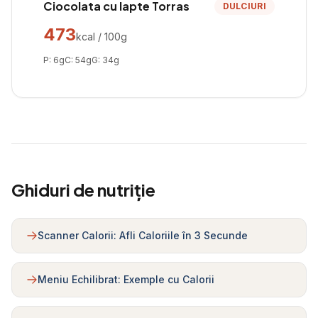
Ciocolata cu lapte Torras
DULCIURI
473
kcal / 100g
P:
6
g
C:
54
g
G:
34
g
Ghiduri de nutriție
Scanner Calorii: Afli Caloriile în 3 Secunde
Meniu Echilibrat: Exemple cu Calorii