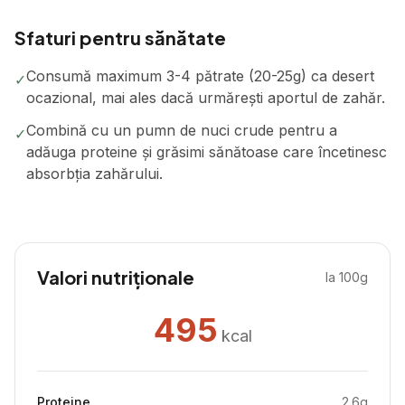
Sfaturi pentru sănătate
Consumă maximum 3-4 pătrate (20-25g) ca desert
✓
ocazional, mai ales dacă urmărești aportul de zahăr.
Combină cu un pumn de nuci crude pentru a
✓
adăuga proteine și grăsimi sănătoase care încetinesc
absorbția zahărului.
Valori nutriționale
la 100g
495
kcal
Proteine
2.6
g