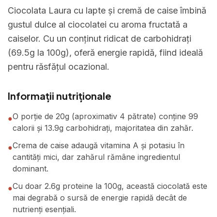
Ciocolata Laura cu lapte și cremă de caise îmbină
gustul dulce al ciocolatei cu aroma fructată a
caiselor. Cu un conținut ridicat de carbohidrați
(69.5g la 100g), oferă energie rapidă, fiind ideală
pentru răsfățul ocazional.
Informații nutriționale
O porție de 20g (aproximativ 4 pătrate) conține 99
●
calorii și 13.9g carbohidrați, majoritatea din zahăr.
Crema de caise adaugă vitamina A și potasiu în
●
cantități mici, dar zahărul rămâne ingredientul
dominant.
Cu doar 2.6g proteine la 100g, această ciocolată este
●
mai degrabă o sursă de energie rapidă decât de
nutrienți esențiali.