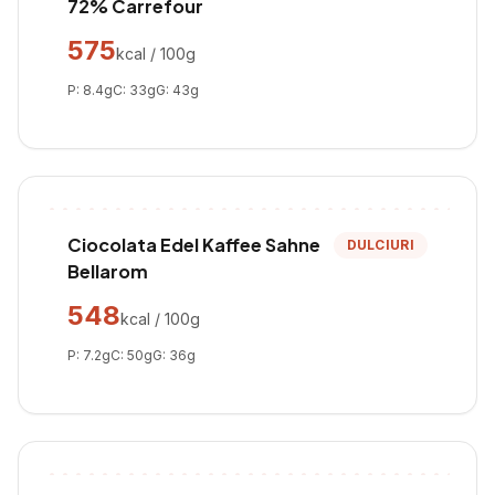
72% Carrefour
575
kcal / 100g
P:
8.4
g
C:
33
g
G:
43
g
Ciocolata Edel Kaffee Sahne
DULCIURI
Bellarom
548
kcal / 100g
P:
7.2
g
C:
50
g
G:
36
g