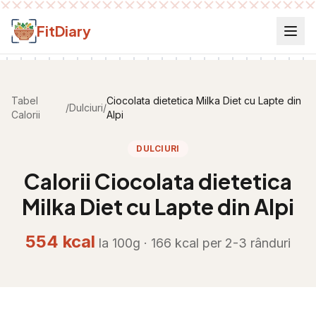
Salt la conținut
FitDiary
Tabel
Ciocolata dietetica Milka Diet cu Lapte din
/
Dulciuri
/
Calorii
Alpi
DULCIURI
Calorii
Ciocolata dietetica
Milka Diet cu Lapte din Alpi
554
kcal
la 100g ·
166
kcal per
2-3 rânduri