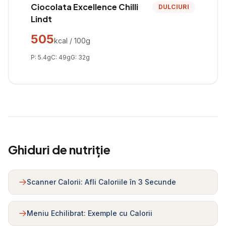
Ciocolata Excellence Chilli
DULCIURI
Lindt
505
kcal / 100g
P:
5.4
g
C:
49
g
G:
32
g
Ghiduri de nutriție
Scanner Calorii: Afli Caloriile în 3 Secunde
Meniu Echilibrat: Exemple cu Calorii