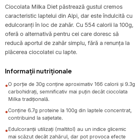
Ciocolata Milka Diet păstrează gustul cremos
caracteristic laptelui din Alpi, dar este îndulcită cu
edulcoranți în loc de zahăr. Cu 554 calorii la 100g,
oferă o alternativă pentru cei care doresc să
reducă aportul de zahăr simplu, fără a renunța la
plăcerea ciocolatei cu lapte.
Informații nutriționale
O porție de 30g conține aproximativ 166 calorii și 9.3g
●
carbohidrați, semnificativ mai puțin decât ciocolata
Milka tradițională.
Conține 6.7g proteine la 100g din laptele concentrat,
●
contribuind la sațietate.
Edulcoranții utilizați (maltitol) au un indice glicemic
●
mai scăzut decât zahărul, dar pot provoca efecte