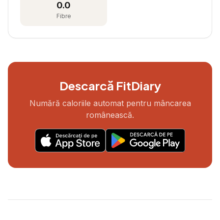
0.0
Fibre
Descarcă FitDiary
Numără caloriile automat pentru mâncarea
românească.