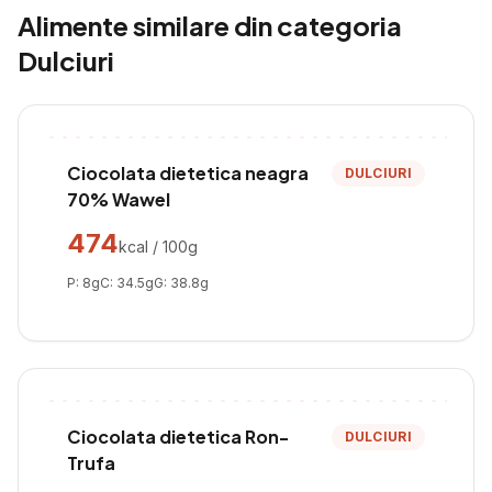
Alimente similare din categoria
Dulciuri
Ciocolata dietetica neagra
DULCIURI
70% Wawel
474
kcal / 100g
P:
8
g
C:
34.5
g
G:
38.8
g
Ciocolata dietetica Ron-
DULCIURI
Trufa