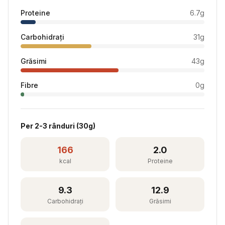
Proteine
6.7
g
Carbohidrați
31
g
Grăsimi
43
g
Fibre
0
g
Per
2-3 rânduri
(
30
g)
166
2.0
kcal
Proteine
9.3
12.9
Carbohidrați
Grăsimi