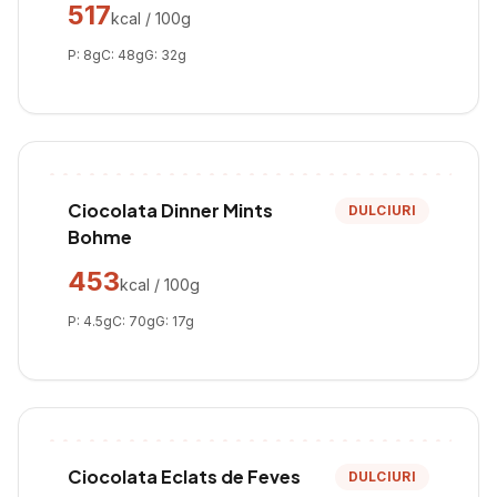
517
kcal / 100g
P:
8
g
C:
48
g
G:
32
g
Ciocolata Dinner Mints
DULCIURI
Bohme
453
kcal / 100g
P:
4.5
g
C:
70
g
G:
17
g
Ciocolata Eclats de Feves
DULCIURI