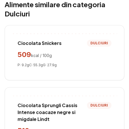
Alimente similare din categoria
Dulciuri
Ciocolata Snickers
DULCIURI
509
kcal / 100g
P:
9.2
g
C:
55.3
g
G:
27.9
g
Ciocolata Sprungli Cassis
DULCIURI
Intense coacaze negre si
migdale Lindt