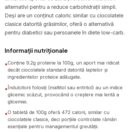
alternativi pentru a reduce carbohidrații simpli.
Deși are un conținut caloric similar cu ciocolatele
clasice datorită grăsimilor, oferă o alternativă
pentru diabetici sau persoanele în diete low-carb.
Informații nutriționale
Conține 9.2g proteine la 100g, un aport mai ridicat
●
decât ciocolatele standard datorită laptelor și
ingredientelor proteice adăugate.
Îndulcitorii folosiți (maltitol sau eritritol) au un indice
●
glicemic scăzut, provocând o creștere mai lentă a
glicemiei.
O tabletă de 100g oferă 472 calorii, similar cu
●
ciocolatele clasice, deci porțiile controlate rămân
esențiale pentru managementul greutății.