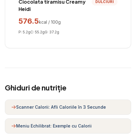
Ciocolata tiramisu Creamy
DULCIURI
Heidi
576.5
kcal / 100g
P:
5.2
g
C:
55.2
g
G:
37.2
g
Ghiduri de nutriție
Scanner Calorii: Afli Caloriile în 3 Secunde
Meniu Echilibrat: Exemple cu Calorii