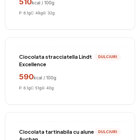
510
kcal / 100g
P:
6.1
g
C:
49
g
G:
32
g
Ciocolata stracciatella Lindt
DULCIURI
Excellence
590
kcal / 100g
P:
6.1
g
C:
51
g
G:
40
g
Ciocolata tartinabila cu alune
DULCIURI
Auchan