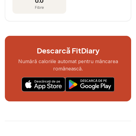
0.0
Fibre
Descarcă FitDiary
Numără caloriile automat pentru mâncarea
românească.