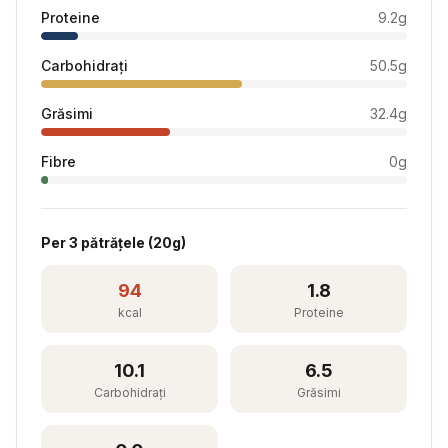
Proteine
9.2
g
Carbohidrați
50.5
g
Grăsimi
32.4
g
Fibre
0
g
Per
3 pătrățele
(
20
g)
94
1.8
kcal
Proteine
10.1
6.5
Carbohidrați
Grăsimi