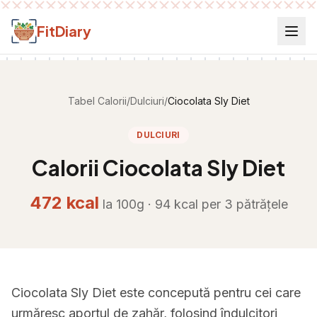
Salt la conținut
FitDiary
Tabel Calorii
/
Dulciuri
/
Ciocolata Sly Diet
DULCIURI
Calorii
Ciocolata Sly Diet
472
kcal
la 100g ·
94
kcal per
3 pătrățele
Ciocolata Sly Diet este concepută pentru cei care
urmăresc aportul de zahăr, folosind îndulcitori