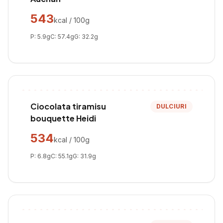
543
kcal / 100g
P:
5.9
g
C:
57.4
g
G:
32.2
g
Ciocolata tiramisu
DULCIURI
bouquette Heidi
534
kcal / 100g
P:
6.8
g
C:
55.1
g
G:
31.9
g