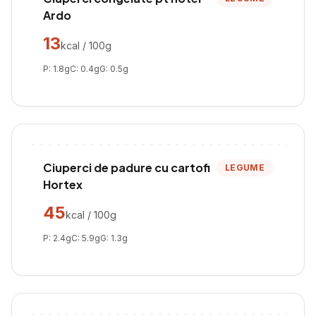
Ardo
13
kcal / 100g
P:
1.8
g
C:
0.4
g
G:
0.5
g
Ciuperci de padure cu cartofi
LEGUME
Hortex
45
kcal / 100g
P:
2.4
g
C:
5.9
g
G:
1.3
g