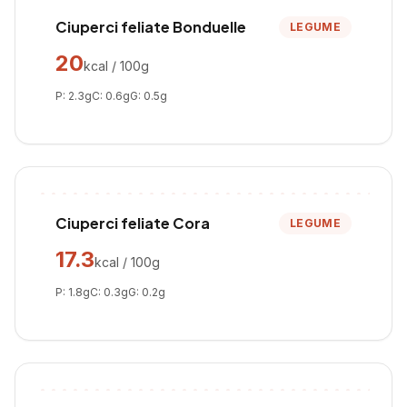
Ciuperci feliate Bonduelle
LEGUME
20
kcal / 100g
P:
2.3
g
C:
0.6
g
G:
0.5
g
Ciuperci feliate Cora
LEGUME
17.3
kcal / 100g
P:
1.8
g
C:
0.3
g
G:
0.2
g