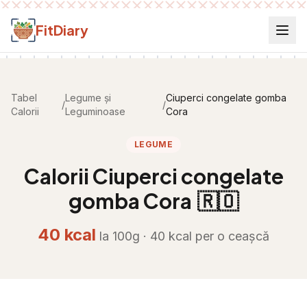
Salt la conținut
FitDiary
Tabel
Legume și
Ciuperci congelate gomba
/
/
Calorii
Leguminoase
Cora
LEGUME
Calorii
Ciuperci congelate
gomba Cora
🇷🇴
40
kcal
la 100g ·
40
kcal per
o ceașcă