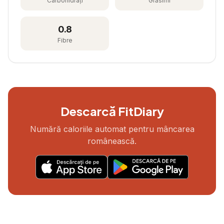
Carbohidrați
Grăsimi
0.8
Fibre
Descarcă FitDiary
Numără caloriile automat pentru mâncarea
românească.