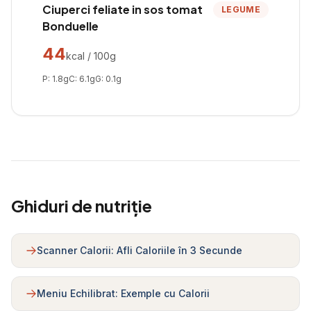
Ciuperci feliate in sos tomat
LEGUME
Bonduelle
44
kcal / 100g
P:
1.8
g
C:
6.1
g
G:
0.1
g
Ghiduri de nutriție
Scanner Calorii: Afli Caloriile în 3 Secunde
Meniu Echilibrat: Exemple cu Calorii