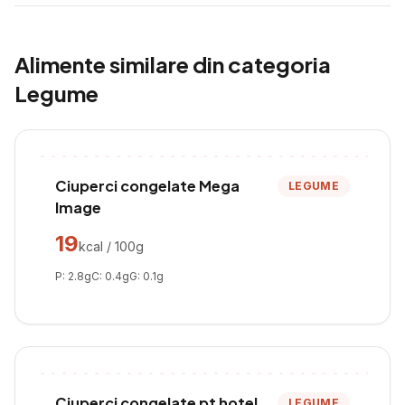
Alimente similare din categoria
Legume
Ciuperci congelate Mega
LEGUME
Image
19
kcal / 100g
P:
2.8
g
C:
0.4
g
G:
0.1
g
Ciuperci congelate pt hotel
LEGUME