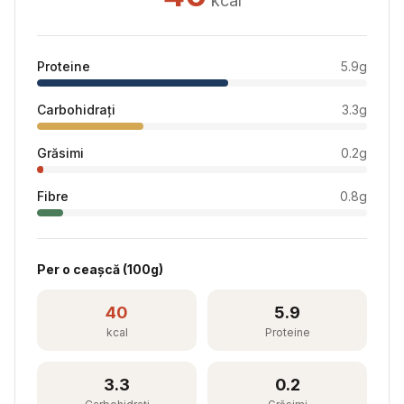
kcal
Proteine
5.9
g
Carbohidrați
3.3
g
Grăsimi
0.2
g
Fibre
0.8
g
Per
o ceașcă
(
100
g)
40
5.9
kcal
Proteine
3.3
0.2