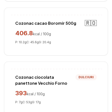
🇷🇴
Cozonac cacao Boromir 500g
406.8
kcal / 100g
P:
10.2
g
C:
45.6
g
G:
20.4
g
Cozonac ciocolata
DULCIURI
panettone Vecchio Forno
393
kcal / 100g
P:
7
g
C:
53
g
G:
17
g