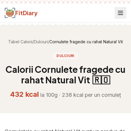
Salt la conținut
FitDiary
Tabel Calorii
/
Dulciuri
/
Cornulete fragede cu rahat Natural Vit
DULCIURI
Calorii
Cornulete fragede cu
rahat Natural Vit
🇷🇴
432
kcal
la 100g ·
238
kcal per
un cornuleț