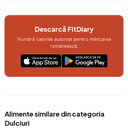
Descarcă FitDiary
Numără caloriile automat pentru mâncarea
românească.
Alimente similare din categoria
Dulciuri