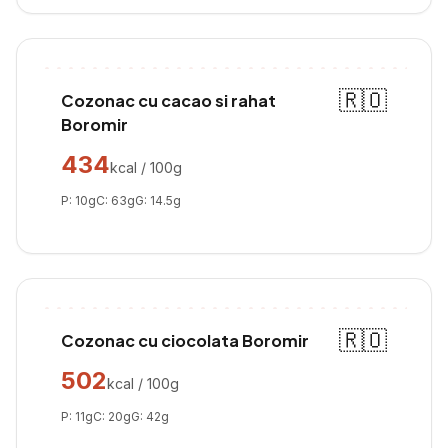
🇷🇴
Cozonac cu cacao si rahat
Boromir
434
kcal / 100g
P:
10
g
C:
63
g
G:
14.5
g
🇷🇴
Cozonac cu ciocolata Boromir
502
kcal / 100g
P:
11
g
C:
20
g
G:
42
g