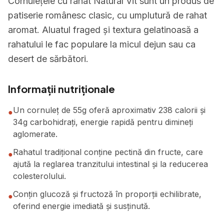
Cornulețele cu rahat Natural Vit sunt un produs de
patiserie românesc clasic, cu umplutură de rahat
aromat. Aluatul fraged și textura gelatinoasă a
rahatului le fac populare la micul dejun sau ca
desert de sărbători.
Informații nutriționale
Un cornuleț de 55g oferă aproximativ 238 calorii și
●
34g carbohidrați, energie rapidă pentru dimineți
aglomerate.
Rahatul tradițional conține pectină din fructe, care
●
ajută la reglarea tranzitului intestinal și la reducerea
colesterolului.
Conțin glucoză și fructoză în proporții echilibrate,
●
oferind energie imediată și susținută.