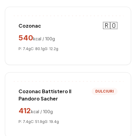
🇷🇴
Cozonac
540
kcal / 100g
P:
7.4
g
C:
80.1
g
G:
12.2
g
Cozonac Battistero Il
DULCIURI
Pandoro Sacher
412
kcal / 100g
P:
7.4
g
C:
51.9
g
G:
19.4
g