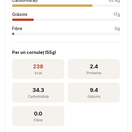
Carbohidrați
62.4
g
Grăsimi
17
g
Fibre
0
g
Per
un cornuleț
(
55
g)
238
2.4
kcal
Proteine
34.3
9.4
Carbohidrați
Grăsimi
0.0
Fibre