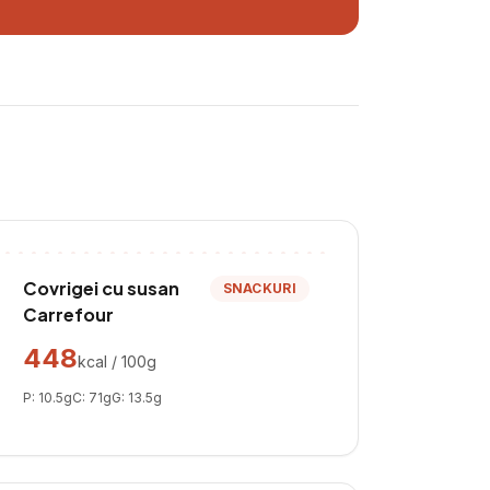
Covrigei cu susan
SNACKURI
Carrefour
448
kcal / 100g
P:
10.5
g
C:
71
g
G:
13.5
g