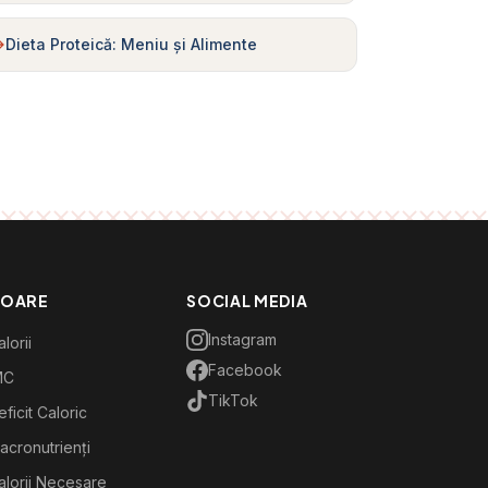
Dieta Proteică: Meniu și Alimente
TOARE
SOCIAL MEDIA
Instagram
lorii
Facebook
MC
TikTok
ficit Caloric
acronutrienți
alorii Necesare