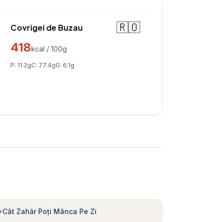
🇷🇴
Covrigei de Buzau
418
kcal / 100g
P:
11.2
g
C:
77.4
g
G:
6.1
g
Cât Zahăr Poți Mânca Pe Zi