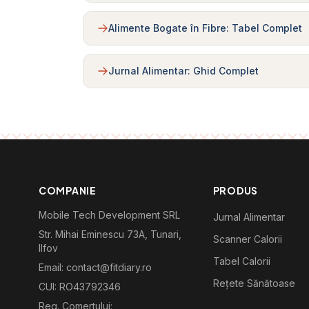
Alimente Bogate în Fibre: Tabel Complet
Jurnal Alimentar: Ghid Complet
COMPANIE
PRODUS
Mobile Tech Development SRL
Jurnal Alimentar
Str. Mihai Eminescu 73A, Tunari,
Scanner Calorii
Ilfov
Tabel Calorii
Email: contact@fitdiary.ro
Rețete Sănătoase
CUI: RO43792346
Reg. Comertului: