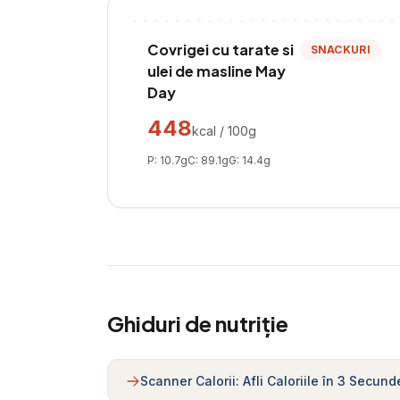
Covrigei cu tarate si
SNACKURI
ulei de masline May
Day
448
kcal / 100g
P:
10.7
g
C:
89.1
g
G:
14.4
g
Ghiduri de nutriție
Scanner Calorii: Afli Caloriile în 3 Secund