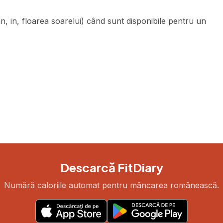
, in, floarea soarelui) când sunt disponibile pentru un
Descarcă FitDiary
Numără caloriile automat pentru mâncarea românească.