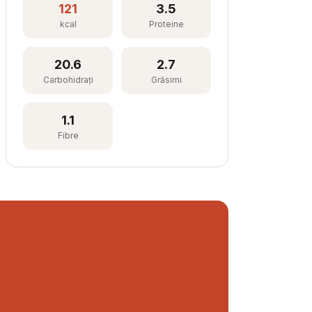
121
3.5
kcal
Proteine
20.6
2.7
Carbohidrați
Grăsimi
1.1
Fibre