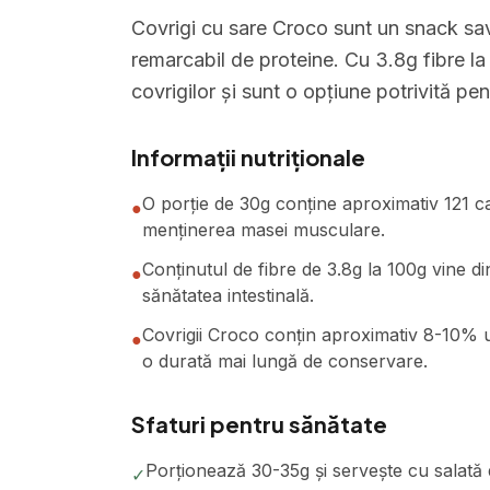
Covrigi cu sare Croco sunt un snack sav
remarcabil de proteine. Cu 3.8g fibre la
covrigilor și sunt o opțiune potrivită pen
Informații nutriționale
O porție de 30g conține aproximativ 121 cal
●
menținerea masei musculare.
Conținutul de fibre de 3.8g la 100g vine di
●
sănătatea intestinală.
Covrigii Croco conțin aproximativ 8-10% u
●
o durată mai lungă de conservare.
Sfaturi pentru sănătate
Porționează 30-35g și servește cu salată d
✓