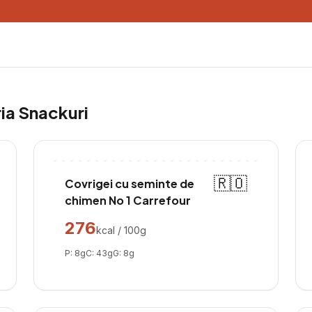
ria
Snackuri
🇷🇴
Covrigei cu seminte de
chimen No 1 Carrefour
276
kcal / 100g
P:
8
g
C:
43
g
G:
8
g