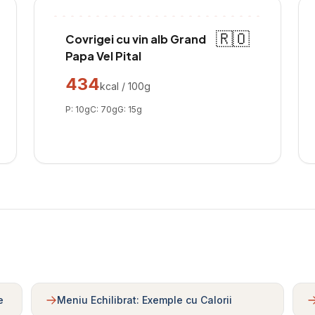
🇷🇴
Covrigei cu vin alb Grand
Papa Vel Pital
434
kcal / 100g
P:
10
g
C:
70
g
G:
15
g
e
Meniu Echilibrat: Exemple cu Calorii