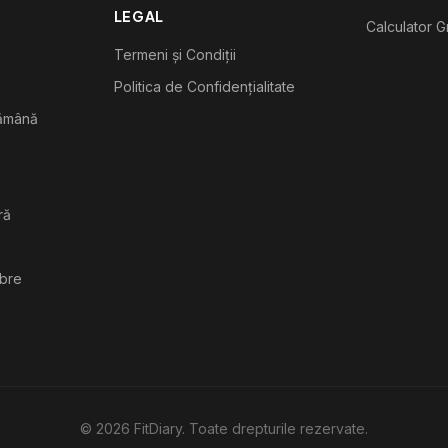
LEGAL
Calculator G
Termeni și Condiții
Politica de Confidențialitate
tămână
ră
ibre
©
2026
FitDiary. Toate drepturile rezervate.