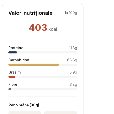
Valori nutriționale
la 100g
403
kcal
Proteine
11.8
g
Carbohidrați
68.8
g
Grăsimi
8.9
g
Fibre
3.8
g
Per
o mână
(
30
g)