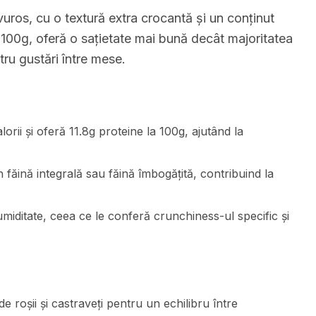
uros, cu o textură extra crocantă și un conținut
 100g, oferă o sațietate mai bună decât majoritatea
tru gustări între mese.
orii și oferă 11.8g proteine la 100g, ajutând la
n făină integrală sau făină îmbogățită, contribuind la
miditate, ceea ce le conferă crunchiness-ul specific și
e roșii și castraveți pentru un echilibru între