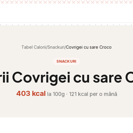
Tabel Calorii
/
Snackuri
/
Covrigei cu sare Croco
SNACKURI
ii
Covrigei cu sare 
403
kcal
la 100g ·
121
kcal per
o mână