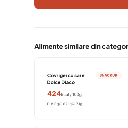
Alimente similare din catego
Covrigei cu sare
SNACKURI
Dolce Diaco
424
kcal / 100g
P:
6.8
g
C:
82.1
g
G:
7.1
g