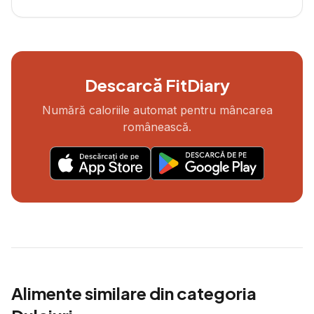
Descarcă FitDiary
Numără caloriile automat pentru mâncarea
românească.
Alimente similare din categoria