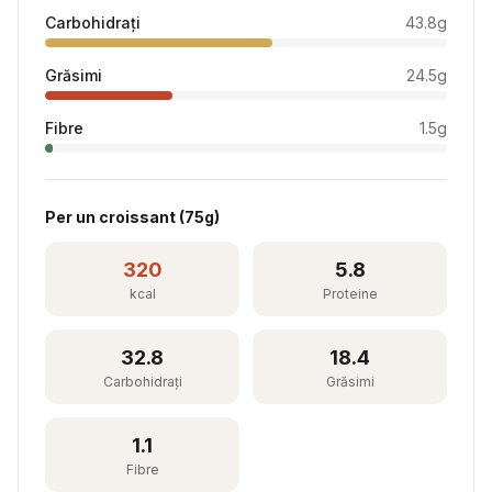
Carbohidrați
43.8
g
Grăsimi
24.5
g
Fibre
1.5
g
Per
un croissant
(
75
g)
320
5.8
kcal
Proteine
32.8
18.4
Carbohidrați
Grăsimi
1.1
Fibre