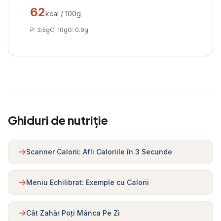
62
kcal / 100g
P:
3.5
g
C:
10
g
G:
0.9
g
Ghiduri de nutriție
Scanner Calorii: Afli Caloriile în 3 Secunde
Meniu Echilibrat: Exemple cu Calorii
Cât Zahăr Poți Mânca Pe Zi