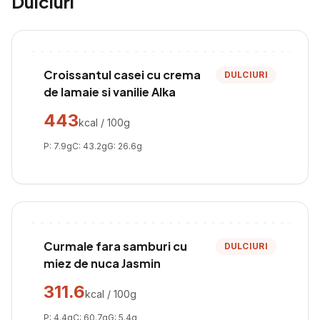
Dulciuri
Croissantul casei cu crema
DULCIURI
de lamaie si vanilie Alka
443
kcal / 100g
P:
7.9
g
C:
43.2
g
G:
26.6
g
Curmale fara samburi cu
DULCIURI
miez de nuca Jasmin
311.6
kcal / 100g
P:
4.4
g
C:
60.7
g
G:
5.4
g