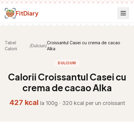
Salt la conținut
FitDiary
Tabel
Croissantul Casei cu crema de cacao
/
Dulciuri
/
Calorii
Alka
DULCIURI
Calorii
Croissantul Casei cu
crema de cacao Alka
427
kcal
la 100g ·
320
kcal per
un croissant