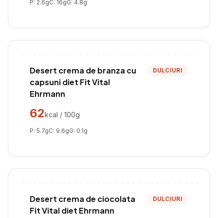
P:
2.6
g
C:
16
g
G:
4.8
g
Desert crema de branza cu
DULCIURI
capsuni diet Fit Vital
Ehrmann
62
kcal / 100g
P:
5.7
g
C:
9.6
g
G:
0.1
g
Desert crema de ciocolata
DULCIURI
Fit Vital diet Ehrmann