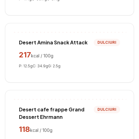
Desert Amina Snack Attack
DULCIURI
217
kcal / 100g
P:
12.5
g
C:
34.9
g
G:
2.5
g
Desert cafe frappe Grand
DULCIURI
Dessert Ehrmann
118
kcal / 100g