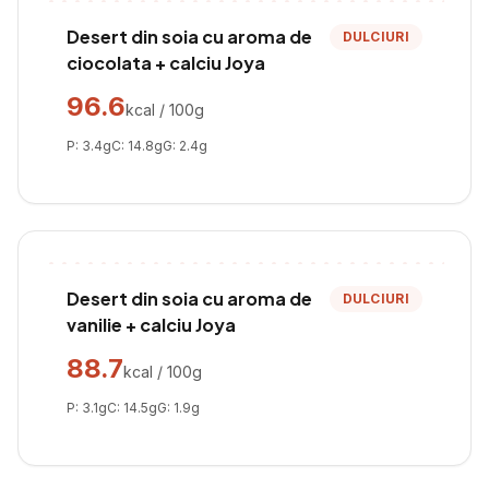
Desert din soia cu aroma de
DULCIURI
ciocolata + calciu Joya
96.6
kcal / 100g
P:
3.4
g
C:
14.8
g
G:
2.4
g
Desert din soia cu aroma de
DULCIURI
vanilie + calciu Joya
88.7
kcal / 100g
P:
3.1
g
C:
14.5
g
G:
1.9
g