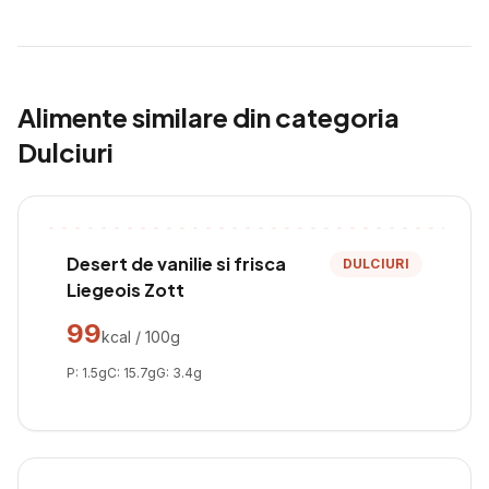
Alimente similare din categoria
Dulciuri
Desert de vanilie si frisca
DULCIURI
Liegeois Zott
99
kcal / 100g
P:
1.5
g
C:
15.7
g
G:
3.4
g