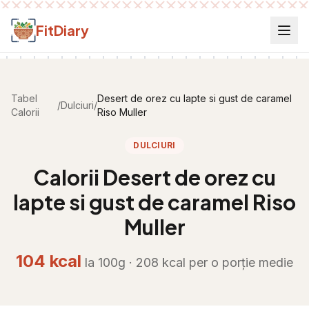
Salt la conținut
FitDiary
Tabel
Desert de orez cu lapte si gust de caramel
/
Dulciuri
/
Calorii
Riso Muller
DULCIURI
Calorii
Desert de orez cu
lapte si gust de caramel Riso
Muller
104
kcal
la 100g ·
208
kcal per
o porție medie