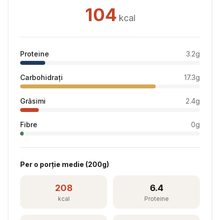
104
kcal
Proteine
3.2
g
Carbohidrați
17.3
g
Grăsimi
2.4
g
Fibre
0
g
Per
o porție medie
(
200
g)
208
6.4
kcal
Proteine