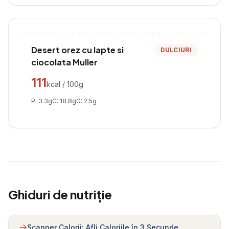
Desert orez cu lapte si
DULCIURI
ciocolata Muller
111
kcal / 100g
P:
3.3
g
C:
18.8
g
G:
2.5
g
Ghiduri de nutriție
Scanner Calorii: Afli Caloriile în 3 Secunde