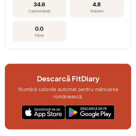
34.6
4.8
Carbohidrați
Grăsimi
0.0
Fibre
Descarcă FitDiary
Numără caloriile automat pentru mâncarea
românească.