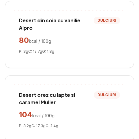
Desert din soia cu vanilie
DULCIURI
Alpro
80
kcal / 100g
P:
3
g
C:
12.7
g
G:
1.8
g
Desert orez cu lapte si
DULCIURI
caramel Muller
104
kcal / 100g
P:
3.2
g
C:
17.3
g
G:
2.4
g