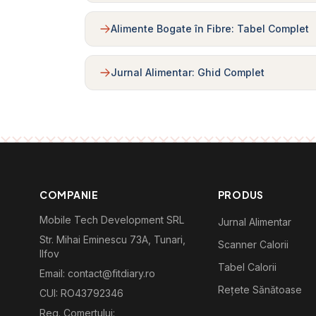
Alimente Bogate în Fibre: Tabel Complet
Jurnal Alimentar: Ghid Complet
COMPANIE
PRODUS
Mobile Tech Development SRL
Jurnal Alimentar
Str. Mihai Eminescu 73A, Tunari,
Scanner Calorii
Ilfov
Tabel Calorii
Email: contact@fitdiary.ro
Rețete Sănătoase
CUI: RO43792346
Reg. Comertului: