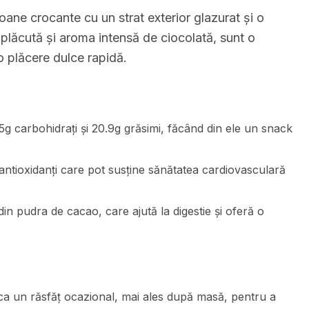
ne crocante cu un strat exterior glazurat și o
 plăcută și aroma intensă de ciocolată, sunt o
o plăcere dulce rapidă.
5g carbohidrați și 20.9g grăsimi, făcând din ele un snack
ntioxidanți care pot susține sănătatea cardiovasculară
in pudra de cacao, care ajută la digestie și oferă o
ca un răsfăț ocazional, mai ales după masă, pentru a