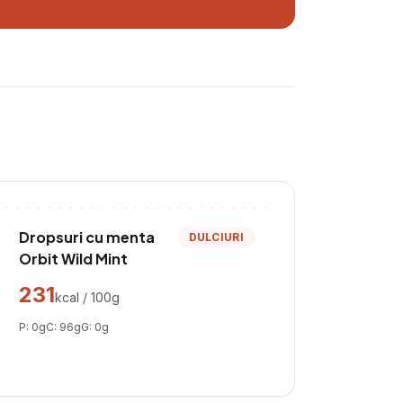
Dropsuri cu menta
DULCIURI
Orbit Wild Mint
231
kcal / 100g
P:
0
g
C:
96
g
G:
0
g