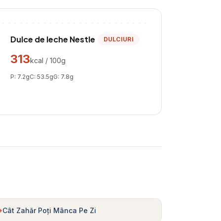
Dulce de leche Nestle
DULCIURI
313
kcal / 100g
P:
7.2
g
C:
53.5
g
G:
7.8
g
Cât Zahăr Poți Mânca Pe Zi