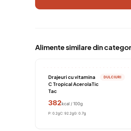
Alimente similare din catego
Drajeuri cu vitamina
DULCIURI
C Tropical AcerolaTic
Tac
382
kcal / 100g
P:
0.2
g
C:
92.2
g
G:
0.7
g