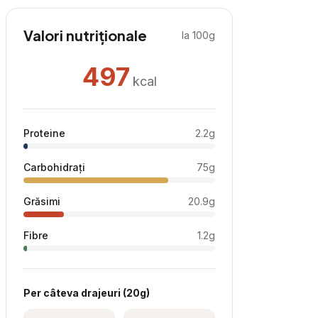
Valori nutriționale
la 100g
497
kcal
Proteine
2.2
g
Carbohidrați
75
g
Grăsimi
20.9
g
Fibre
1.2
g
Per
câteva drajeuri
(
20
g)