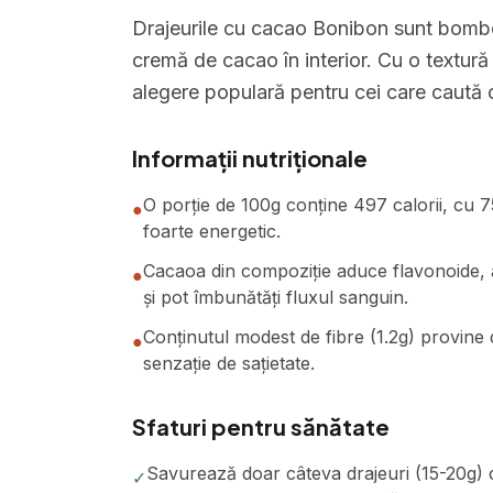
Drajeurile cu cacao Bonibon sunt bomboa
cremă de cacao în interior. Cu o textură
alegere populară pentru cei care caută 
Informații nutriționale
O porție de 100g conține 497 calorii, cu 7
●
foarte energetic.
Cacaoa din compoziție aduce flavonoide, a
●
și pot îmbunătăți fluxul sanguin.
Conținutul modest de fibre (1.2g) provine d
●
senzație de sațietate.
Sfaturi pentru sănătate
Savurează doar câteva drajeuri (15-20g) 
✓