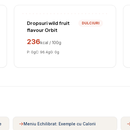
Dropsuri wild fruit
DULCIURI
flavour Orbit
236
kcal / 100g
P:
0
g
C:
96.4
g
G:
0
g
e
Meniu Echilibrat: Exemple cu Calorii