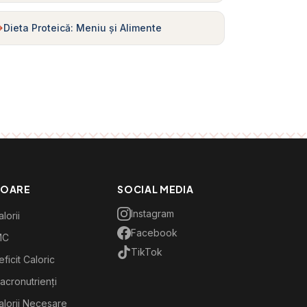
Dieta Proteică: Meniu și Alimente
TOARE
SOCIAL MEDIA
Instagram
lorii
Facebook
MC
TikTok
ficit Caloric
acronutrienți
alorii Necesare