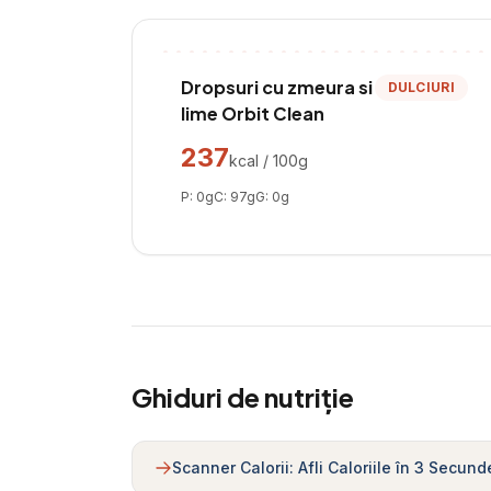
Dropsuri cu zmeura si
DULCIURI
lime Orbit Clean
237
kcal / 100g
P:
0
g
C:
97
g
G:
0
g
Ghiduri de nutriție
Scanner Calorii: Afli Caloriile în 3 Secund