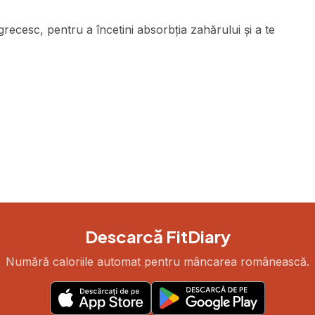
ecesc, pentru a încetini absorbția zahărului și a te
Descarcă FitDiary
Numără caloriile automat pentru mâncarea românească.