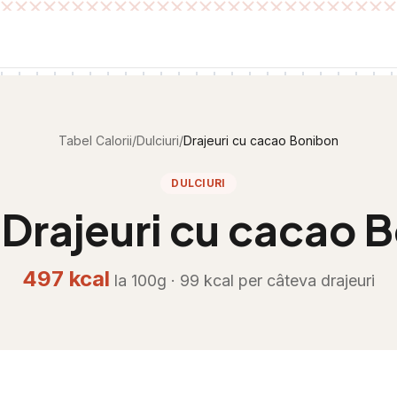
Tabel Calorii
/
Dulciuri
/
Drajeuri cu cacao Bonibon
DULCIURI
i
Drajeuri cu cacao 
497
kcal
la 100g ·
99
kcal per
câteva drajeuri