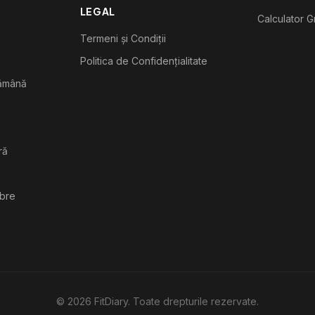
LEGAL
Calculator G
Termeni și Condiții
Politica de Confidențialitate
tămână
ră
ibre
©
2026
FitDiary. Toate drepturile rezervate.