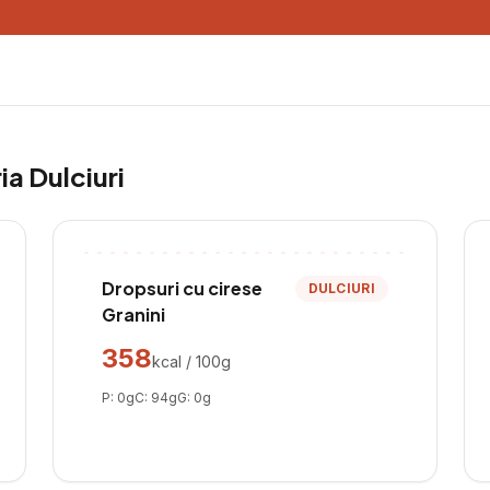
ria
Dulciuri
Dropsuri cu cirese
DULCIURI
Granini
358
kcal / 100g
P:
0
g
C:
94
g
G:
0
g