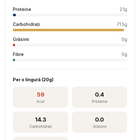
Proteine
2.1
g
Carbohidrați
71.5
g
Grăsimi
0
g
Fibre
0
g
Per
o lingură
(
20
g)
59
0.4
kcal
Proteine
14.3
0.0
Carbohidrați
Grăsimi