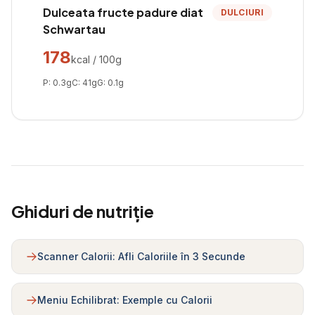
Dulceata fructe padure diat
DULCIURI
Schwartau
178
kcal / 100g
P:
0.3
g
C:
41
g
G:
0.1
g
Ghiduri de nutriție
Scanner Calorii: Afli Caloriile în 3 Secunde
Meniu Echilibrat: Exemple cu Calorii