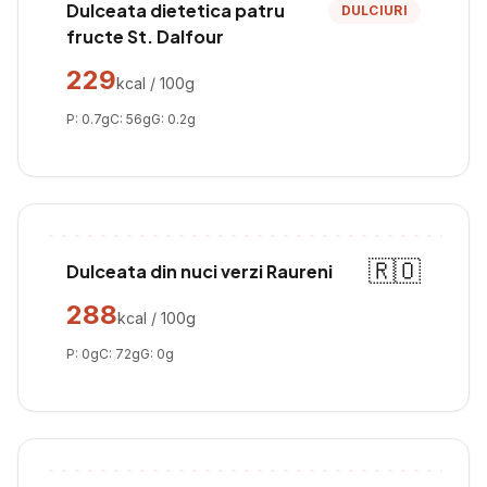
Dulceata dietetica patru
DULCIURI
fructe St. Dalfour
229
kcal / 100g
P:
0.7
g
C:
56
g
G:
0.2
g
🇷🇴
Dulceata din nuci verzi Raureni
288
kcal / 100g
P:
0
g
C:
72
g
G:
0
g