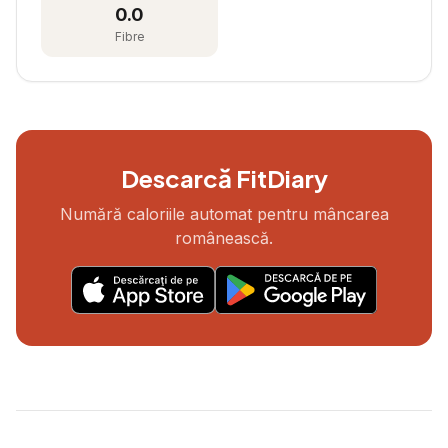
0.0
Fibre
Descarcă FitDiary
Numără caloriile automat pentru mâncarea
românească.