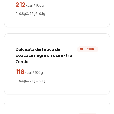
212
kcal / 100g
P:
0.8
g
C:
52
g
G:
0.1
g
Dulceata dietetica de
DULCIURI
coacaze negre si rosii extra
Zentis
118
kcal / 100g
P:
0.6
g
C:
28
g
G:
0.1
g