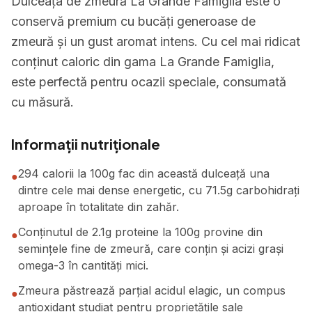
Dulceața de zmeură La Grande Famiglia este o
conservă premium cu bucăți generoase de
zmeură și un gust aromat intens. Cu cel mai ridicat
conținut caloric din gama La Grande Famiglia,
este perfectă pentru ocazii speciale, consumată
cu măsură.
Informații nutriționale
294 calorii la 100g fac din această dulceață una
●
dintre cele mai dense energetic, cu 71.5g carbohidrați
aproape în totalitate din zahăr.
Conținutul de 2.1g proteine la 100g provine din
●
semințele fine de zmeură, care conțin și acizi grași
omega-3 în cantități mici.
Zmeura păstrează parțial acidul elagic, un compus
●
antioxidant studiat pentru proprietățile sale