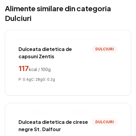
Alimente similare din categoria
Dulciuri
Dulceata dietetica de
DULCIURI
capsuni Zentis
117
kcal / 100g
P:
0.4
g
C:
28
g
G:
0.2
g
Dulceata dietetica de cirese
DULCIURI
negre St. Dalfour