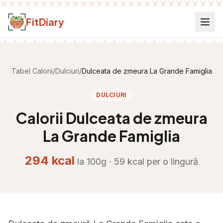
Salt la conținut
FitDiary
Tabel Calorii
/
Dulciuri
/
Dulceata de zmeura La Grande Famiglia
DULCIURI
Calorii
Dulceata de zmeura
La Grande Famiglia
294
kcal
la 100g ·
59
kcal per
o lingură