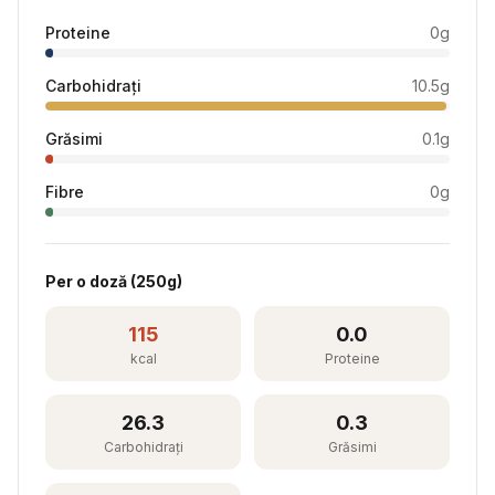
Proteine
0
g
Carbohidrați
10.5
g
Grăsimi
0.1
g
Fibre
0
g
Per
o doză
(
250
g)
115
0.0
kcal
Proteine
26.3
0.3
Carbohidrați
Grăsimi