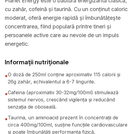
Planet Energy este o băutură energizantă clasică,
cu zahăr, cofeină și taurină. Cu un conținut caloric
moderat, oferă energie rapidă și îmbunătățește
concentrarea, fiind populară printre tineri și
persoanele active care au nevoie de un impuls
energetic.
Informații nutriționale
O doză de 250ml conține aproximativ 115 calorii și
●
26g zahăr, echivalentul a 6-7 lingurite.
Cafeina (aproximativ 30-32mg/100ml) stimulează
●
sistemul nervos, crescând vigilența și reducând
senzația de oboseală.
Taurina, un aminoacid prezent în concentrații de
●
circa 400mg/100ml, susține funcțiile cardiovasculare
și poate îmbunătăți performanța fizică.