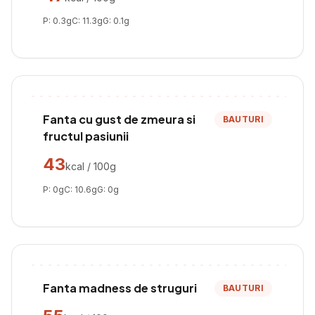
P:
0.3
g
C:
11.3
g
G:
0.1
g
Fanta cu gust de zmeura si
BAUTURI
fructul pasiunii
43
kcal / 100g
P:
0
g
C:
10.6
g
G:
0
g
Fanta madness de struguri
BAUTURI