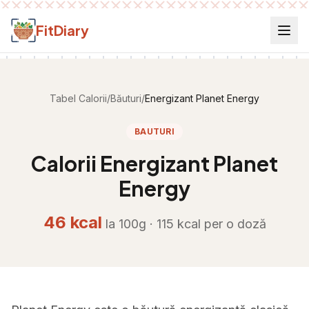
Salt la conținut
FitDiary
Tabel Calorii
/
Băuturi
/
Energizant Planet Energy
BAUTURI
Calorii
Energizant Planet
Energy
46
kcal
la 100g ·
115
kcal per
o doză