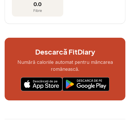
0.0
Fibre
Descarcă FitDiary
Numără caloriile automat pentru mâncarea
românească.