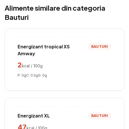
Alimente similare din categoria
Bauturi
Energizant tropical XS
BAUTURI
Amway
2
kcal / 100g
P:
0
g
C:
0.5
g
G:
0
g
Energizant XL
BAUTURI
47
kcal / 100g