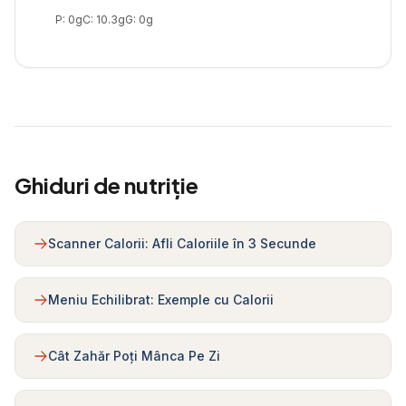
P:
0
g
C:
10.3
g
G:
0
g
Ghiduri de nutriție
Scanner Calorii: Afli Caloriile în 3 Secunde
Meniu Echilibrat: Exemple cu Calorii
Cât Zahăr Poți Mânca Pe Zi