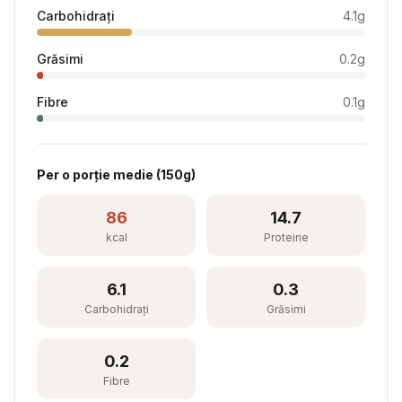
Carbohidrați
4.1
g
Grăsimi
0.2
g
Fibre
0.1
g
Per
o porție medie
(
150
g)
86
14.7
kcal
Proteine
6.1
0.3
Carbohidrați
Grăsimi
0.2
Fibre