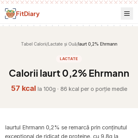
Salt la conținut
FitDiary
Tabel Calorii
/
Lactate și Ouă
/
Iaurt 0,2% Ehrmann
LACTATE
Calorii
Iaurt 0,2% Ehrmann
57
kcal
la 100g ·
86
kcal per
o porție medie
Iaurtul Ehrmann 0,2% se remarcă prin conținutul
excepțional de ridicat de proteine, cu 9,8g la