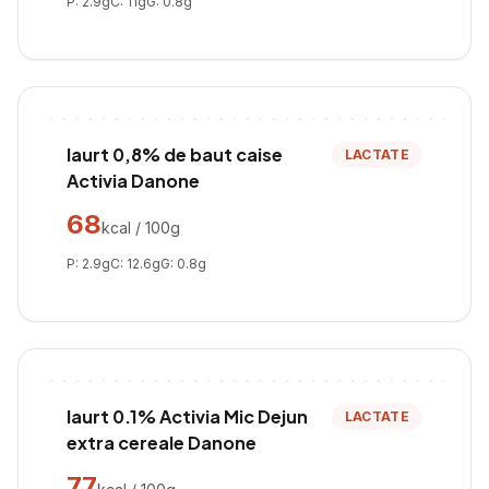
P:
2.9
g
C:
11
g
G:
0.8
g
Iaurt 0,8% de baut caise
LACTATE
Activia Danone
68
kcal / 100g
P:
2.9
g
C:
12.6
g
G:
0.8
g
Iaurt 0.1% Activia Mic Dejun
LACTATE
extra cereale Danone
77