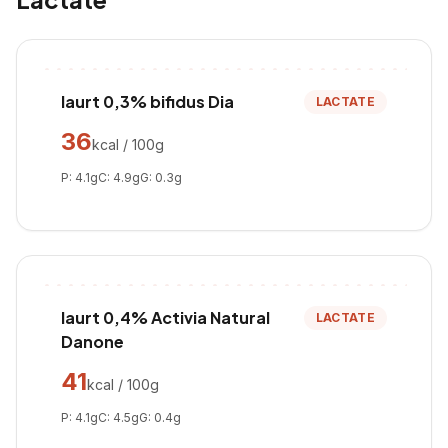
Iaurt 0,3% bifidus Dia
LACTATE
36
kcal / 100g
P:
4.1
g
C:
4.9
g
G:
0.3
g
Iaurt 0,4% Activia Natural
LACTATE
Danone
41
kcal / 100g
P:
4.1
g
C:
4.5
g
G:
0.4
g