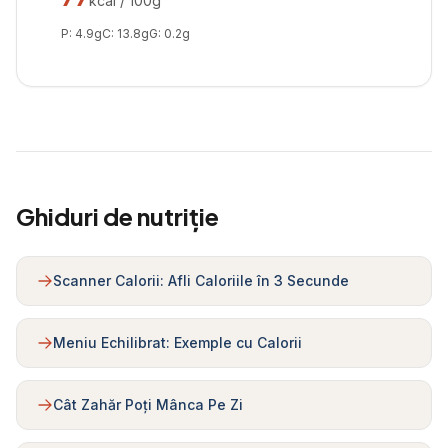
kcal / 100g
P:
4.9
g
C:
13.8
g
G:
0.2
g
Ghiduri de nutriție
Scanner Calorii: Afli Caloriile în 3 Secunde
Meniu Echilibrat: Exemple cu Calorii
Cât Zahăr Poți Mânca Pe Zi