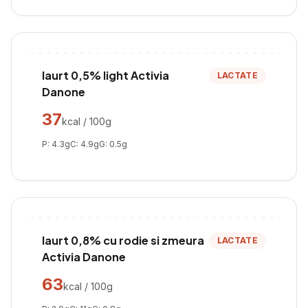
Iaurt 0,5% light Activia
LACTATE
Danone
37
kcal / 100g
P:
4.3
g
C:
4.9
g
G:
0.5
g
Iaurt 0,8% cu rodie si zmeura
LACTATE
Activia Danone
63
kcal / 100g