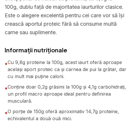
100g, dublu față de majoritatea iaurturilor clasice.
Este o alegere excelentă pentru cei care vor să își
crească aportul proteic fără să consume multă
carne sau suplimente.
Informații nutriționale
Cu 9,8g proteine la 100g, acest iaurt oferă aproape
●
același aport proteic ca și carnea de pui la grătar, dar
cu mult mai puține calorii.
Conține doar 0,2g grăsimi la 100g și 4,1g carbohidrați,
●
un profil macro aproape ideal pentru definirea
musculară.
O porție de 150g oferă aproximativ 14,7g proteine,
●
echivalentul a două ouă mici.