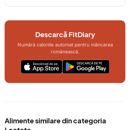
Descarcă FitDiary
Numără caloriile automat pentru mâncarea
românească.
Alimente similare din categoria
Lactate