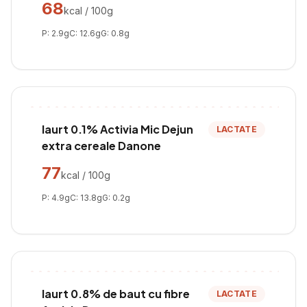
68
kcal / 100g
P:
2.9
g
C:
12.6
g
G:
0.8
g
Iaurt 0.1% Activia Mic Dejun
LACTATE
extra cereale Danone
77
kcal / 100g
P:
4.9
g
C:
13.8
g
G:
0.2
g
Iaurt 0.8% de baut cu fibre
LACTATE