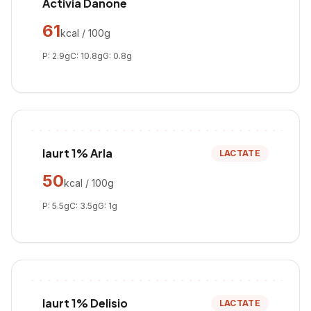
Activia Danone
61
kcal / 100g
P:
2.9
g
C:
10.8
g
G:
0.8
g
Iaurt 1% Arla
LACTATE
50
kcal / 100g
P:
5.5
g
C:
3.5
g
G:
1
g
Iaurt 1% Delisio
LACTATE