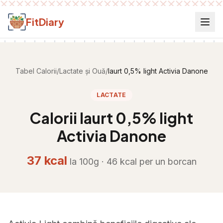
Salt la conținut
FitDiary
Tabel Calorii
/
Lactate și Ouă
/
Iaurt 0,5% light Activia Danone
LACTATE
Calorii
Iaurt 0,5% light
Activia Danone
37
kcal
la 100g ·
46
kcal per
un borcan