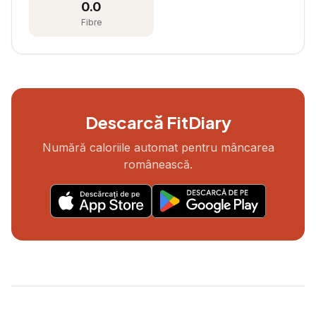
0.0
Fibre
Descarcă FitDiary
Numără caloriile automat pentru mâncarea
românească.