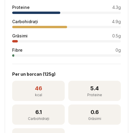
Proteine
4.3
g
Carbohidrați
4.9
g
Grăsimi
0.5
g
Fibre
0
g
Per
un borcan
(
125
g)
46
5.4
kcal
Proteine
6.1
0.6
Carbohidrați
Grăsimi