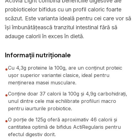
Activia Light combină beneficiile digestive ale
probioticelor bifidus cu un profil caloric foarte
scăzut. Este varianta ideală pentru cei care vor să
își îmbunătățească tranzitul intestinal fără să
adauge calorii în exces în dietă.
Informații nutriționale
Cu 4,3g proteine la 100g, are un conținut proteic
●
ușor superior variantei clasice, ideal pentru
menținerea masei musculare.
Conține doar 37 calorii la 100g și 4,9g carbohidrați,
●
unul dintre cele mai echilibrate profiluri macro
pentru iaurturile probiotice.
O porție de 125g oferă aproximativ 46 calorii și
●
cantitatea optimă de bifidus ActiRegularis pentru
efectul digestiv dorit.