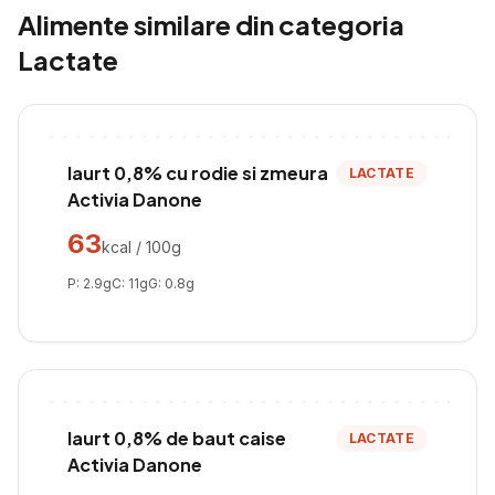
Alimente similare din categoria
Lactate
Iaurt 0,8% cu rodie si zmeura
LACTATE
Activia Danone
63
kcal / 100g
P:
2.9
g
C:
11
g
G:
0.8
g
Iaurt 0,8% de baut caise
LACTATE
Activia Danone