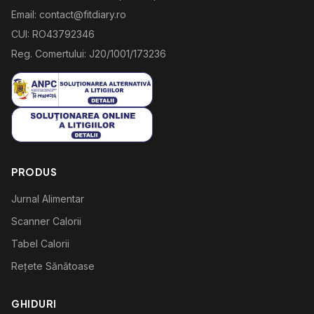
Email: contact@fitdiary.ro
CUI: RO43792346
Reg. Comertului: J20/1001/173236
PRODUS
Jurnal Alimentar
Scanner Calorii
Tabel Calorii
Rețete Sănătoase
GHIDURI