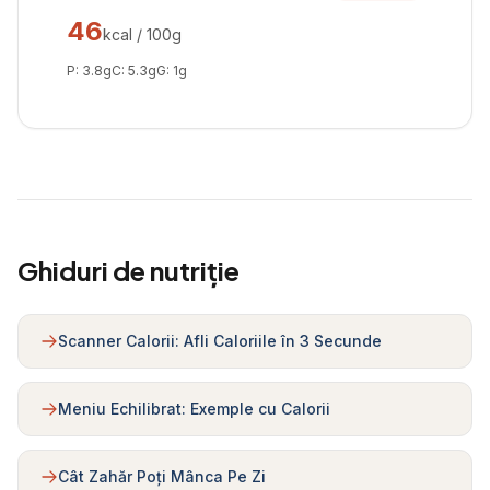
46
kcal / 100g
P:
3.8
g
C:
5.3
g
G:
1
g
Ghiduri de nutriție
Scanner Calorii: Afli Caloriile în 3 Secunde
Meniu Echilibrat: Exemple cu Calorii
Cât Zahăr Poți Mânca Pe Zi