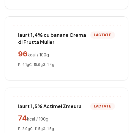
Iaurt 1,4% cu banane Crema
LACTATE
di Frutta Muller
96
kcal / 100g
P:
4.1
g
C:
15.9
g
G:
1.4
g
Iaurt 1,5% Actimel Zmeura
LACTATE
74
kcal / 100g
P:
2.9
g
C:
11.5
g
G:
1.5
g