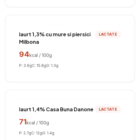
Iaurt 1,3% cu mure si piersici
LACTATE
Milbona
94
kcal / 100g
P:
3.6
g
C:
15.8
g
G:
1.3
g
Iaurt 1,4% Casa Buna Danone
LACTATE
71
kcal / 100g
P:
2.7
g
C:
12
g
G:
1.4
g