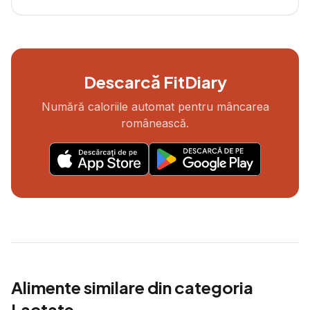
Descarcă FitDiary
Numără caloriile automat pentru mâncarea
românească.
Alimente similare din categoria
Lactate