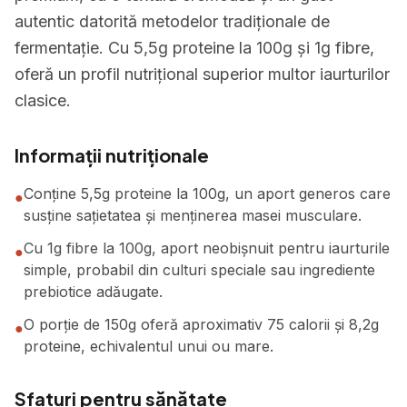
autentic datorită metodelor tradiționale de
fermentație. Cu 5,5g proteine la 100g și 1g fibre,
oferă un profil nutrițional superior multor iaurturilor
clasice.
Informații nutriționale
Conține 5,5g proteine la 100g, un aport generos care
●
susține sațietatea și menținerea masei musculare.
Cu 1g fibre la 100g, aport neobișnuit pentru iaurturile
●
simple, probabil din culturi speciale sau ingrediente
prebiotice adăugate.
O porție de 150g oferă aproximativ 75 calorii și 8,2g
●
proteine, echivalentul unui ou mare.
Sfaturi pentru sănătate