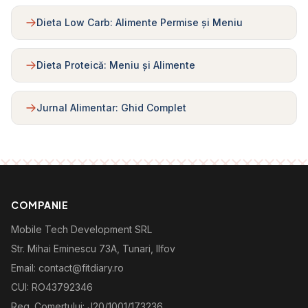
Dieta Low Carb: Alimente Permise și Meniu
Dieta Proteică: Meniu și Alimente
Jurnal Alimentar: Ghid Complet
COMPANIE
Mobile Tech Development SRL
Str. Mihai Eminescu 73A, Tunari, Ilfov
Email: contact@fitdiary.ro
CUI: RO43792346
Reg. Comertului: J20/1001/173236