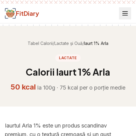
Salt la conținut
FitDiary
Tabel Calorii
/
Lactate și Ouă
/
Iaurt 1% Arla
LACTATE
Calorii
Iaurt 1% Arla
50
kcal
la 100g ·
75
kcal per
o porție medie
Iaurtul Arla 1% este un produs scandinav
premium, cu o textură cremoasă și un gust