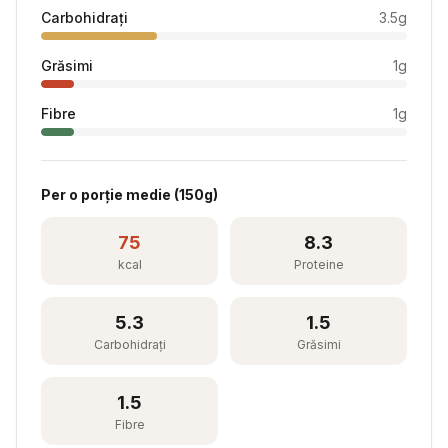
Carbohidrați
3.5
g
Grăsimi
1
g
Fibre
1
g
Per
o porție medie
(
150
g)
75
8.3
kcal
Proteine
5.3
1.5
Carbohidrați
Grăsimi
1.5
Fibre