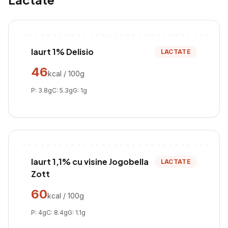
Iaurt 1% Delisio
LACTATE
46
kcal / 100g
P:
3.8
g
C:
5.3
g
G:
1
g
Iaurt 1,1% cu visine Jogobella
LACTATE
Zott
60
kcal / 100g
P:
4
g
C:
8.4
g
G:
1.1
g