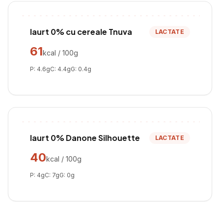
Iaurt 0% cu cereale Tnuva
LACTATE
61
kcal / 100g
P:
4.6
g
C:
4.4
g
G:
0.4
g
Iaurt 0% Danone Silhouette
LACTATE
40
kcal / 100g
P:
4
g
C:
7
g
G:
0
g