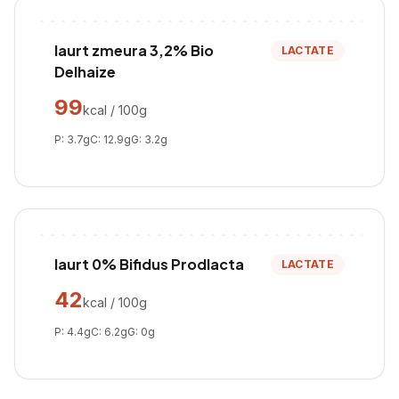
Iaurt zmeura 3,2% Bio
LACTATE
Delhaize
99
kcal / 100g
P:
3.7
g
C:
12.9
g
G:
3.2
g
Iaurt 0% Bifidus Prodlacta
LACTATE
42
kcal / 100g
P:
4.4
g
C:
6.2
g
G:
0
g