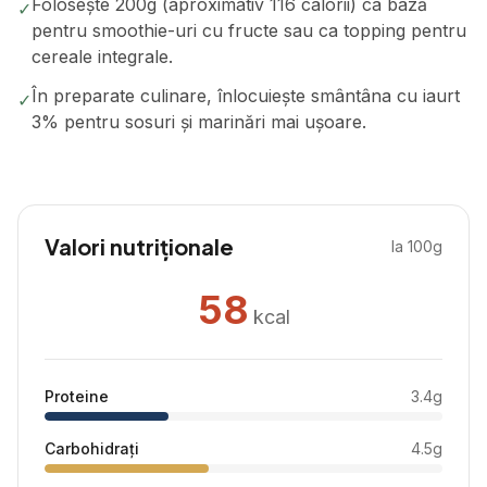
Folosește 200g (aproximativ 116 calorii) ca bază
✓
pentru smoothie-uri cu fructe sau ca topping pentru
cereale integrale.
În preparate culinare, înlocuiește smântâna cu iaurt
✓
3% pentru sosuri și marinări mai ușoare.
Valori nutriționale
la 100g
58
kcal
Proteine
3.4
g
Carbohidrați
4.5
g