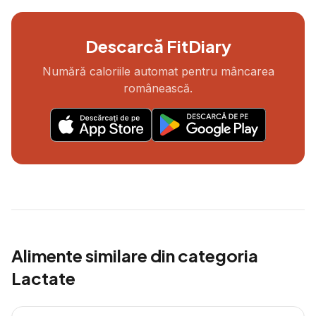
Descarcă FitDiary
Numără caloriile automat pentru mâncarea
românească.
Alimente similare din categoria
Lactate