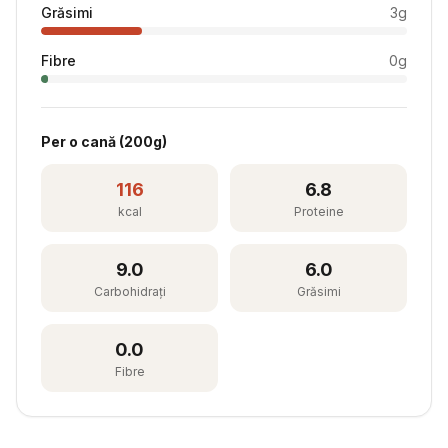
Grăsimi
3
g
Fibre
0
g
Per
o cană
(
200
g)
116
6.8
kcal
Proteine
9.0
6.0
Carbohidrați
Grăsimi
0.0
Fibre