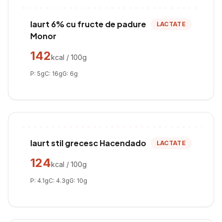
Iaurt 6% cu fructe de padure
LACTATE
Monor
142
kcal / 100g
P:
5
g
C:
16
g
G:
6
g
Iaurt stil grecesc Hacendado
LACTATE
124
kcal / 100g
P:
4.1
g
C:
4.3
g
G:
10
g