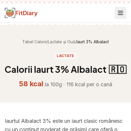
Salt la conținut
FitDiary
Tabel Calorii
/
Lactate și Ouă
/
Iaurt 3% Albalact
LACTATE
Calorii
Iaurt 3% Albalact
🇷🇴
58
kcal
la 100g ·
116
kcal per
o cană
Iaurtul Albalact 3% este un iaurt clasic românesc
cu un conținut moderat de grăsimi care oferă o