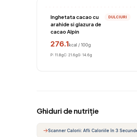
Inghetata cacao cu
DULCIURI
arahide si glazura de
cacao Alpin
276.1
kcal / 100g
P:
11.8
g
C:
21.6
g
G:
14.6
g
Ghiduri de nutriție
Scanner Calorii: Afli Caloriile în 3 Secund