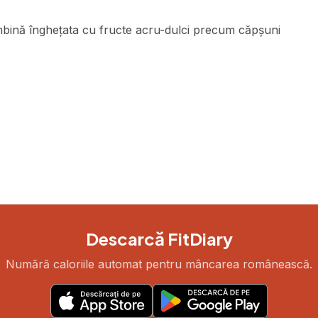
mbină înghețata cu fructe acru-dulci precum căpșuni
Descarcă FitDiary
Numără caloriile automat pentru mâncarea românească.