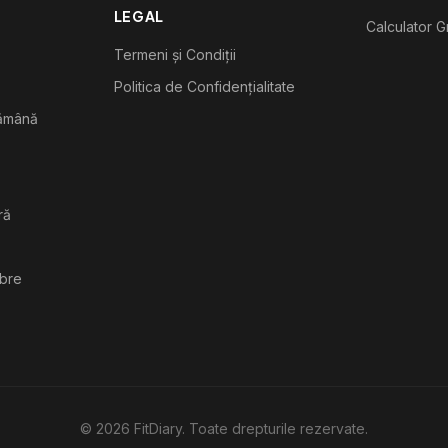
LEGAL
Calculator G
Termeni și Condiții
Politica de Confidențialitate
tămână
ră
ibre
©
2026
FitDiary. Toate drepturile rezervate.