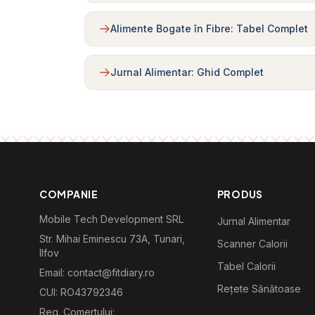
Alimente Bogate în Fibre: Tabel Complet
Jurnal Alimentar: Ghid Complet
COMPANIE
PRODUS
Mobile Tech Development SRL
Jurnal Alimentar
Str. Mihai Eminescu 73A, Tunari,
Scanner Calorii
Ilfov
Tabel Calorii
Email: contact@fitdiary.ro
Rețete Sănătoase
CUI: RO43792346
Reg. Comertului: