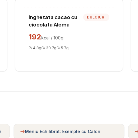
Inghetata cacao cu
DULCIURI
ciocolata Aloma
192
kcal / 100g
P:
4.8
g
C:
30.7
g
G:
5.7
g
e
Meniu Echilibrat: Exemple cu Calorii