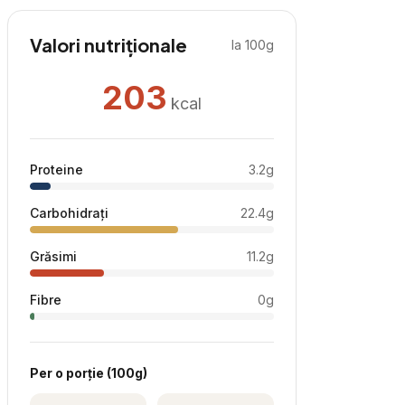
Valori nutriționale
la 100g
203
kcal
Proteine
3.2
g
Carbohidrați
22.4
g
Grăsimi
11.2
g
Fibre
0
g
Per
o porție
(
100
g)