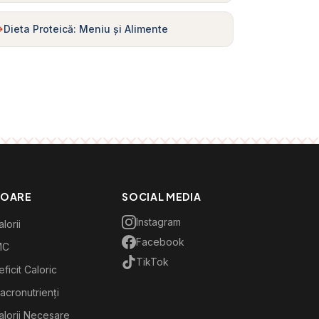
Dieta Proteică: Meniu și Alimente
TOARE
SOCIAL MEDIA
Instagram
lorii
Facebook
MC
TikTok
ficit Caloric
acronutrienți
alorii Necesare