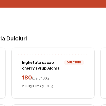
ria
Dulciuri
Inghetata cacao
DULCIURI
cherry syrup Aloma
180
kcal / 100g
P:
3.8
g
C:
32.4
g
G:
3.9
g