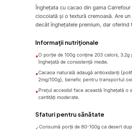
Înghețata cu cacao din gama Carrefour 
ciocolată și o textură cremoasă. Are un pr
decât înghețatele premium, dar oferind t
Informații nutriționale
O porție de 100g conține 203 calorii, 3.2g
●
înghețată de consistență medie.
Cacaoa naturală adaugă antioxidanți (polife
●
2mg/100g), benefic pentru transportul oxi
Prețul accesibil face această înghețată o
●
cantități moderate.
Sfaturi pentru sănătate
Consumă porții de 80-100g ca desert după
✓