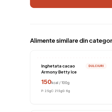
Alimente similare din catego
Inghetata cacao
DULCIURI
Armony Betty Ice
150
kcal / 100g
P:
2.5
g
C:
21.5
g
G:
6
g