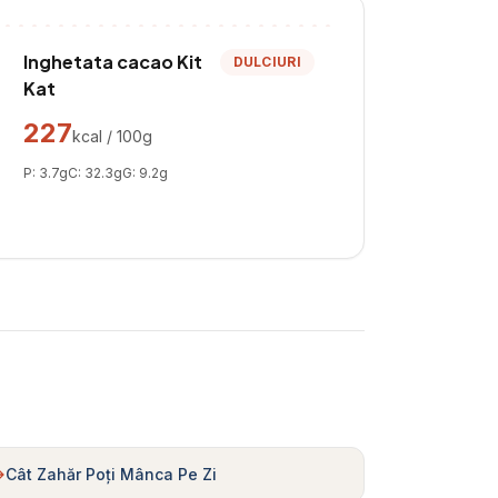
Inghetata cacao Kit
DULCIURI
Kat
227
kcal / 100g
P:
3.7
g
C:
32.3
g
G:
9.2
g
Cât Zahăr Poți Mânca Pe Zi