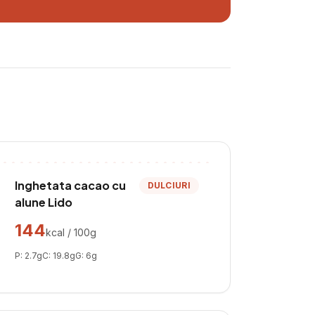
Inghetata cacao cu
DULCIURI
alune Lido
144
kcal / 100g
P:
2.7
g
C:
19.8
g
G:
6
g