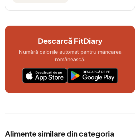
Descarcă FitDiary
Numără caloriile automat pentru mâncarea
românească.
Alimente similare din categoria