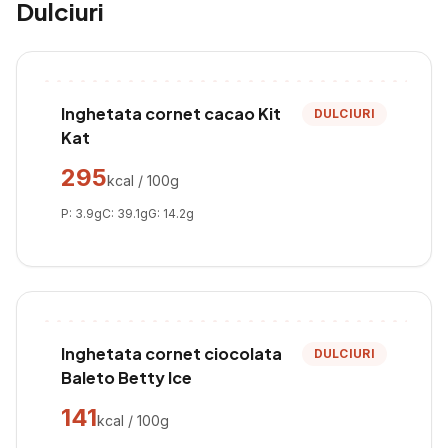
Dulciuri
Inghetata cornet cacao Kit
DULCIURI
Kat
295
kcal / 100g
P:
3.9
g
C:
39.1
g
G:
14.2
g
Inghetata cornet ciocolata
DULCIURI
Baleto Betty Ice
141
kcal / 100g