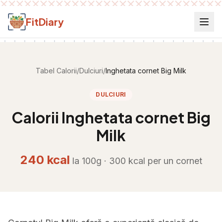
Salt la conținut
FitDiary
Tabel Calorii
/
Dulciuri
/
Inghetata cornet Big Milk
DULCIURI
Calorii
Inghetata cornet Big
Milk
240
kcal
la 100g ·
300
kcal per
un cornet