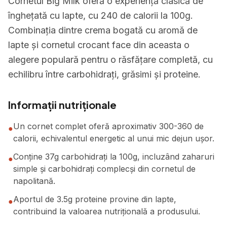
Cornetul Big Milk oferă o experiență clasică de
înghețată cu lapte, cu 240 de calorii la 100g.
Combinația dintre crema bogată cu aromă de
lapte și cornetul crocant face din aceasta o
alegere populară pentru o răsfățare completă, cu
echilibru între carbohidrați, grăsimi și proteine.
Informații nutriționale
Un cornet complet oferă aproximativ 300-360 de
●
calorii, echivalentul energetic al unui mic dejun ușor.
Conține 37g carbohidrați la 100g, incluzând zaharuri
●
simple și carbohidrați complecși din cornetul de
napolitană.
Aportul de 3.5g proteine provine din lapte,
●
contribuind la valoarea nutrițională a produsului.