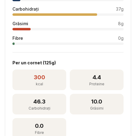
Carbohidrați
37
g
Grăsimi
8
g
Fibre
0
g
Per
un cornet
(
125
g)
300
4.4
kcal
Proteine
46.3
10.0
Carbohidrați
Grăsimi
0.0
Fibre