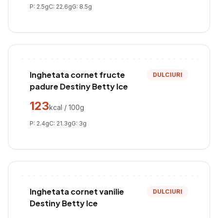
P:
2.5
g
C:
22.6
g
G:
8.5
g
Inghetata cornet fructe
DULCIURI
padure Destiny Betty Ice
123
kcal / 100g
P:
2.4
g
C:
21.3
g
G:
3
g
Inghetata cornet vanilie
DULCIURI
Destiny Betty Ice