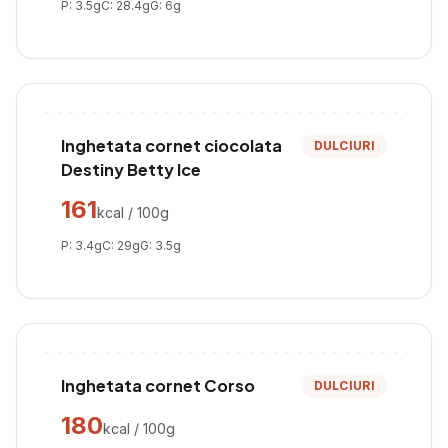
P:
3.5
g
C:
28.4
g
G:
6
g
Inghetata cornet ciocolata
DULCIURI
Destiny Betty Ice
161
kcal / 100g
P:
3.4
g
C:
29
g
G:
3.5
g
Inghetata cornet Corso
DULCIURI
180
kcal / 100g