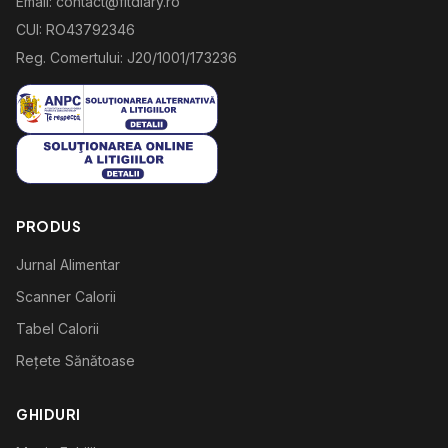
Email: contact@fitdiary.ro
CUI: RO43792346
Reg. Comertului: J20/1001/173236
PRODUS
Jurnal Alimentar
Scanner Calorii
Tabel Calorii
Rețete Sănătoase
GHIDURI