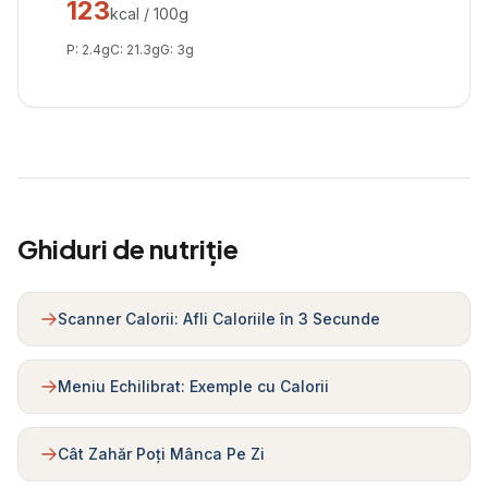
123
kcal / 100g
P:
2.4
g
C:
21.3
g
G:
3
g
Ghiduri de nutriție
Scanner Calorii: Afli Caloriile în 3 Secunde
Meniu Echilibrat: Exemple cu Calorii
Cât Zahăr Poți Mânca Pe Zi