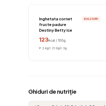
Inghetata cornet
DULCIURI
fructe padure
Destiny Betty Ice
123
kcal / 100g
P:
2.4
g
C:
21.3
g
G:
3
g
Ghiduri de nutriție