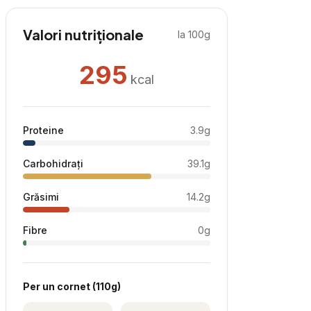
Valori nutriționale
la 100g
295
kcal
Proteine
3.9
g
Carbohidrați
39.1
g
Grăsimi
14.2
g
Fibre
0
g
Per
un cornet
(
110
g)