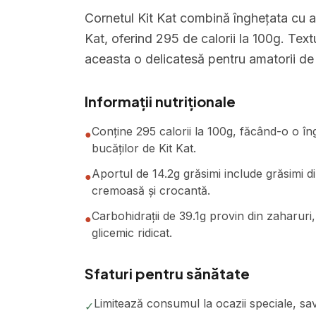
Cornetul Kit Kat combină înghețata cu a
Kat, oferind 295 de calorii la 100g. Text
aceasta o delicatesă pentru amatorii de 
Informații nutriționale
Conține 295 calorii la 100g, făcând-o o în
●
bucăților de Kit Kat.
Aportul de 14.2g grăsimi include grăsimi din
●
cremoasă și crocantă.
Carbohidrații de 39.1g provin din zaharuri, 
●
glicemic ridicat.
Sfaturi pentru sănătate
Limitează consumul la ocazii speciale, s
✓