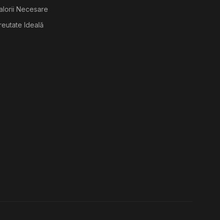
alorii Necesare
reutate Ideală