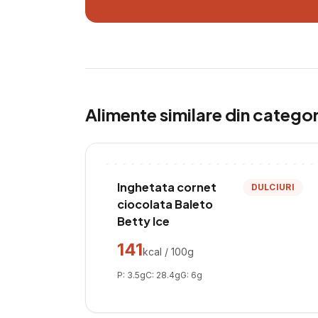
Alimente similare din catego
Inghetata cornet
DULCIURI
ciocolata Baleto
Betty Ice
141
kcal / 100g
P:
3.5
g
C:
28.4
g
G:
6
g