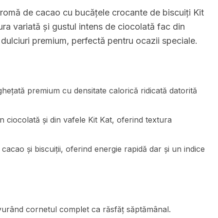
romă de cacao cu bucățele crocante de biscuiți Kit
ura variată și gustul intens de ciocolată fac din
dulciuri premium, perfectă pentru ocazii speciale.
ghețată premium cu densitate calorică ridicată datorită
 ciocolată și din vafele Kit Kat, oferind textura
cacao și biscuiții, oferind energie rapidă dar și un indice
avurând cornetul complet ca răsfăț săptămânal.