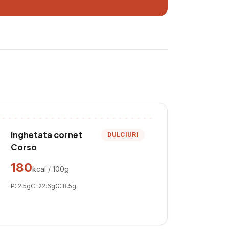
Inghetata cornet
DULCIURI
Corso
180
kcal / 100g
P:
2.5
g
C:
22.6
g
G:
8.5
g