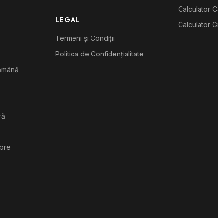
Calculator C
LEGAL
Calculator G
Termeni și Condiții
Politica de Confidențialitate
tămână
ră
ibre