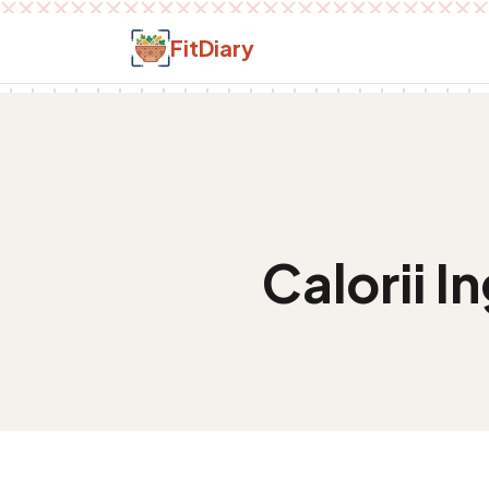
Salt la conținut
FitDiary
Calorii
In