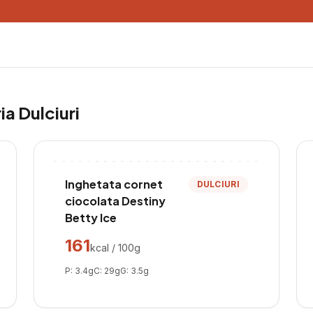
ria
Dulciuri
Inghetata cornet
DULCIURI
ciocolata Destiny
Betty Ice
161
kcal / 100g
P:
3.4
g
C:
29
g
G:
3.5
g