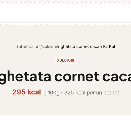
Tabel Calorii
/
Dulciuri
/
Inghetata cornet cacao Kit Kat
DULCIURI
ghetata cornet caca
295
kcal
la 100g ·
325
kcal per
un cornet