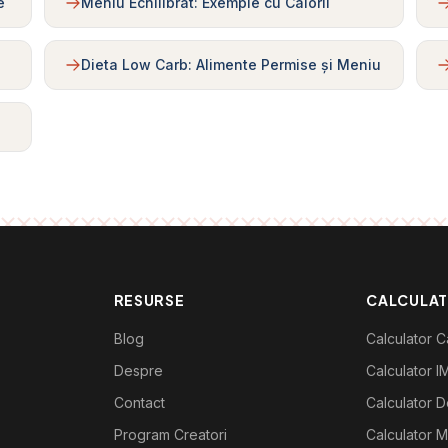
e
Meniu Echilibrat: Exemple cu Calorii
Dieta Low Carb: Alimente Permise și Meniu
RESURSE
CALCULA
Blog
Calculator Ca
Despre
Calculator I
Contact
Calculator De
Program Creatori
Calculator M