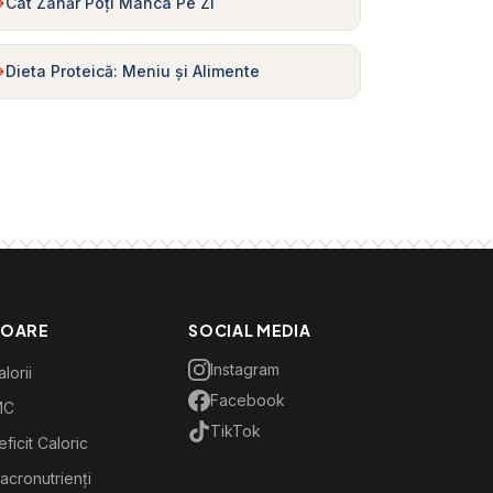
Cât Zahăr Poți Mânca Pe Zi
Dieta Proteică: Meniu și Alimente
TOARE
SOCIAL MEDIA
Instagram
lorii
Facebook
MC
TikTok
ficit Caloric
acronutrienți