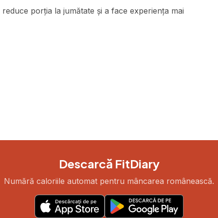
reduce porția la jumătate și a face experiența mai
Descarcă FitDiary
Numără caloriile automat pentru mâncarea românească.