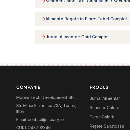
Scanner Calorii: Afli Caloriile în 3 Secund
Alimente Bogate în Fibre: Tabel Complet
Jurnal Alimentar: Ghid Complet
COMPANIE
PRODUS
Mobile Tech Development SRL
Jurnal Alimentar
Str. Mihai Eminescu 73A, Tunari,
Scanner Calorii
Ilfov
Tabel Calorii
Email: contact@fitdiary.ro
Rețete Sănătoase
CUI: RO43792346