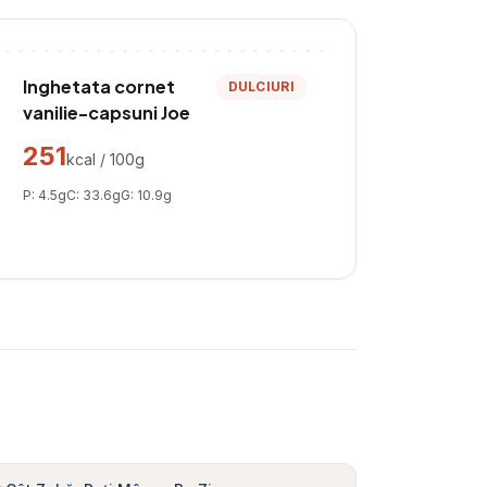
Inghetata cornet
DULCIURI
vanilie-capsuni Joe
251
kcal / 100g
P:
4.5
g
C:
33.6
g
G:
10.9
g