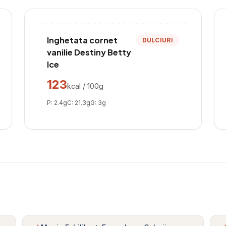
Inghetata cornet
DULCIURI
vanilie Destiny Betty
Ice
123
kcal / 100g
P:
2.4
g
C:
21.3
g
G:
3
g