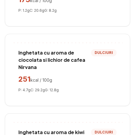
kcal / 100g
P:
1.2
g
C:
20.6
g
G:
8.2
g
Inghetata cu aroma de
DULCIURI
ciocolata si lichior de cafea
Nirvana
251
kcal / 100g
P:
4.7
g
C:
29.2
g
G:
12.8
g
Inghetata cu aroma de kiwi
DULCIURI