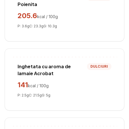
Poienita
205.6
kcal / 100g
P:
3.6
g
C:
23.3
g
G:
10.3
g
Inghetata cu aroma de
DULCIURI
lamaie Acrobat
141
kcal / 100g
P:
2.5
g
C:
21.5
g
G:
5
g