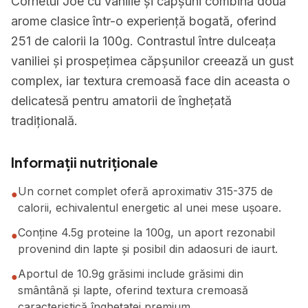
Cornetul Joe cu vanilie și căpșuni combină două
arome clasice într-o experiență bogată, oferind
251 de calorii la 100g. Contrastul între dulceața
vaniliei și prospețimea căpșunilor creează un gust
complex, iar textura cremoasă face din aceasta o
delicatesă pentru amatorii de înghețată
tradițională.
Informații nutriționale
Un cornet complet oferă aproximativ 315-375 de
●
calorii, echivalentul energetic al unei mese ușoare.
Conține 4.5g proteine la 100g, un aport rezonabil
●
provenind din lapte și posibil din adaosuri de iaurt.
Aportul de 10.9g grăsimi include grăsimi din
●
smântână și lapte, oferind textura cremoasă
caracteristică înghețatei premium.