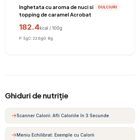
Inghetata cu aroma de nuci si
DULCIURI
topping de caramel Acrobat
182.4
kcal / 100g
P:
5
g
C:
22.6
g
G:
8
g
Ghiduri de nutriție
Scanner Calorii: Afli Caloriile în 3 Secunde
Meniu Echilibrat: Exemple cu Calorii