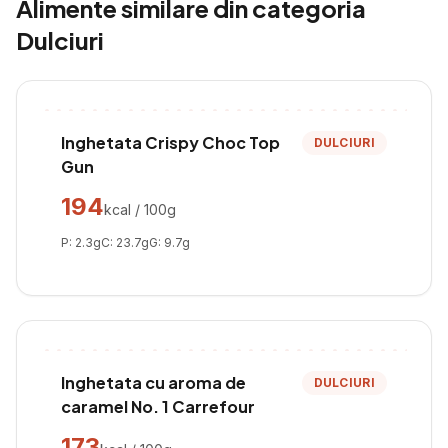
Alimente similare din categoria
Dulciuri
Inghetata Crispy Choc Top
DULCIURI
Gun
194
kcal / 100g
P:
2.3
g
C:
23.7
g
G:
9.7
g
Inghetata cu aroma de
DULCIURI
caramel No. 1 Carrefour
173