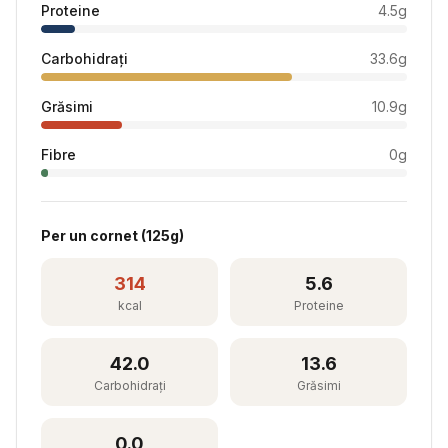
Proteine
4.5
g
Carbohidrați
33.6
g
Grăsimi
10.9
g
Fibre
0
g
Per
un cornet
(
125
g)
314
5.6
kcal
Proteine
42.0
13.6
Carbohidrați
Grăsimi
0.0