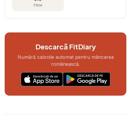
Fibre
Descarcă FitDiary
Numără caloriile automat pentru mâncarea
românească.