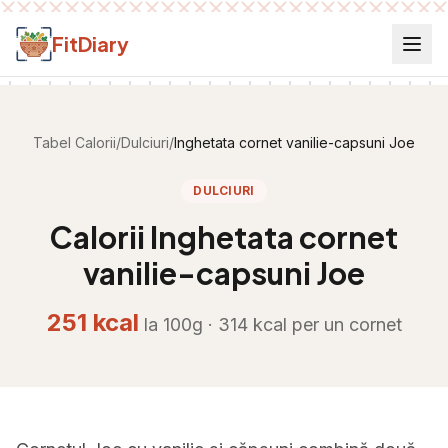
Salt la conținut
FitDiary
Tabel Calorii
/
Dulciuri
/
Inghetata cornet vanilie-capsuni Joe
DULCIURI
Calorii
Inghetata cornet
vanilie-capsuni Joe
251
kcal
la 100g ·
314
kcal per
un cornet