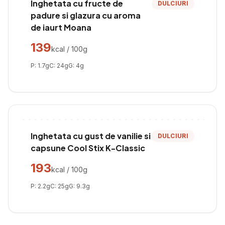
Inghetata cu fructe de
DULCIURI
padure si glazura cu aroma
de iaurt Moana
139
kcal / 100g
P:
1.7
g
C:
24
g
G:
4
g
Inghetata cu gust de vanilie si
DULCIURI
capsune Cool Stix K-Classic
193
kcal / 100g
P:
2.2
g
C:
25
g
G:
9.3
g