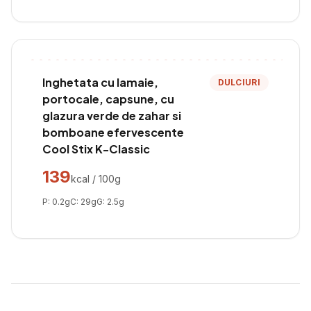
Inghetata cu lamaie,
DULCIURI
portocale, capsune, cu
glazura verde de zahar si
bomboane efervescente
Cool Stix K-Classic
139
kcal / 100g
P:
0.2
g
C:
29
g
G:
2.5
g