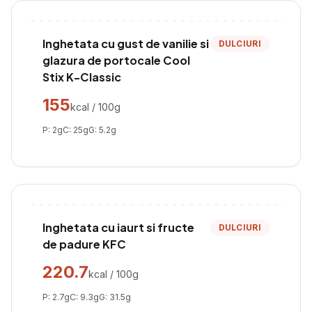
Inghetata cu gust de vanilie si
DULCIURI
glazura de portocale Cool
Stix K-Classic
155
kcal / 100g
P:
2
g
C:
25
g
G:
5.2
g
Inghetata cu iaurt si fructe
DULCIURI
de padure KFC
220.7
kcal / 100g
P:
2.7
g
C:
9.3
g
G:
31.5
g