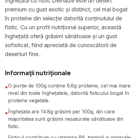
Înghețata cu fistic Delhaize este un desert
premium cu gust exotic și distinct, cel mai bogat
în proteine din selecție datorită conținutului de
fistic. Cu un profil nutrițional superior, această
înghețată oferă grăsimi sănătoase și un gust
sofisticat, fiind apreciată de cunoscătorii de
deserturi fine.
Informații nutriționale
O porție de 100g conține 6.6g proteine, cel mai mare
●
nivel din toate înghețatele, datorită fisticului bogat în
proteine vegetale.
Înghețata are 14.8g grăsimi per 100g, din care
●
majoritatea sunt grăsimi nesaturate sănătoase din
fistic.
Fisticul contribuie cu vitamina B6, tiamină și minerale