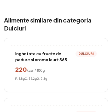
Alimente similare din categoria
Dulciuri
Inghetata cu fructe de
DULCIURI
padure si aroma iaurt 365
220
kcal / 100g
P:
1.8
g
C:
32.2
g
G:
9.3
g