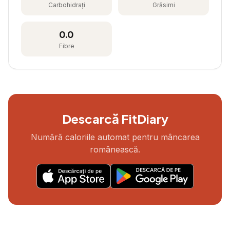
Carbohidrați
Grăsimi
0.0
Fibre
Descarcă FitDiary
Numără caloriile automat pentru mâncarea
românească.