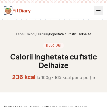
Salt la conținut
FitDiary
Tabel Calorii
/
Dulciuri
/
Inghetata cu fistic Delhaize
DULCIURI
Calorii
Inghetata cu fistic
Delhaize
236
kcal
la 100g ·
165
kcal per
o porție