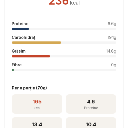
236
kcal
Proteine
6.6
g
Carbohidrați
19.1
g
Grăsimi
14.8
g
Fibre
0
g
Per
o porție
(
70
g)
165
4.6
kcal
Proteine
13.4
10.4