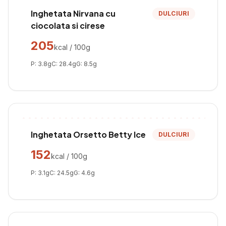
Inghetata Nirvana cu
DULCIURI
ciocolata si cirese
205
kcal / 100g
P:
3.8
g
C:
28.4
g
G:
8.5
g
Inghetata Orsetto Betty Ice
DULCIURI
152
kcal / 100g
P:
3.1
g
C:
24.5
g
G:
4.6
g