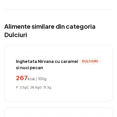
Alimente similare din categoria
Dulciuri
Inghetata Nirvana cu caramel
DULCIURI
si nuci pecan
267
kcal / 100g
P:
3.5
g
C:
28.9
g
G:
15.3
g