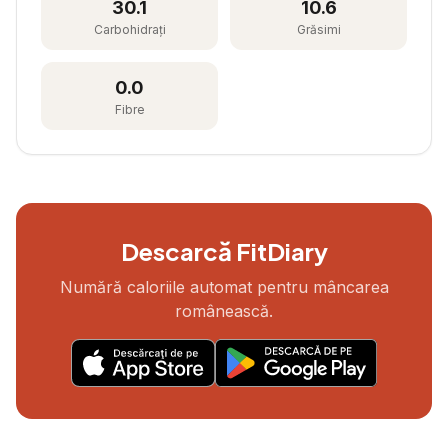
30.1
10.6
Carbohidrați
Grăsimi
0.0
Fibre
Descarcă FitDiary
Numără caloriile automat pentru mâncarea
românească.