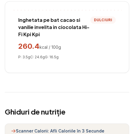
Inghetata pe bat cacao si
DULCIURI
vanilie invelita in ciocolata Hi-
Fi Kpi Kpi
260.4
kcal / 100g
P:
3.5
g
C:
24.6
g
G:
16.5
g
Ghiduri de nutriție
Scanner Calorii: Afli Caloriile în 3 Secunde