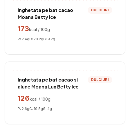
Inghetata pe bat cacao
DULCIURI
Moana Betty Ice
173
kcal / 100g
P:
2.4
g
C:
20.2
g
G:
9.2
g
Inghetata pe bat cacao si
DULCIURI
alune Moana Lux Betty Ice
126
kcal / 100g
P:
2.6
g
C:
19.8
g
G:
4
g