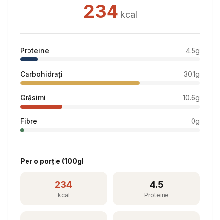
234
kcal
Proteine
4.5
g
Carbohidrați
30.1
g
Grăsimi
10.6
g
Fibre
0
g
Per
o porție
(
100
g)
234
4.5
kcal
Proteine