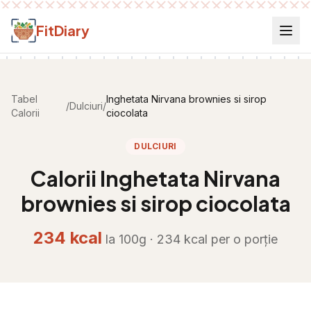
Salt la conținut
FitDiary
Tabel
Inghetata Nirvana brownies si sirop
/
Dulciuri
/
Calorii
ciocolata
DULCIURI
Calorii
Inghetata Nirvana
brownies si sirop ciocolata
234
kcal
la 100g ·
234
kcal per
o porție