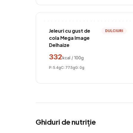
Jeleuri cu gust de
DULCIURI
cola Mega Image
Delhaize
332
kcal / 100g
P:
5.4
g
C:
77.5
g
G:
0
g
Ghiduri de nutriție