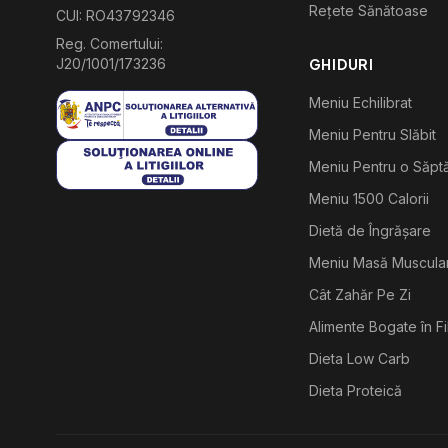
Rețete Sănătoase
CUI: RO43792346
Reg. Comertului:
J20/1001/173236
GHIDURI
Meniu Echilibrat
Meniu Pentru Slăbit
Meniu Pentru o Săp
Meniu 1500 Calorii
Dietă de Îngrășare
Meniu Masă Muscula
Cât Zahăr Pe Zi
Alimente Bogate în F
Dieta Low Carb
Dieta Proteică