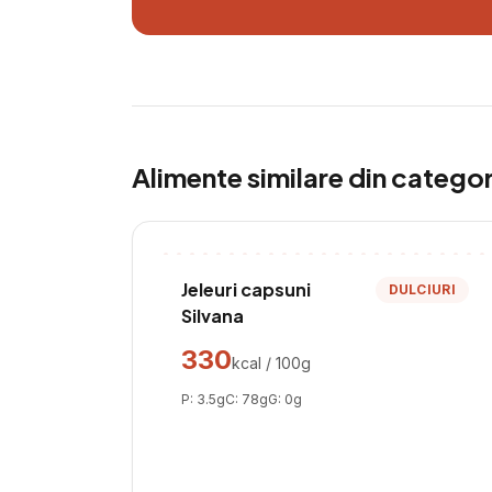
Alimente similare din catego
Jeleuri capsuni
DULCIURI
Silvana
330
kcal / 100g
P:
3.5
g
C:
78
g
G:
0
g