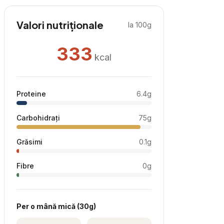
Valori nutriționale
la 100g
333
kcal
Proteine
6.4
g
Carbohidrați
75
g
Grăsimi
0.1
g
Fibre
0
g
Per
o mână mică
(
30
g)