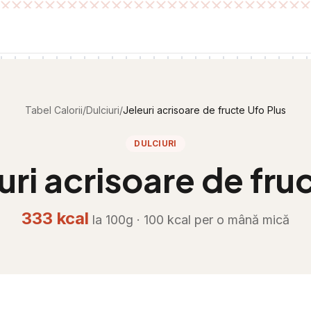
Tabel Calorii
/
Dulciuri
/
Jeleuri acrisoare de fructe Ufo Plus
DULCIURI
uri acrisoare de fru
333
kcal
la 100g ·
100
kcal per
o mână mică