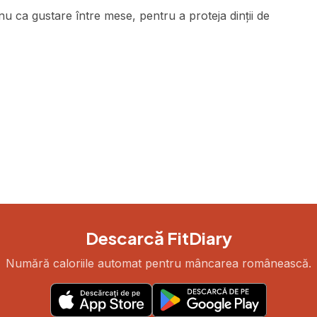
u ca gustare între mese, pentru a proteja dinții de
Descarcă FitDiary
Numără caloriile automat pentru mâncarea românească.