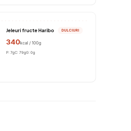
Jeleuri fructe Haribo
DULCIURI
340
kcal / 100g
P:
7
g
C:
79
g
G:
0
g