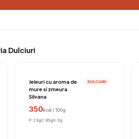
ria
Dulciuri
Jeleuri cu aroma de
DULCIURI
mure si zmeura
Silvana
350
kcal / 100g
P:
2.5
g
C:
85
g
G:
0
g