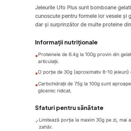
Jeleurile Ufo Plus sunt bomboane gelat
cunoscute pentru formele lor vesele și g
dar și surprinzător de multe proteine di
Informații nutriționale
Proteinele de 6.4g la 100g provin din gelat
●
articulații.
O porție de 30g (aproximativ 8-10 jeleuri) 
●
Carbohidrații de 75g la 100g sunt aproape 
●
glicemic ridicat.
Sfaturi pentru sănătate
Limitează porția la maxim 30g pe zi, mai al
✓
zahăr.