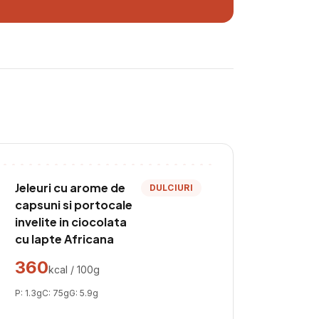
Jeleuri cu arome de
DULCIURI
capsuni si portocale
invelite in ciocolata
cu lapte Africana
360
kcal / 100g
P:
1.3
g
C:
75
g
G:
5.9
g