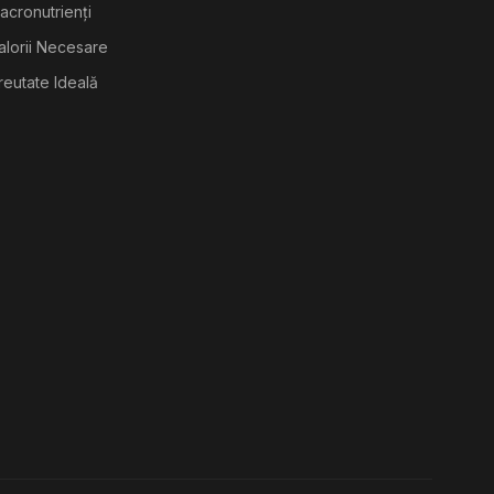
acronutrienți
alorii Necesare
reutate Ideală