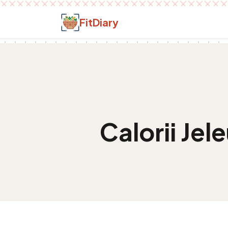
Salt la conținut
FitDiary
Calorii
Jele