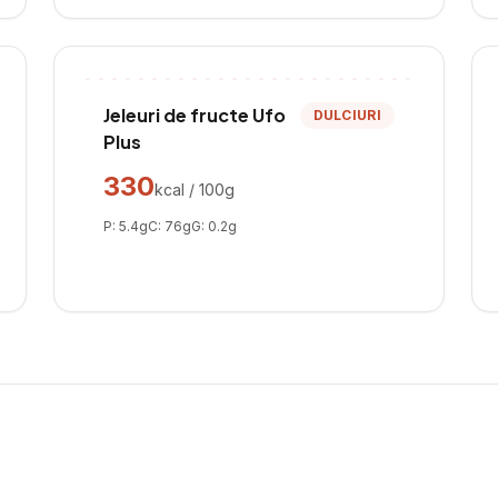
Jeleuri de fructe Ufo
DULCIURI
Plus
330
kcal / 100g
P:
5.4
g
C:
76
g
G:
0.2
g