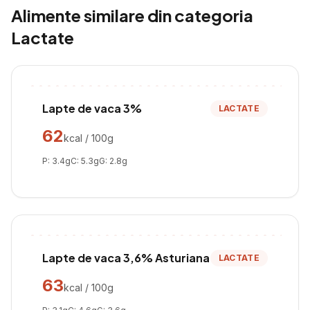
Alimente similare din categoria
Lactate
Lapte de vaca 3%
LACTATE
62
kcal / 100g
P:
3.4
g
C:
5.3
g
G:
2.8
g
Lapte de vaca 3,6% Asturiana
LACTATE
63
kcal / 100g