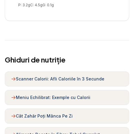
P:
3.2
g
C:
4.5
g
G:
0.1
g
Ghiduri de nutriție
Scanner Calorii: Afli Caloriile în 3 Secunde
Meniu Echilibrat: Exemple cu Calorii
Cât Zahăr Poți Mânca Pe Zi