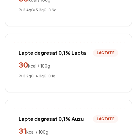
P:
3.4
g
C:
5.3
g
G:
3.6
g
Lapte degresat 0,1% Lacta
LACTATE
30
kcal / 100g
P:
3.2
g
C:
4.3
g
G:
0.1
g
Lapte degresat 0,1% Auzu
LACTATE
31
kcal / 100g