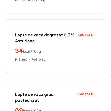
P:
3.1
g
C:
4.6
g
G:
3.6
g
Lapte de vaca degresat 0,3%
LACTATE
Asturiana
34
kcal / 100g
P:
3.2
g
C:
4.7
g
G:
0.3
g
Lapte de vaca gras,
LACTATE
pasteurizat
69
kcal / 100g