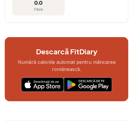
0.0
Fibre
Descarcă FitDiary
Numără caloriile automat pentru mâncarea
românească.