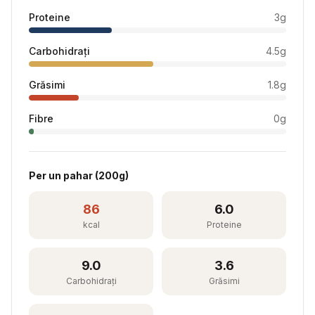
Proteine
3
g
Carbohidrați
4.5
g
Grăsimi
1.8
g
Fibre
0
g
Per
un pahar
(
200
g)
86
6.0
kcal
Proteine
9.0
3.6
Carbohidrați
Grăsimi