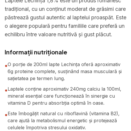
Laptele Lechința 1,8% este un produs românesc
tradițional, cu un conținut moderat de grăsimi care
păstrează gustul autentic al laptelui proaspăt. Este
o alegere populară pentru familiile care preferă un
echilibru între valoare nutritivă și gust plăcut.
Informații nutriționale
O porție de 200ml lapte Lechința oferă aproximativ
●
6g proteine complete, susținând masa musculară și
sațietatea pe termen lung.
Laptele conține aproximativ 240mg calciu la 100ml,
●
mineral esențial care funcționează în sinergie cu
vitamina D pentru absorbția optimă în oase.
Este îmbogățit natural cu riboflavină (vitamina B2),
●
care ajută la metabolismul energetic și protejează
celulele împotriva stresului oxidativ.