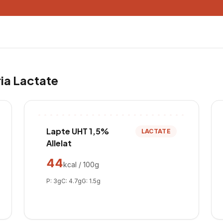
ria
Lactate
Lapte UHT 1,5%
LACTATE
Allelat
44
kcal / 100g
P:
3
g
C:
4.7
g
G:
1.5
g