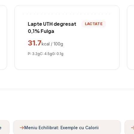
Lapte UTH degresat
LACTATE
0,1% Fulga
31.7
kcal / 100g
P:
3.2
g
C:
4.5
g
G:
0.1
g
e
Meniu Echilibrat: Exemple cu Calorii