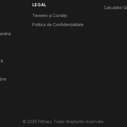
LEGAL
Calculator G
Termeni și Condiții
Politica de Confidențialitate
tămână
ră
ibre
©
2026
FitDiary. Toate drepturile rezervate.