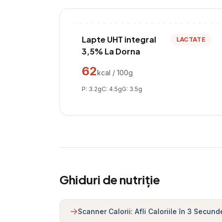
Lapte UHT integral
LACTATE
3,5% La Dorna
62
kcal / 100g
P:
3.2
g
C:
4.5
g
G:
3.5
g
Ghiduri de nutriție
Scanner Calorii: Afli Caloriile în 3 Secund