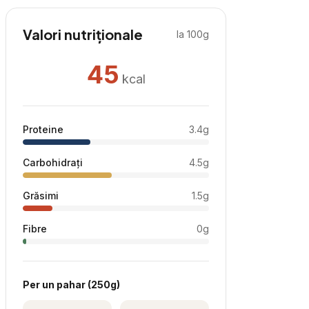
Valori nutriționale
la 100g
45
kcal
Proteine
3.4
g
Carbohidrați
4.5
g
Grăsimi
1.5
g
Fibre
0
g
Per
un pahar
(
250
g)