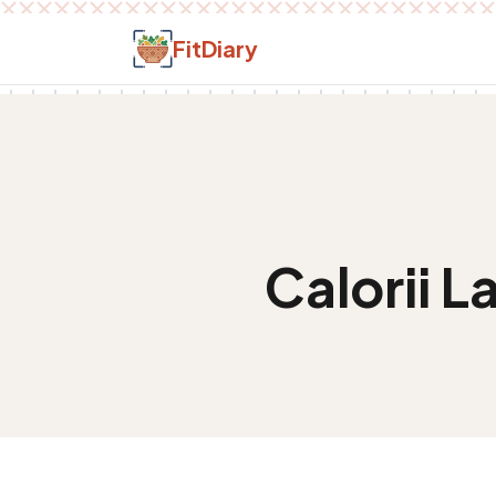
Salt la conținut
FitDiary
Calorii
L