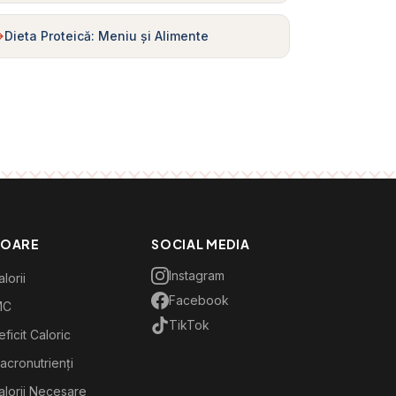
Dieta Proteică: Meniu și Alimente
TOARE
SOCIAL MEDIA
Instagram
lorii
Facebook
MC
TikTok
ficit Caloric
acronutrienți
alorii Necesare