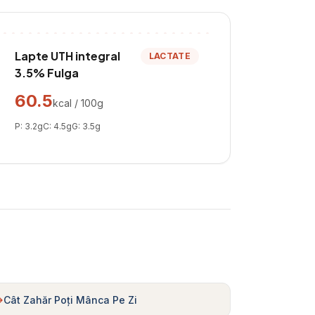
Lapte UTH integral
LACTATE
3.5% Fulga
60.5
kcal / 100g
P:
3.2
g
C:
4.5
g
G:
3.5
g
Cât Zahăr Poți Mânca Pe Zi