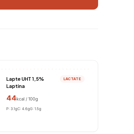
Lapte UHT 1,5%
LACTATE
Laptina
44
kcal / 100g
P:
3.1
g
C:
4.6
g
G:
1.5
g