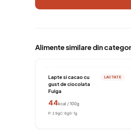
Alimente similare din catego
Lapte si cacao cu
LACTATE
gust de ciocolata
Fulga
44
kcal / 100g
P:
2.9
g
C:
6
g
G:
1
g