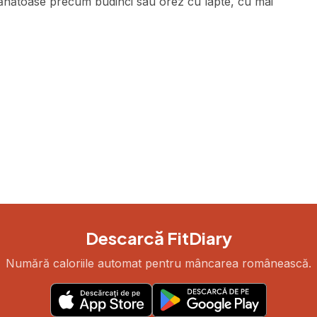
sănătoase precum budinci sau orez cu lapte, cu mai
Descarcă FitDiary
Numără caloriile automat pentru mâncarea românească.