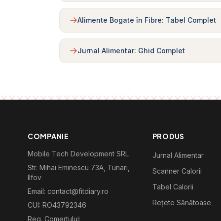
Alimente Bogate în Fibre: Tabel Complet
Jurnal Alimentar: Ghid Complet
COMPANIE
PRODUS
Mobile Tech Development SRL
Jurnal Alimentar
Str. Mihai Eminescu 73A, Tunari,
Scanner Calorii
Ilfov
Tabel Calorii
Email: contact@fitdiary.ro
Rețete Sănătoase
CUI: RO43792346
Reg. Comertului: