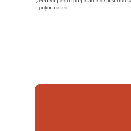
Perfect pentru prepararea de deserturi 
✓
puține calorii.