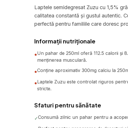
Laptele semidegresat Zuzu cu 1,5% gră
calitatea constantă și gustul autentic. C
perfectă pentru familiile care doresc pr
Informații nutriționale
Un pahar de 250ml oferă 112.5 calorii și 8
●
menținerea musculară.
Conține aproximativ 300mg calciu la 250ml,
●
Laptele Zuzu este controlat riguros pentr
●
stricte.
Sfaturi pentru sănătate
Consumă zilnic un pahar pentru a acoperi
✓