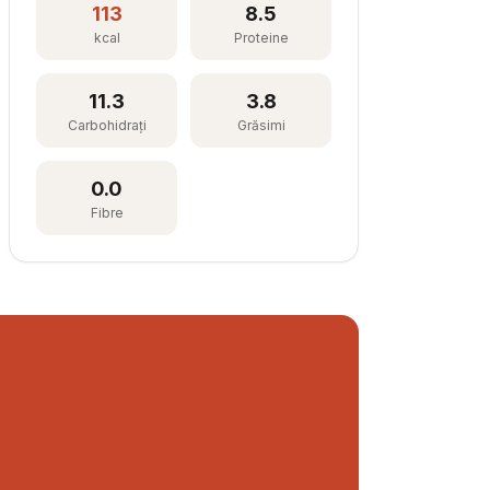
113
8.5
kcal
Proteine
11.3
3.8
Carbohidrați
Grăsimi
0.0
Fibre