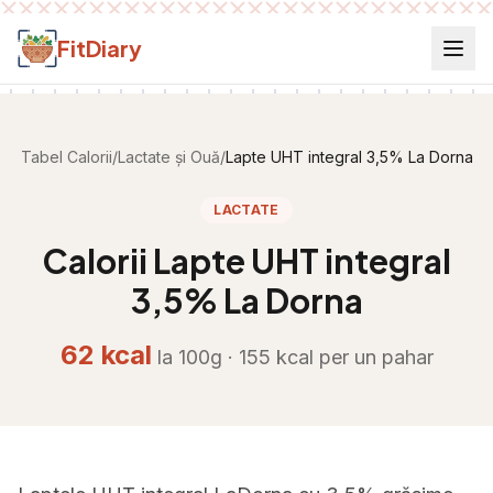
Salt la conținut
FitDiary
Tabel Calorii
/
Lactate și Ouă
/
Lapte UHT integral 3,5% La Dorna
LACTATE
Calorii
Lapte UHT integral
3,5% La Dorna
62
kcal
la 100g ·
155
kcal per
un pahar