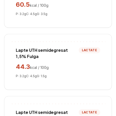
60.5
kcal / 100g
P:
3.2
g
C:
4.5
g
G:
3.5
g
Lapte UTH semidegresat
LACTATE
1,5% Fulga
44.3
kcal / 100g
P:
3.2
g
C:
4.5
g
G:
1.5
g
Lapte UTH semidegresat
LACTATE