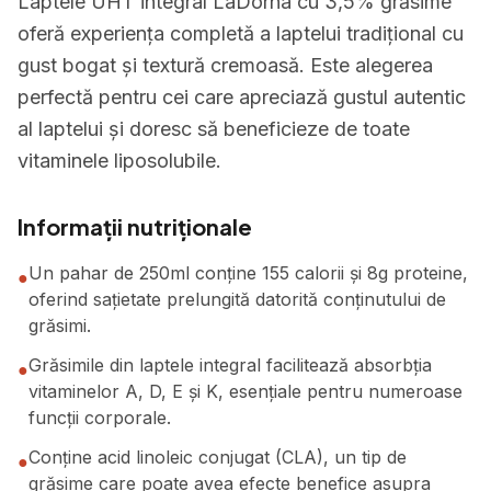
Laptele UHT integral LaDorna cu 3,5% grăsime
oferă experiența completă a laptelui tradițional cu
gust bogat și textură cremoasă. Este alegerea
perfectă pentru cei care apreciază gustul autentic
al laptelui și doresc să beneficieze de toate
vitaminele liposolubile.
Informații nutriționale
Un pahar de 250ml conține 155 calorii și 8g proteine,
●
oferind sațietate prelungită datorită conținutului de
grăsimi.
Grăsimile din laptele integral facilitează absorbția
●
vitaminelor A, D, E și K, esențiale pentru numeroase
funcții corporale.
Conține acid linoleic conjugat (CLA), un tip de
●
grăsime care poate avea efecte benefice asupra