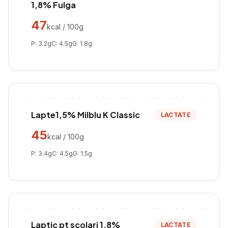
1,8% Fulga
47
kcal / 100g
P:
3.2
g
C:
4.5
g
G:
1.8
g
Lapte1,5% Milblu K Classic
LACTATE
45
kcal / 100g
P:
3.4
g
C:
4.5
g
G:
1.5
g
Laptic pt scolari 1,8%
LACTATE