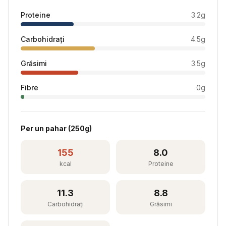
Proteine
3.2
g
Carbohidrați
4.5
g
Grăsimi
3.5
g
Fibre
0
g
Per
un pahar
(
250
g)
155
8.0
kcal
Proteine
11.3
8.8
Carbohidrați
Grăsimi