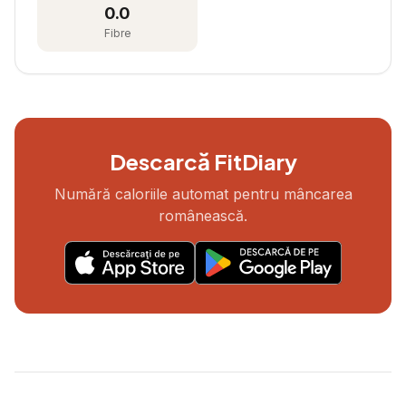
0.0
Fibre
Descarcă FitDiary
Numără caloriile automat pentru mâncarea
românească.