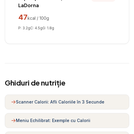
LaDorna
47
kcal / 100g
P:
3.2
g
C:
4.5
g
G:
1.8
g
Ghiduri de nutriție
Scanner Calorii: Afli Caloriile în 3 Secunde
Meniu Echilibrat: Exemple cu Calorii