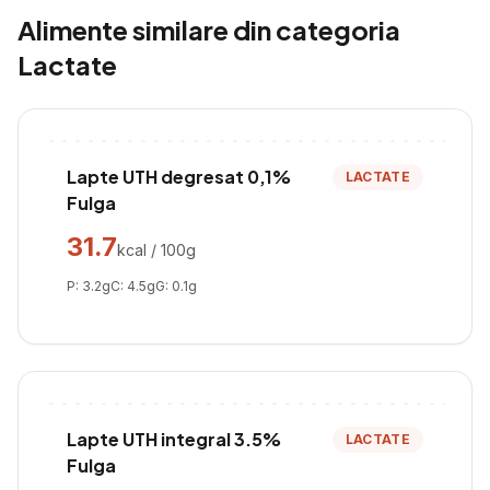
Alimente similare din categoria
Lactate
Lapte UTH degresat 0,1%
LACTATE
Fulga
31.7
kcal / 100g
P:
3.2
g
C:
4.5
g
G:
0.1
g
Lapte UTH integral 3.5%
LACTATE
Fulga