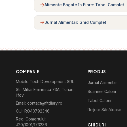
Alimente Bogate în Fibre: Tabel Complet
Jurnal Alimentar: Ghid Complet
COMPANIE
PRODUS
Mobile Tech Development SRL
Jurnal Alimentar
Str. Mihai Eminescu 73A, Tunari,
Scanner Calorii
Ilfov
Tabel Calorii
Email: contact@fitdiary.ro
Rețete Sănătoase
CUI: RO43792346
Reg. Comertului:
J20/1001/173236
GHIDURI