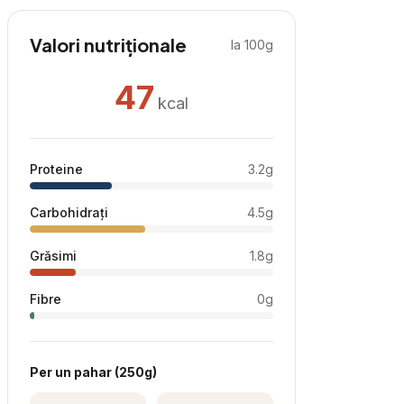
Valori nutriționale
la 100g
47
kcal
Proteine
3.2
g
Carbohidrați
4.5
g
Grăsimi
1.8
g
Fibre
0
g
Per
un pahar
(
250
g)