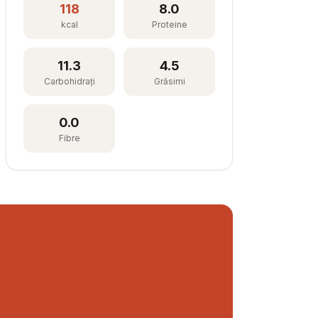
118
8.0
kcal
Proteine
11.3
4.5
Carbohidrați
Grăsimi
0.0
Fibre