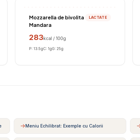
Mozzarella de bivolita
LACTATE
Mandara
283
kcal / 100g
P:
13.5
g
C:
1
g
G:
25
g
e
Meniu Echilibrat: Exemple cu Calorii