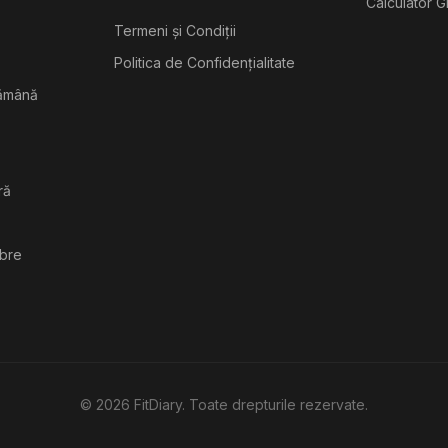
Calculator G
Termeni și Condiții
Politica de Confidențialitate
tămână
ră
ibre
©
2026
FitDiary. Toate drepturile rezervate.