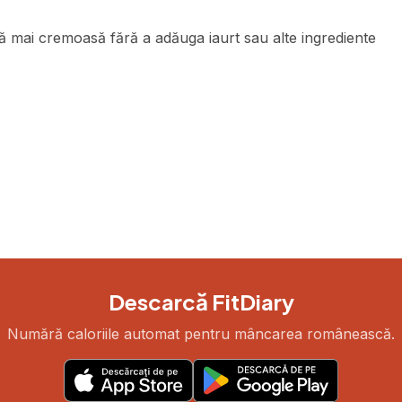
ă mai cremoasă fără a adăuga iaurt sau alte ingrediente
Descarcă FitDiary
Numără caloriile automat pentru mâncarea românească.