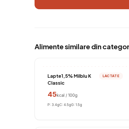
Alimente similare din catego
Lapte1,5% Milblu K
LACTATE
Classic
45
kcal / 100g
P:
3.4
g
C:
4.5
g
G:
1.5
g