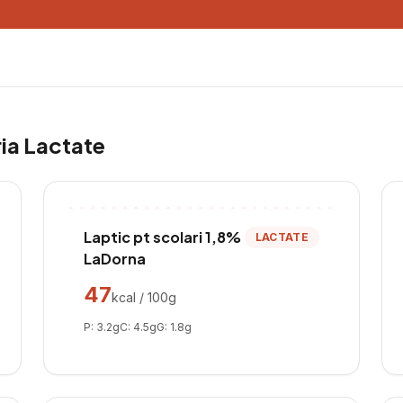
ria
Lactate
Laptic pt scolari 1,8%
LACTATE
LaDorna
47
kcal / 100g
P:
3.2
g
C:
4.5
g
G:
1.8
g