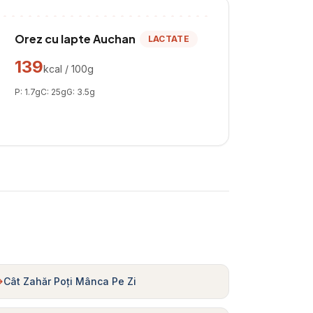
Orez cu lapte Auchan
LACTATE
139
kcal / 100g
P:
1.7
g
C:
25
g
G:
3.5
g
Cât Zahăr Poți Mânca Pe Zi