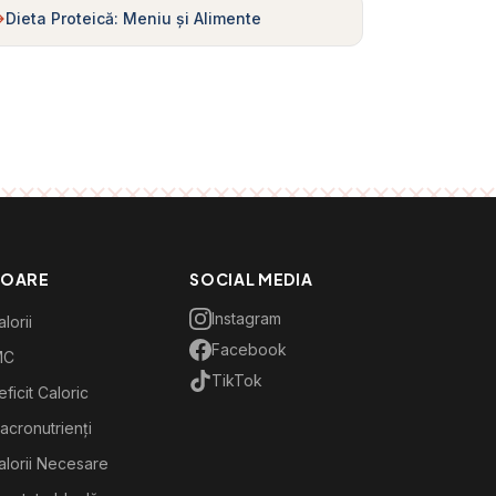
Dieta Proteică: Meniu și Alimente
TOARE
SOCIAL MEDIA
Instagram
lorii
Facebook
MC
TikTok
ficit Caloric
acronutrienți
alorii Necesare