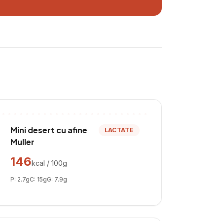
Mini desert cu afine
LACTATE
Muller
146
kcal / 100g
P:
2.7
g
C:
15
g
G:
7.9
g