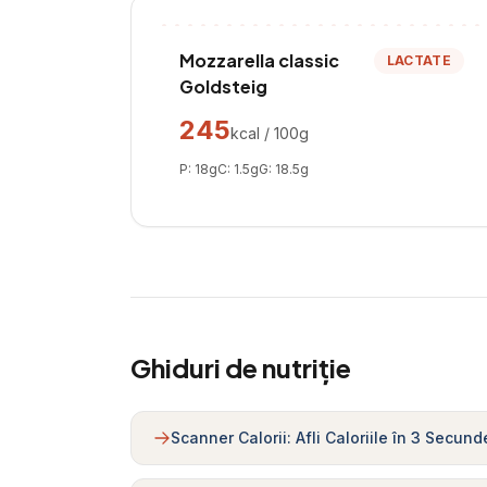
Mozzarella classic
LACTATE
Goldsteig
245
kcal / 100g
P:
18
g
C:
1.5
g
G:
18.5
g
Ghiduri de nutriție
Scanner Calorii: Afli Caloriile în 3 Secund