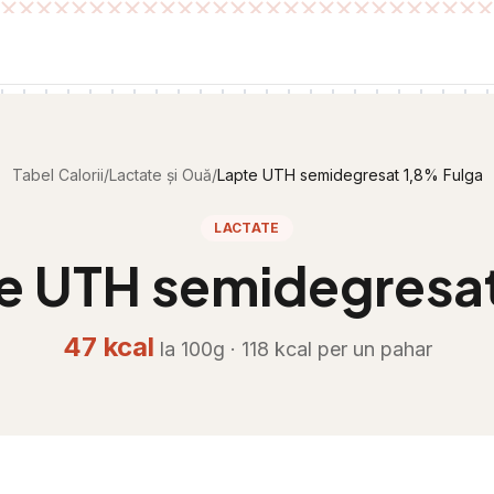
Tabel Calorii
/
Lactate și Ouă
/
Lapte UTH semidegresat 1,8% Fulga
LACTATE
e UTH semidegresat
47
kcal
la 100g ·
118
kcal per
un pahar