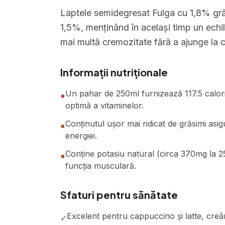
Laptele semidegresat Fulga cu 1,8% gră
1,5%, menținând în același timp un echil
mai multă cremozitate fără a ajunge la co
Informații nutriționale
Un pahar de 250ml furnizează 117.5 calorii
●
optimă a vitaminelor.
Conținutul ușor mai ridicat de grăsimi asig
●
energiei.
Conține potasiu natural (circa 370mg la 25
●
funcția musculară.
Sfaturi pentru sănătate
Excelent pentru cappuccino și latte, creâ
✓