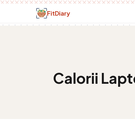
Salt la conținut
FitDiary
Calorii
Lapt