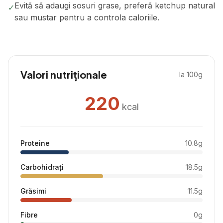
Evită să adaugi sosuri grase, preferă ketchup natural
✓
sau mustar pentru a controla caloriile.
Valori nutriționale
la 100g
220
kcal
Proteine
10.8
g
Carbohidrați
18.5
g
Grăsimi
11.5
g
Fibre
0
g