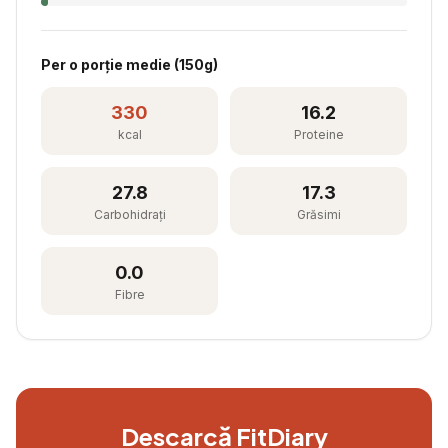
Per
o porție medie
(
150
g)
330
16.2
kcal
Proteine
27.8
17.3
Carbohidrați
Grăsimi
0.0
Fibre
Descarcă FitDiary