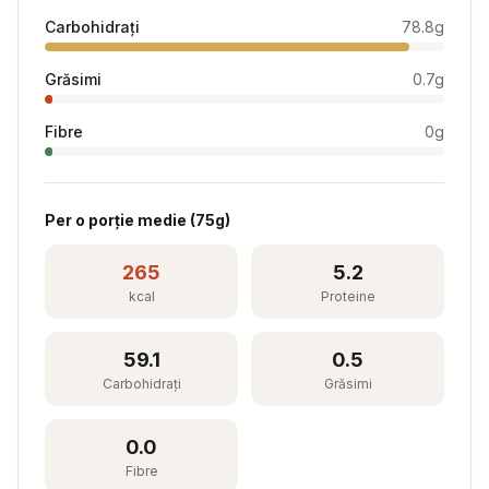
Carbohidrați
78.8
g
Grăsimi
0.7
g
Fibre
0
g
Per
o porție medie
(
75
g)
265
5.2
kcal
Proteine
59.1
0.5
Carbohidrați
Grăsimi
0.0
Fibre