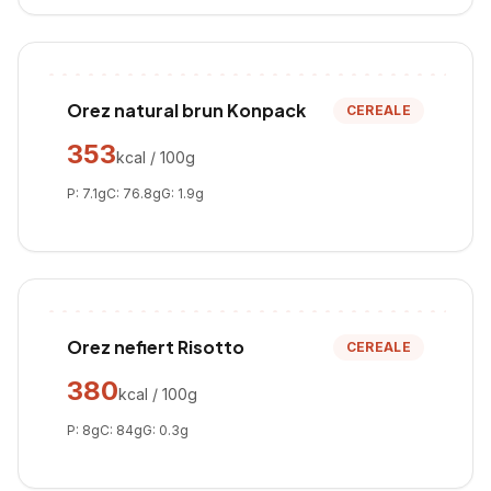
Orez natural brun Konpack
CEREALE
353
kcal / 100g
P:
7.1
g
C:
76.8
g
G:
1.9
g
Orez nefiert Risotto
CEREALE
380
kcal / 100g
P:
8
g
C:
84
g
G:
0.3
g