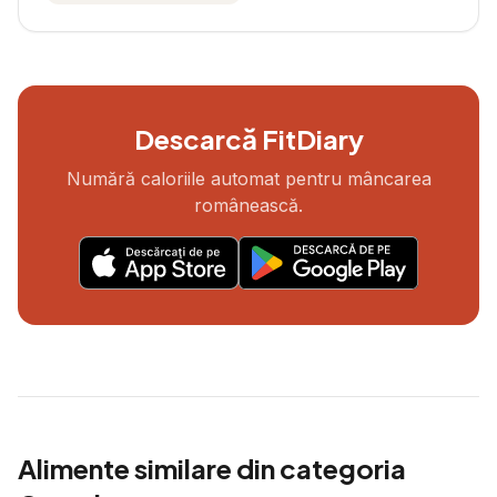
Descarcă FitDiary
Numără caloriile automat pentru mâncarea
românească.
Alimente similare din categoria