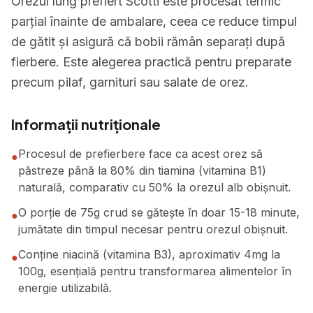
Orezul lung prefiert Scotti este procesat termic
parțial înainte de ambalare, ceea ce reduce timpul
de gătit și asigură că bobii rămân separați după
fierbere. Este alegerea practică pentru preparate
precum pilaf, garnituri sau salate de orez.
Informații nutriționale
Procesul de prefierbere face ca acest orez să
●
păstreze până la 80% din tiamina (vitamina B1)
naturală, comparativ cu 50% la orezul alb obișnuit.
O porție de 75g crud se gătește în doar 15-18 minute,
●
jumătate din timpul necesar pentru orezul obișnuit.
Conține niacină (vitamina B3), aproximativ 4mg la
●
100g, esențială pentru transformarea alimentelor în
energie utilizabilă.