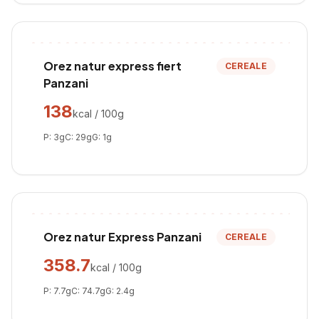
Orez natur express fiert
CEREALE
Panzani
138
kcal / 100g
P:
3
g
C:
29
g
G:
1
g
Orez natur Express Panzani
CEREALE
358.7
kcal / 100g
P:
7.7
g
C:
74.7
g
G:
2.4
g