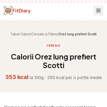
Salt la conținut
FitDiary
Tabel Calorii
/
Cereale și Pâine
/
Orez lung prefiert Scotti
CEREALE
Calorii
Orez lung prefiert
Scotti
353
kcal
la 100g ·
265
kcal per
o porție medie