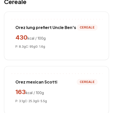
Cereale
Orez lung prefiert Uncle Ben's
CEREALE
430
kcal / 100g
P:
8.3
g
C:
95
g
G:
1.6
g
Orez mexican Scotti
CEREALE
163
kcal / 100g
P:
3.1
g
C:
25.3
g
G:
5.5
g