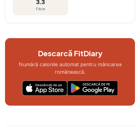
3.3
Fibre
Descarcă FitDiary
Numără caloriile automat pentru mâncarea
românească.