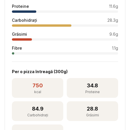
Proteine
11.6
g
Carbohidrați
28.3
g
Grăsimi
9.6
g
Fibre
1.1
g
Per
o pizza întreagă
(
300
g)
750
34.8
kcal
Proteine
84.9
28.8
Carbohidrați
Grăsimi