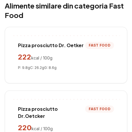
Alimente similare din categoria
Fast
Food
Pizza prosciutto Dr. Oetker
FAST FOOD
222
kcal / 100g
P:
9.8
g
C:
26.2
g
G:
8.6
g
Pizza prosciutto
FAST FOOD
Dr.Oetcker
220
kcal / 100g