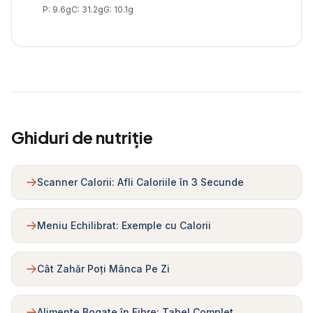
P:
9.6
g
C:
31.2
g
G:
10.1
g
Ghiduri de nutriție
Scanner Calorii: Afli Caloriile în 3 Secunde
Meniu Echilibrat: Exemple cu Calorii
Cât Zahăr Poți Mânca Pe Zi
Alimente Bogate în Fibre: Tabel Complet