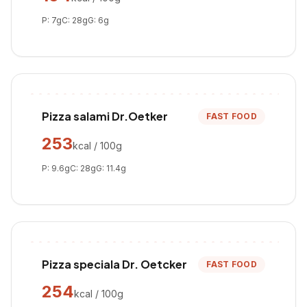
P:
7
g
C:
28
g
G:
6
g
Pizza salami Dr.Oetker
FAST FOOD
253
kcal / 100g
P:
9.6
g
C:
28
g
G:
11.4
g
Pizza speciala Dr. Oetcker
FAST FOOD
254
kcal / 100g