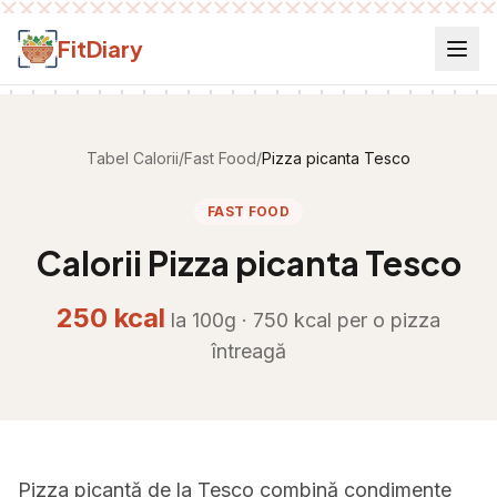
Salt la conținut
FitDiary
Tabel Calorii
/
Fast Food
/
Pizza picanta Tesco
FAST FOOD
Calorii
Pizza picanta Tesco
250
kcal
la 100g ·
750
kcal per
o pizza
întreagă
Pizza picantă de la Tesco combină condimente