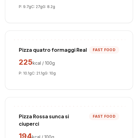
P:
9.7
g
C:
27
g
G:
8.2
g
Pizza quatro formaggi Real
FAST FOOD
225
kcal / 100g
P:
10.1
g
C:
21.1
g
G:
10
g
Pizza Rossa sunca si
FAST FOOD
ciuperci
194
kcal / 100g