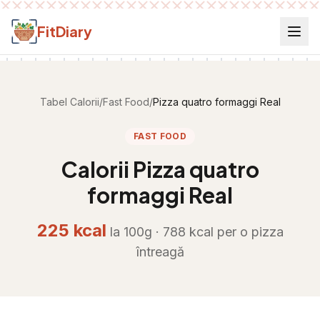
Salt la conținut
FitDiary
Tabel Calorii
/
Fast Food
/
Pizza quatro formaggi Real
FAST FOOD
Calorii
Pizza quatro
formaggi Real
225
kcal
la 100g ·
788
kcal per
o pizza
întreagă