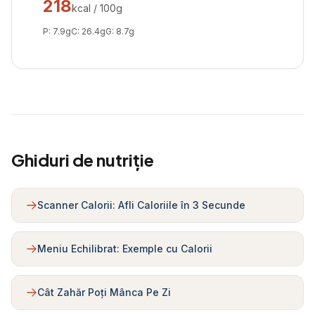
218
kcal / 100g
P:
7.9
g
C:
26.4
g
G:
8.7
g
Ghiduri de nutriție
Scanner Calorii: Afli Caloriile în 3 Secunde
Meniu Echilibrat: Exemple cu Calorii
Cât Zahăr Poți Mânca Pe Zi