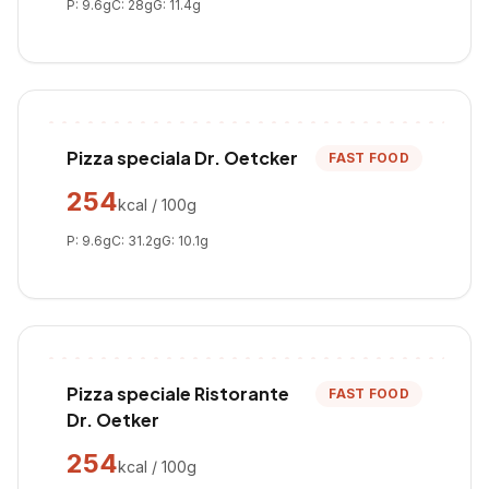
P:
9.6
g
C:
28
g
G:
11.4
g
Pizza speciala Dr. Oetcker
FAST FOOD
254
kcal / 100g
P:
9.6
g
C:
31.2
g
G:
10.1
g
Pizza speciale Ristorante
FAST FOOD
Dr. Oetker
254
kcal / 100g