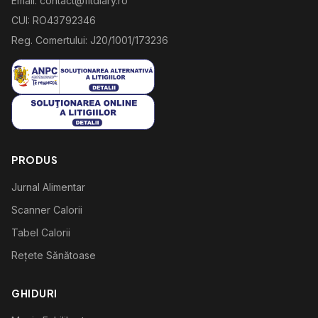
Email: contact@fitdiary.ro
CUI: RO43792346
Reg. Comertului: J20/1001/173236
PRODUS
Jurnal Alimentar
Scanner Calorii
Tabel Calorii
Rețete Sănătoase
GHIDURI