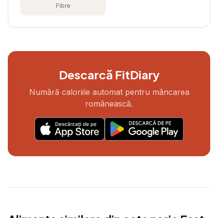
Fibre
Descarcă FitDiary
Numără caloriile automat pentru mâncarea
românească.