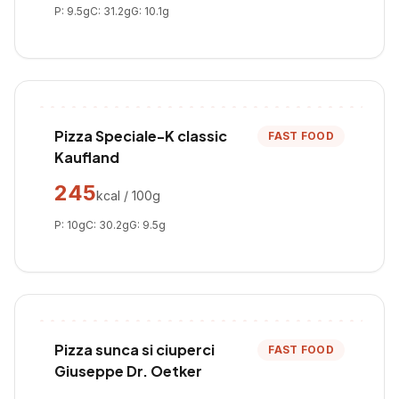
P:
9.5
g
C:
31.2
g
G:
10.1
g
Pizza Speciale-K classic
FAST FOOD
Kaufland
245
kcal / 100g
P:
10
g
C:
30.2
g
G:
9.5
g
Pizza sunca si ciuperci
FAST FOOD
Giuseppe Dr. Oetker