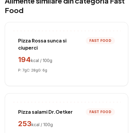
Alimente similare din categoria
Fast
Food
Pizza Rossa sunca si
FAST FOOD
ciuperci
194
kcal / 100g
P:
7
g
C:
28
g
G:
6
g
Pizza salami Dr.Oetker
FAST FOOD
253
kcal / 100g