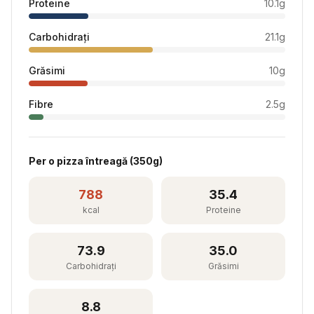
Proteine
10.1
g
Carbohidrați
21.1
g
Grăsimi
10
g
Fibre
2.5
g
Per
o pizza întreagă
(
350
g)
788
35.4
kcal
Proteine
73.9
35.0
Carbohidrați
Grăsimi
8.8