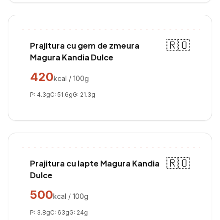
🇷🇴
Prajitura cu gem de zmeura
Magura Kandia Dulce
420
kcal / 100g
P:
4.3
g
C:
51.6
g
G:
21.3
g
🇷🇴
Prajitura cu lapte Magura Kandia
Dulce
500
kcal / 100g
P:
3.8
g
C:
63
g
G:
24
g