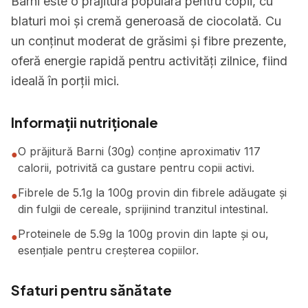
Barni este o prăjitură populară pentru copii, cu
blaturi moi și cremă generoasă de ciocolată. Cu
un conținut moderat de grăsimi și fibre prezente,
oferă energie rapidă pentru activități zilnice, fiind
ideală în porții mici.
Informații nutriționale
O prăjitură Barni (30g) conține aproximativ 117
●
calorii, potrivită ca gustare pentru copii activi.
Fibrele de 5.1g la 100g provin din fibrele adăugate și
●
din fulgii de cereale, sprijinind tranzitul intestinal.
Proteinele de 5.9g la 100g provin din lapte și ou,
●
esențiale pentru creșterea copiilor.
Sfaturi pentru sănătate