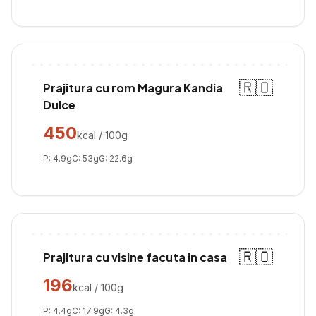
🇷🇴
Prajitura cu rom Magura Kandia
Dulce
450
kcal / 100g
P:
4.9
g
C:
53
g
G:
22.6
g
🇷🇴
Prajitura cu visine facuta in casa
196
kcal / 100g
P:
4.4
g
C:
17.9
g
G:
4.3
g