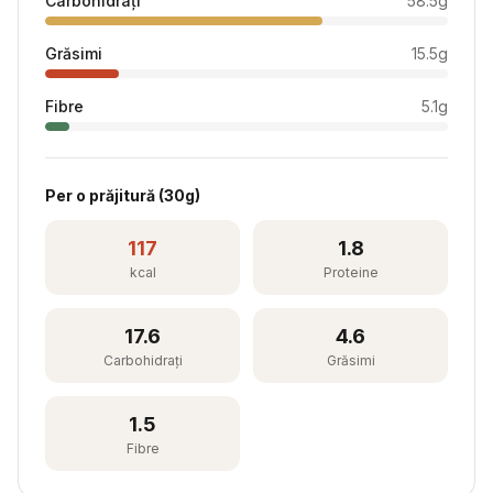
Carbohidrați
58.5
g
Grăsimi
15.5
g
Fibre
5.1
g
Per
o prăjitură
(
30
g)
117
1.8
kcal
Proteine
17.6
4.6
Carbohidrați
Grăsimi
1.5
Fibre