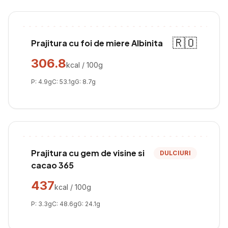
🇷🇴
Prajitura cu foi de miere Albinita
306.8
kcal / 100g
P:
4.9
g
C:
53.1
g
G:
8.7
g
Prajitura cu gem de visine si
DULCIURI
cacao 365
437
kcal / 100g
P:
3.3
g
C:
48.6
g
G:
24.1
g