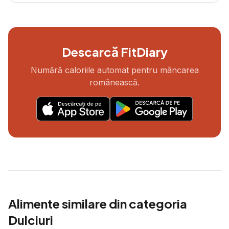
Descarcă FitDiary
Numără caloriile automat pentru mâncarea
românească.
Alimente similare din categoria
Dulciuri