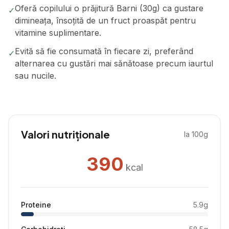
Oferă copilului o prăjitură Barni (30g) ca gustare
✓
dimineața, însoțită de un fruct proaspăt pentru
vitamine suplimentare.
Evită să fie consumată în fiecare zi, preferând
✓
alternarea cu gustări mai sănătoase precum iaurtul
sau nucile.
Valori nutriționale
la 100g
390
kcal
Proteine
5.9
g