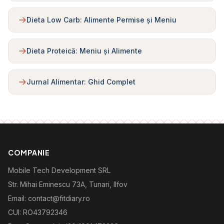
Dieta Low Carb: Alimente Permise și Meniu
Dieta Proteică: Meniu și Alimente
Jurnal Alimentar: Ghid Complet
COMPANIE
Mobile Tech Development SRL
Str. Mihai Eminescu 73A, Tunari, Ilfov
Email: contact@fitdiary.ro
CUI: RO43792346