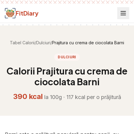
Salt la conținut
FitDiary
Tabel Calorii
/
Dulciuri
/
Prajitura cu crema de ciocolata Barni
DULCIURI
Calorii
Prajitura cu crema de
ciocolata Barni
390
kcal
la 100g ·
117
kcal per
o prăjitură