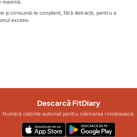
ie maximă.
 și consumă-le conștient, fără distracții, pentru a
sumul excesiv.
Descarcă FitDiary
Numără caloriile automat pentru mâncarea românească.