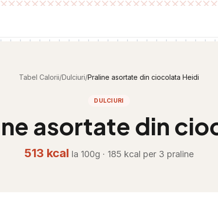
Tabel Calorii
/
Dulciuri
/
Praline asortate din ciocolata Heidi
DULCIURI
ine asortate din cio
513
kcal
la 100g ·
185
kcal per
3 praline