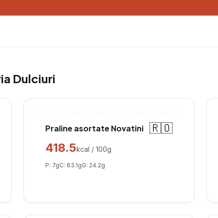
ria
Dulciuri
🇷🇴
Praline asortate Novatini
418.5
kcal / 100g
P:
7
g
C:
63.1
g
G:
24.2
g