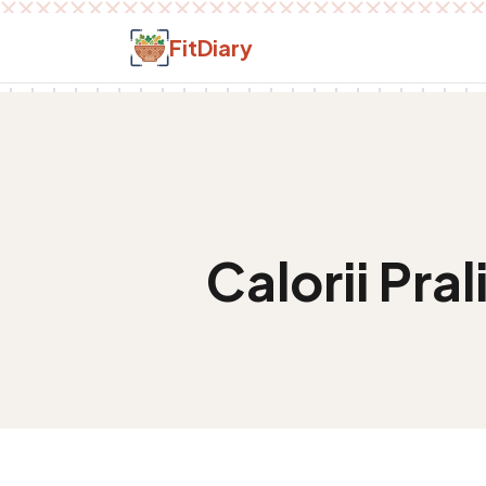
Salt la conținut
FitDiary
Calorii
Pral