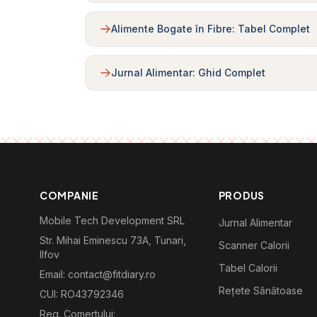
Alimente Bogate în Fibre: Tabel Complet
Jurnal Alimentar: Ghid Complet
COMPANIE
PRODUS
Mobile Tech Development SRL
Jurnal Alimentar
Str. Mihai Eminescu 73A, Tunari,
Scanner Calorii
Ilfov
Tabel Calorii
Email: contact@fitdiary.ro
Rețete Sănătoase
CUI: RO43792346
Reg. Comertului: