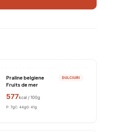
Praline belgiene
DULCIURI
Fruits de mer
577
kcal / 100g
P:
7
g
C:
44
g
G:
41
g