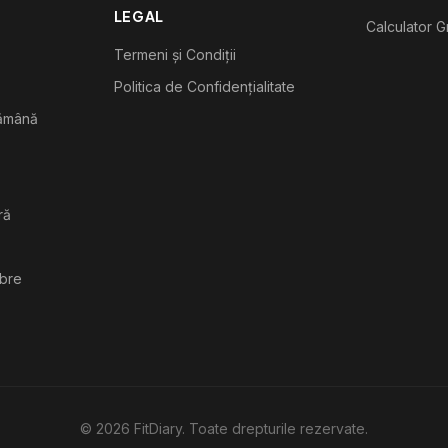
LEGAL
Calculator G
Termeni și Condiții
Politica de Confidențialitate
tămână
ră
ibre
©
2026
FitDiary. Toate drepturile rezervate.