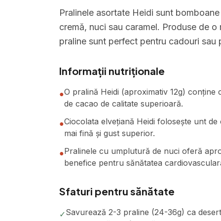
Pralinele asortate Heidi sunt bomboane 
cremă, nuci sau caramel. Produse de o m
praline sunt perfect pentru cadouri sau
Informații nutriționale
O pralină Heidi (aproximativ 12g) conține c
●
de cacao de calitate superioară.
Ciocolata elvețiană Heidi folosește unt de
●
mai fină și gust superior.
Pralinele cu umplutură de nuci oferă apr
●
benefice pentru sănătatea cardiovascular
Sfaturi pentru sănătate
Savurează 2-3 praline (24-36g) ca desert
✓