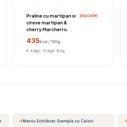
Praline cu martipan si
DULCIURI
cirese martipan &
cherry Marcherro
435
kcal / 100g
P:
4.8
g
C:
70.5
g
G:
15.5
g
e
Meniu Echilibrat: Exemple cu Calorii