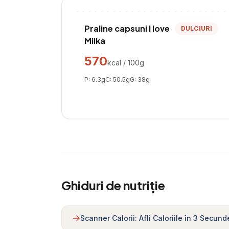
Praline capsuni I love
DULCIURI
Milka
570
kcal / 100g
P:
6.3
g
C:
50.5
g
G:
38
g
Ghiduri de nutriție
Scanner Calorii: Afli Caloriile în 3 Secund