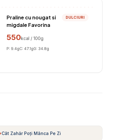
Praline cu nougat si
DULCIURI
migdale Favorina
550
kcal / 100g
P:
9.4
g
C:
47.1
g
G:
34.8
g
Cât Zahăr Poți Mânca Pe Zi