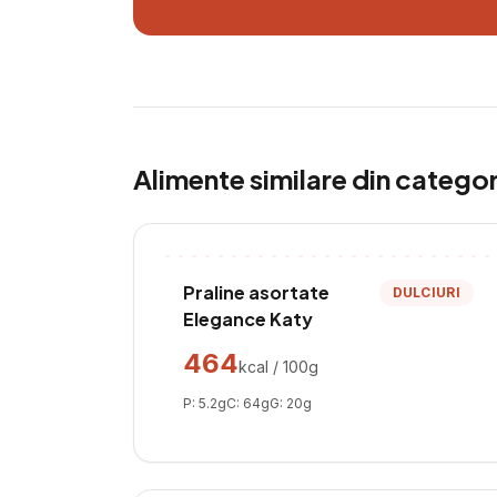
Alimente similare din catego
Praline asortate
DULCIURI
Elegance Katy
464
kcal / 100g
P:
5.2
g
C:
64
g
G:
20
g