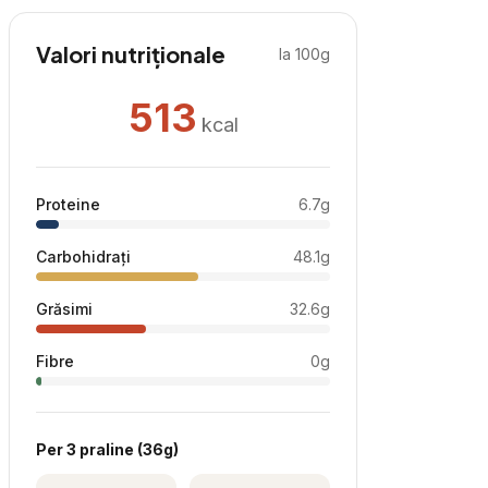
Valori nutriționale
la 100g
513
kcal
Proteine
6.7
g
Carbohidrați
48.1
g
Grăsimi
32.6
g
Fibre
0
g
Per
3 praline
(
36
g)