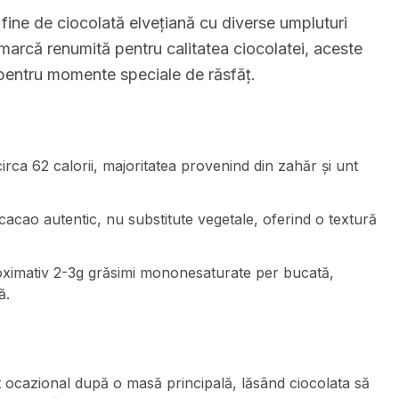
fine de ciocolată elvețiană cu diverse umpluturi
arcă renumită pentru calitatea ciocolatei, aceste
 pentru momente speciale de răsfăț.
irca 62 calorii, majoritatea provenind din zahăr și unt
 cacao autentic, nu substitute vegetale, oferind o textură
oximativ 2-3g grăsimi mononesaturate per bucată,
ă.
 ocazional după o masă principală, lăsând ciocolata să