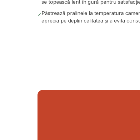
se topească lent în gură pentru satisfacț
Păstrează pralinele la temperatura camerei
✓
aprecia pe deplin calitatea și a evita con