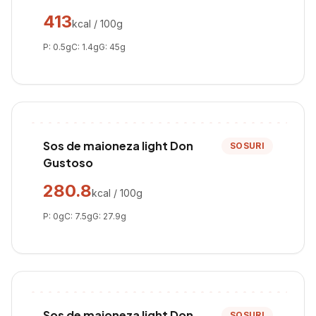
413
kcal / 100g
P:
0.5
g
C:
1.4
g
G:
45
g
Sos de maioneza light Don
SOSURI
Gustoso
280.8
kcal / 100g
P:
0
g
C:
7.5
g
G:
27.9
g
Sos de maioneza light Don
SOSURI