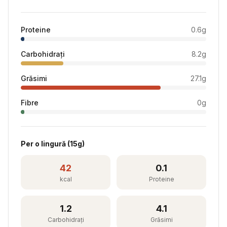
Proteine
0.6
g
Carbohidrați
8.2
g
Grăsimi
27.1
g
Fibre
0
g
Per
o lingură
(
15
g)
42
0.1
kcal
Proteine
1.2
4.1
Carbohidrați
Grăsimi