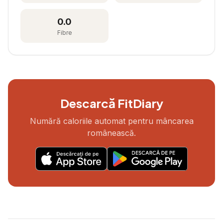
0.0
Fibre
Descarcă FitDiary
Numără caloriile automat pentru mâncarea
românească.