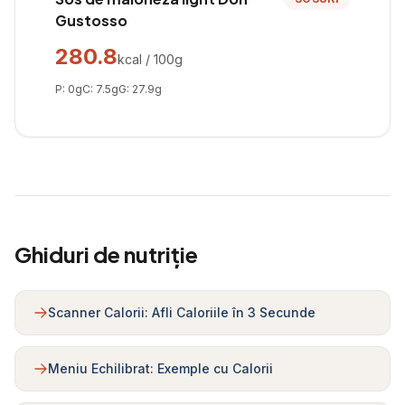
Gustosso
280.8
kcal / 100g
P:
0
g
C:
7.5
g
G:
27.9
g
Ghiduri de nutriție
Scanner Calorii: Afli Caloriile în 3 Secunde
Meniu Echilibrat: Exemple cu Calorii