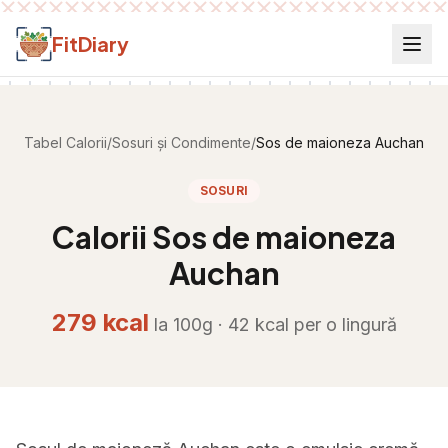
Salt la conținut
FitDiary
Tabel Calorii
/
Sosuri și Condimente
/
Sos de maioneza Auchan
SOSURI
Calorii
Sos de maioneza
Auchan
279
kcal
la 100g ·
42
kcal per
o lingură