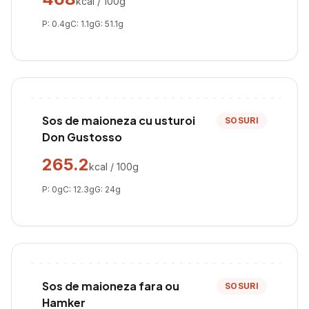
kcal / 100g
P:
0.4
g
C:
1.1
g
G:
51.1
g
Sos de maioneza cu usturoi
SOSURI
Don Gustosso
265.2
kcal / 100g
P:
0
g
C:
12.3
g
G:
24
g
Sos de maioneza fara ou
SOSURI
Hamker