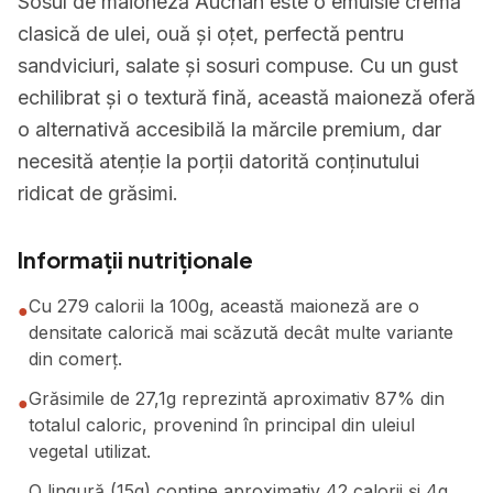
Sosul de maioneză Auchan este o emulsie cremă
clasică de ulei, ouă și oțet, perfectă pentru
sandviciuri, salate și sosuri compuse. Cu un gust
echilibrat și o textură fină, această maioneză oferă
o alternativă accesibilă la mărcile premium, dar
necesită atenție la porții datorită conținutului
ridicat de grăsimi.
Informații nutriționale
Cu 279 calorii la 100g, această maioneză are o
●
densitate calorică mai scăzută decât multe variante
din comerț.
Grăsimile de 27,1g reprezintă aproximativ 87% din
●
totalul caloric, provenind în principal din uleiul
vegetal utilizat.
O lingură (15g) conține aproximativ 42 calorii și 4g