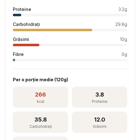
Proteine
3.2
g
Carbohidrați
29.8
g
Grăsimi
10
g
Fibre
0
g
Per
o porție medie
(
120
g)
266
3.8
kcal
Proteine
35.8
12.0
Carbohidrați
Grăsimi