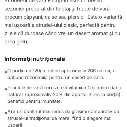
Strudel-ul de vară Fricopan este un desert
sezonier preparat din foietaj și fructe de vară
precum căpșuni, caise sau piersici. Este o variantă
mai ușoară a strudel-ului clasic, perfectă pentru
zilele călduroase când vrei un desert aromat și nu
prea greu.
Informații nutriționale
O porție de 120g conține aproximativ 266 calorii, o
●
opțiune rezonabilă pentru un desert de vară.
Fructele de vară furnizează vitamina C și antioxidanți
●
naturali (aproximativ 20% din aportul zilnic la porție),
benefici pentru imunitate.
Are un conținut mai redus de grăsimi comparativ cu
●
strudel-ul tradițional de mere, fiind o alegere mai
ușoară.