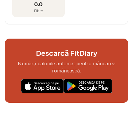
0.0
Fibre
Descarcă FitDiary
Numără caloriile automat pentru mâncarea
românească.