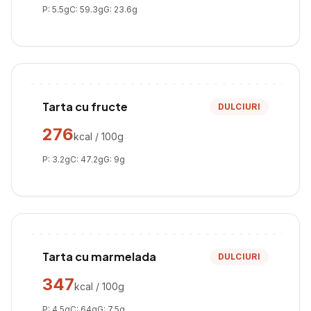
P:
5.5
g
C:
59.3
g
G:
23.6
g
Tarta cu fructe
DULCIURI
276
kcal / 100g
P:
3.2
g
C:
47.2
g
G:
9
g
Tarta cu marmelada
DULCIURI
347
kcal / 100g
P:
4.5
g
C:
64
g
G:
7.5
g