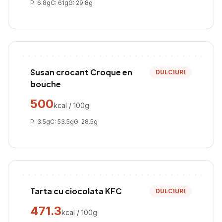
P:
6.8
g
C:
61
g
G:
29.8
g
Susan crocant Croque en
DULCIURI
bouche
500
kcal / 100g
P:
3.5
g
C:
53.5
g
G:
28.5
g
Tarta cu ciocolata KFC
DULCIURI
471.3
kcal / 100g