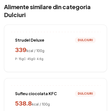
Alimente similare din categoria
Dulciuri
Strudel Deluxe
DULCIURI
339
kcal / 100g
P:
15
g
C:
45
g
G:
4.6
g
Sufleu ciocolata KFC
DULCIURI
538.8
kcal / 100g