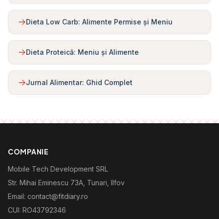
Dieta Low Carb: Alimente Permise și Meniu
Dieta Proteică: Meniu și Alimente
Jurnal Alimentar: Ghid Complet
COMPANIE
Mobile Tech Development SRL
Str. Mihai Eminescu 73A, Tunari, Ilfov
Email: contact@fitdiary.ro
CUI: RO43792346