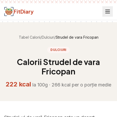
Salt la conținut
FitDiary
Tabel Calorii
/
Dulciuri
/
Strudel de vara Fricopan
DULCIURI
Calorii
Strudel de vara
Fricopan
222
kcal
la 100g ·
266
kcal per
o porție medie