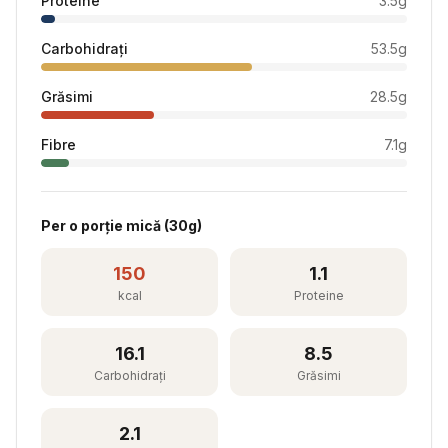
Proteine
3.5
g
Carbohidrați
53.5
g
Grăsimi
28.5
g
Fibre
7.1
g
Per
o porție mică
(
30
g)
150
1.1
kcal
Proteine
16.1
8.5
Carbohidrați
Grăsimi
2.1