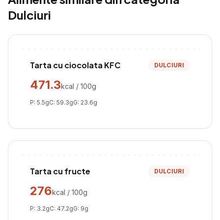
Dulciuri
Tarta cu ciocolata KFC
DULCIURI
471.3
kcal / 100g
P:
5.5
g
C:
59.3
g
G:
23.6
g
Tarta cu fructe
DULCIURI
276
kcal / 100g
P:
3.2
g
C:
47.2
g
G:
9
g