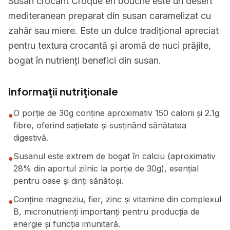
Susan crocant Croque en bouche este un desert
mediteranean preparat din susan caramelizat cu
zahăr sau miere. Este un dulce tradițional apreciat
pentru textura crocantă și aromă de nuci prăjite,
bogat în nutrienți benefici din susan.
Informații nutriționale
O porție de 30g conține aproximativ 150 calorii și 2.1g
●
fibre, oferind sațietate și susținând sănătatea
digestivă.
Susanul este extrem de bogat în calciu (aproximativ
●
28% din aportul zilnic la porție de 30g), esențial
pentru oase și dinți sănătoși.
Conține magneziu, fier, zinc și vitamine din complexul
●
B, micronutrienți importanți pentru producția de
energie și funcția imunitară.