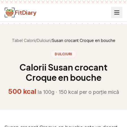
Salt la conținut
FitDiary
Tabel Calorii
/
Dulciuri
/
Susan crocant Croque en bouche
DULCIURI
Calorii
Susan crocant
Croque en bouche
500
kcal
la 100g ·
150
kcal per
o porție mică