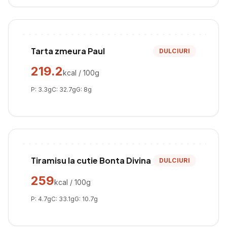
Tarta zmeura Paul
DULCIURI
219.2
kcal / 100g
P:
3.3
g
C:
32.7
g
G:
8
g
Tiramisu la cutie Bonta Divina
DULCIURI
259
kcal / 100g
P:
4.7
g
C:
33.1
g
G:
10.7
g