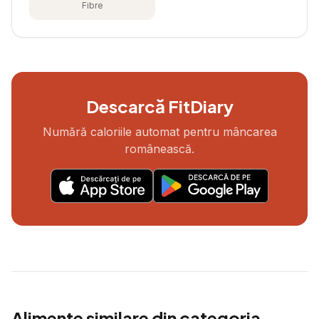
Fibre
Descarcă FitDiary
Numără caloriile automat pentru mâncarea
românească.
Alimente similare din categoria