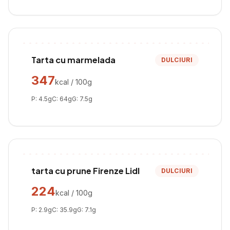
Tarta cu marmelada
DULCIURI
347
kcal / 100g
P:
4.5
g
C:
64
g
G:
7.5
g
tarta cu prune Firenze Lidl
DULCIURI
224
kcal / 100g
P:
2.9
g
C:
35.9
g
G:
7.1
g