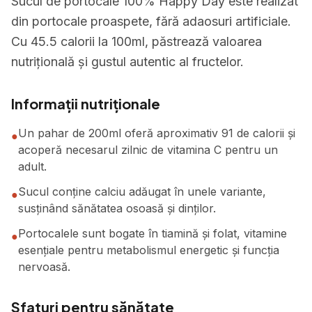
Sucul de portocale 100% Happy Day este realizat
din portocale proaspete, fără adaosuri artificiale.
Cu 45.5 calorii la 100ml, păstrează valoarea
nutrițională și gustul autentic al fructelor.
Informații nutriționale
Un pahar de 200ml oferă aproximativ 91 de calorii și
●
acoperă necesarul zilnic de vitamina C pentru un
adult.
Sucul conține calciu adăugat în unele variante,
●
susținând sănătatea osoasă și dinților.
Portocalele sunt bogate în tiamină și folat, vitamine
●
esențiale pentru metabolismul energetic și funcția
nervoasă.
Sfaturi pentru sănătate