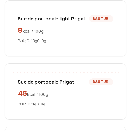
Suc de portocale light Prigat
BAUTURI
8
kcal / 100g
P:
0
g
C:
13
g
G:
0
g
Suc de portocale Prigat
BAUTURI
45
kcal / 100g
P:
0
g
C:
11
g
G:
0
g