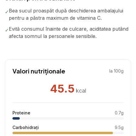
Bea sucul proaspăt după deschiderea ambalajului
✓
pentru a păstra maximum de vitamina C.
Evită consumul înainte de culcare, aciditatea putând
✓
afecta somnul la persoanele sensibile.
Valori nutriționale
la 100g
45.5
kcal
Proteine
0.7
g
Carbohidrați
9.5
g