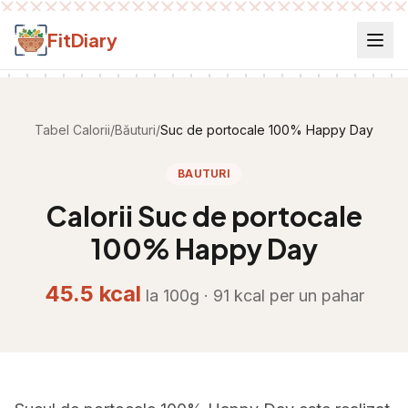
Salt la conținut
FitDiary
Tabel Calorii
/
Băuturi
/
Suc de portocale 100% Happy Day
BAUTURI
Calorii
Suc de portocale
100% Happy Day
45.5
kcal
la 100g ·
91
kcal per
un pahar