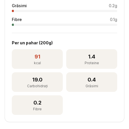
Grăsimi
0.2
g
Fibre
0.1
g
Per
un pahar
(
200
g)
91
1.4
kcal
Proteine
19.0
0.4
Carbohidrați
Grăsimi
0.2
Fibre