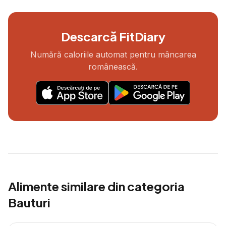
Descarcă FitDiary
Numără caloriile automat pentru mâncarea
românească.
Alimente similare din categoria
Bauturi