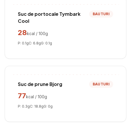
Suc de portocale Tymbark
BAUTURI
Cool
28
kcal / 100g
P:
0.1
g
C:
6.8
g
G:
0.1
g
Suc de prune Bjorg
BAUTURI
77
kcal / 100g
P:
0.3
g
C:
18.8
g
G:
0
g