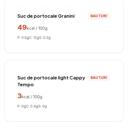
Suc de portocale Granini
BAUTURI
49
kcal / 100g
P:
0.5
g
C:
12
g
G:
0.2
g
Suc de portocale light Cappy
BAUTURI
Tempo
3
kcal / 100g
P:
0
g
C:
0.4
g
G:
0
g