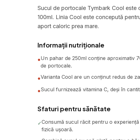
Sucul de portocale Tymbark Cool este o 
100ml. Linia Cool este concepută pentru
aport caloric prea mare.
Informații nutriționale
Un pahar de 250ml conține aproximativ 70 
●
de portocale.
Varianta Cool are un conținut redus de zah
●
Sucul furnizează vitamina C, deși în cant
●
Sfaturi pentru sănătate
Consumă sucul răcit pentru o experiență o
✓
fizică ușoară.