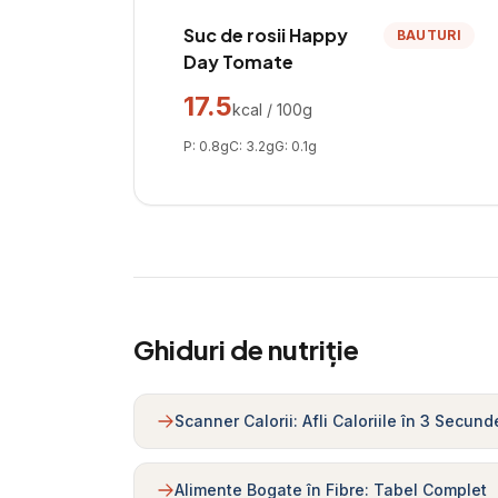
Suc de rosii Happy
BAUTURI
Day Tomate
17.5
kcal / 100g
P:
0.8
g
C:
3.2
g
G:
0.1
g
Ghiduri de nutriție
Scanner Calorii: Afli Caloriile în 3 Secund
Alimente Bogate în Fibre: Tabel Complet