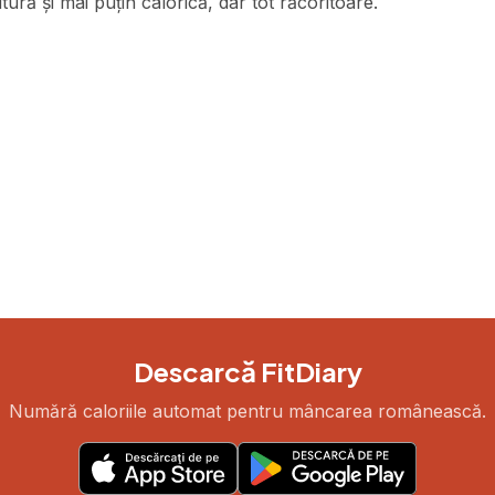
ră și mai puțin calorică, dar tot răcoritoare.
Descarcă FitDiary
Numără caloriile automat pentru mâncarea românească.