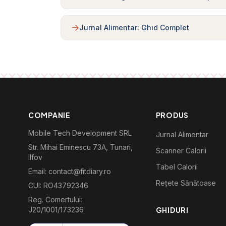
Jurnal Alimentar: Ghid Complet
COMPANIE
PRODUS
Mobile Tech Development SRL
Jurnal Alimentar
Str. Mihai Eminescu 73A, Tunari,
Scanner Calorii
Ilfov
Tabel Calorii
Email: contact@fitdiary.ro
Rețete Sănătoase
CUI: RO43792346
Reg. Comertului:
J20/1001/173236
GHIDURI