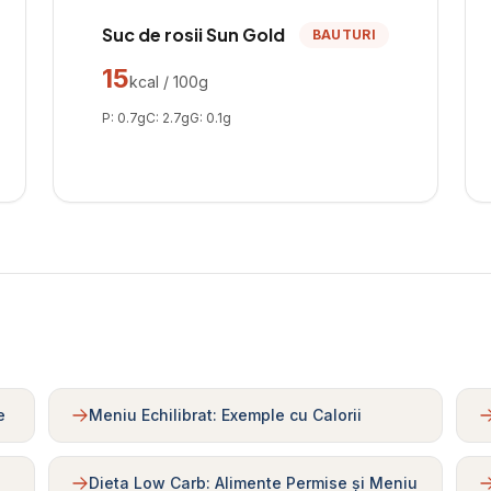
Suc de rosii Sun Gold
BAUTURI
15
kcal / 100g
P:
0.7
g
C:
2.7
g
G:
0.1
g
e
Meniu Echilibrat: Exemple cu Calorii
Dieta Low Carb: Alimente Permise și Meniu