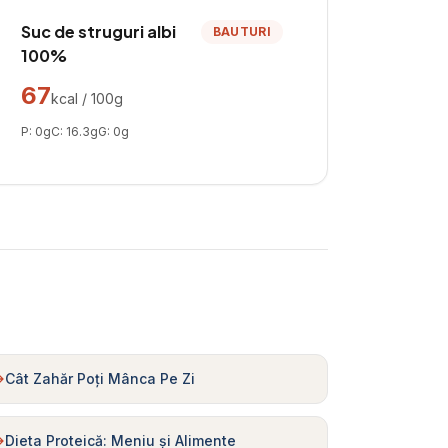
Suc de struguri albi
BAUTURI
100%
67
kcal / 100g
P:
0
g
C:
16.3
g
G:
0
g
Cât Zahăr Poți Mânca Pe Zi
Dieta Proteică: Meniu și Alimente