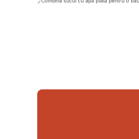
Combină sucul cu apă plată pentru o băutu
✓