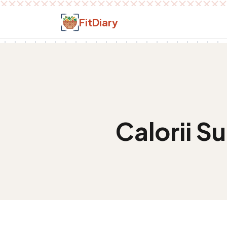
Salt la conținut
FitDiary
Calorii
Su