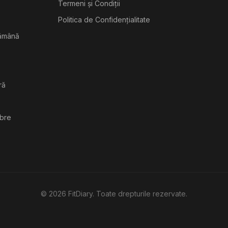
Termeni și Condiții
Politica de Confidențialitate
tămână
ră
ibre
©
2026
FitDiary. Toate drepturile rezervate.