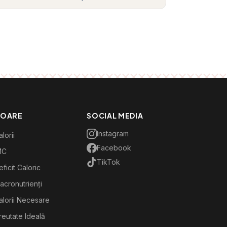
TOARE
SOCIAL MEDIA
Instagram
lorii
Facebook
MC
TikTok
ficit Caloric
acronutrienți
alorii Necesare
reutate Ideală