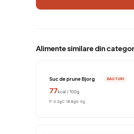
Alimente similare din catego
Suc de prune Bjorg
BAUTURI
77
kcal / 100g
P:
0.3
g
C:
18.8
g
G:
0
g