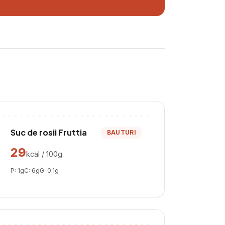
Suc de rosii Fruttia
BAUTURI
29
kcal / 100g
P:
1
g
C:
6
g
G:
0.1
g