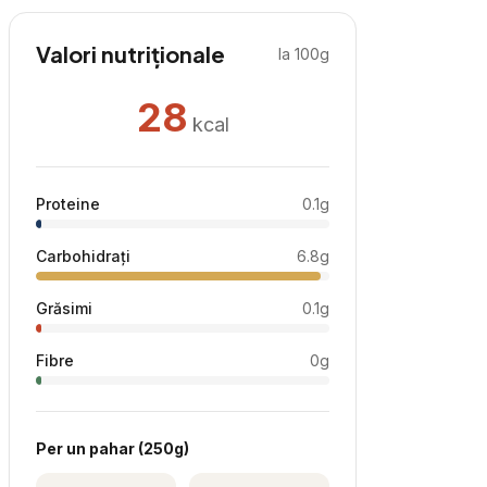
Valori nutriționale
la 100g
28
kcal
Proteine
0.1
g
Carbohidrați
6.8
g
Grăsimi
0.1
g
Fibre
0
g
Per
un pahar
(
250
g)