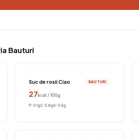
ria
Bauturi
Suc de rosii Ciao
BAUTURI
27
kcal / 100g
P:
0.1
g
C:
5.8
g
G:
0.5
g