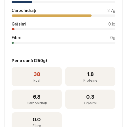
Carbohidrați
2.7
g
Grăsimi
0.1
g
Fibre
0
g
Per
o cană
(
250
g)
38
1.8
kcal
Proteine
6.8
0.3
Carbohidrați
Grăsimi
0.0
Fibre