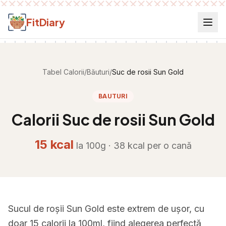
Salt la conținut
FitDiary
Tabel Calorii
/
Băuturi
/
Suc de rosii Sun Gold
BAUTURI
Calorii
Suc de rosii Sun Gold
15
kcal
la 100g ·
38
kcal per
o cană
Sucul de roșii Sun Gold este extrem de ușor, cu
doar 15 calorii la 100ml, fiind alegerea perfectă