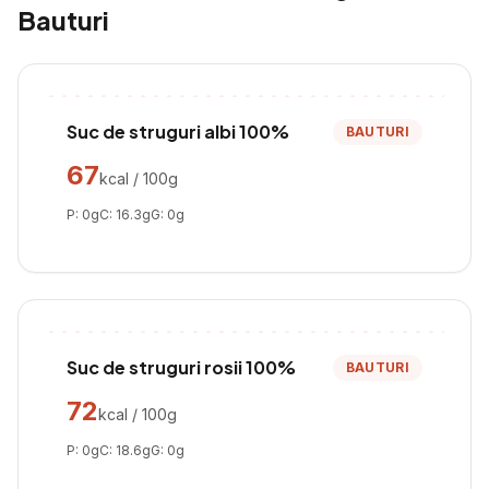
Bauturi
Suc de struguri albi 100%
BAUTURI
67
kcal / 100g
P:
0
g
C:
16.3
g
G:
0
g
Suc de struguri rosii 100%
BAUTURI
72
kcal / 100g
P:
0
g
C:
18.6
g
G:
0
g