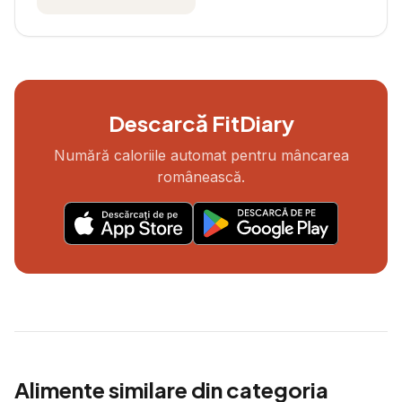
Descarcă FitDiary
Numără caloriile automat pentru mâncarea
românească.
Alimente similare din categoria