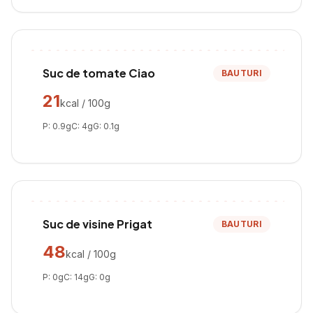
Suc de tomate Ciao
BAUTURI
21
kcal / 100g
P:
0.9
g
C:
4
g
G:
0.1
g
Suc de visine Prigat
BAUTURI
48
kcal / 100g
P:
0
g
C:
14
g
G:
0
g