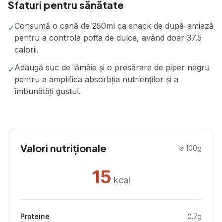
Sfaturi pentru sănătate
Consumă o cană de 250ml ca snack de după-amiază
✓
pentru a controla pofta de dulce, având doar 37.5
calorii.
Adaugă suc de lămâie și o presărare de piper negru
✓
pentru a amplifica absorbția nutrienților și a
îmbunătăți gustul.
Valori nutriționale
la 100g
15
kcal
Proteine
0.7
g