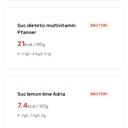
Suc dietetic multivitamin
BAUTURI
Pfanner
21
kcal / 100g
P:
0.1
g
C:
4.6
g
G:
0.1
g
Suc lemon lime Adria
BAUTURI
7.4
kcal / 100g
P:
0
g
C:
1.7
g
G:
0
g