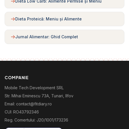
Dieta Low Carb: Alimente Permise și Meniu
Dieta Proteică: Meniu și Alimente
Jurnal Alimentar: Ghid Complet
COMPANIE
Mobile Tech Development SRL
Str. Mihai Eminescu 73A, Tunari, Ilfov
Email: contact@fitdiary.ro
CUI: RO43792346
Reg. Comertului: J20/1001/173236