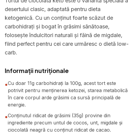
Tortul de ciocolată keto este o variantă specială a
desertului clasic, adaptată pentru dieta
ketogenică. Cu un conținut foarte scăzut de
carbohidrați și bogat în grăsimi sănătoase,
folosește îndulcitori naturali și făină de migdale,
fiind perfect pentru cei care urmăresc o dietă low-
carb.
Informații nutriționale
Cu doar 11g carbohidrați la 100g, acest tort este
●
potrivit pentru menținerea ketozei, starea metabolică
în care corpul arde grăsimi ca sursă principală de
energie.
Conținutul ridicat de grăsimi (35g) provine din
●
ingrediente precum untul de cocos, unt, migdale și
ciocolată neagră cu conținut ridicat de cacao.