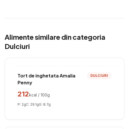
Alimente similare din categoria
Dulciuri
Tort de inghetata Amalia
DULCIURI
Penny
212
kcal / 100g
P:
2
g
C:
29.1
g
G:
8.7
g