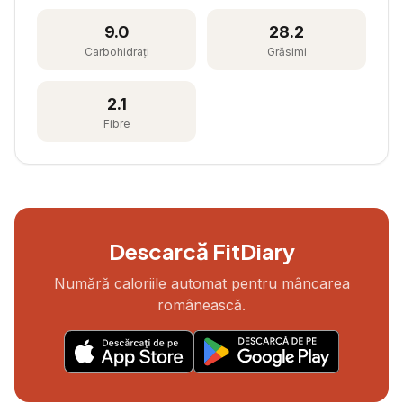
9.0
28.2
Carbohidrați
Grăsimi
2.1
Fibre
Descarcă FitDiary
Numără caloriile automat pentru mâncarea
românească.