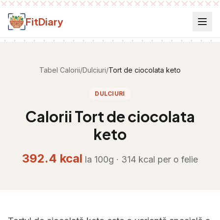
Salt la conținut
FitDiary
Tabel Calorii
/
Dulciuri
/
Tort de ciocolata keto
DULCIURI
Calorii
Tort de ciocolata
keto
392.4
kcal
la 100g ·
314
kcal per
o felie