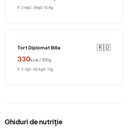
P:
2.9
g
C:
28
g
G:
10.8
g
🇷🇴
Tort Diplomat Billa
330
kcal / 100g
P:
2.7
g
C:
39.4
g
G:
17
g
Ghiduri de nutriție