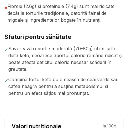
Fibrele (2.6g) și proteinele (7.4g) sunt mai ridicate
●
decât la torturile tradiționale, datorită fainei de
migdale și ingredientelor bogate în nutrienți.
Sfaturi pentru sănătate
Savurează o porție moderată (70-80g) chiar și în
✓
dieta keto, deoarece aportul caloric rămâne ridicat și
poate afecta deficitul caloric necesar scăderii în
greutate.
Combină tortul keto cu o ceașcă de ceai verde sau
✓
cafea neagră pentru a susține metabolismul și
pentru un efect sățios mai pronunțat.
Valori nutriționale
la 100g