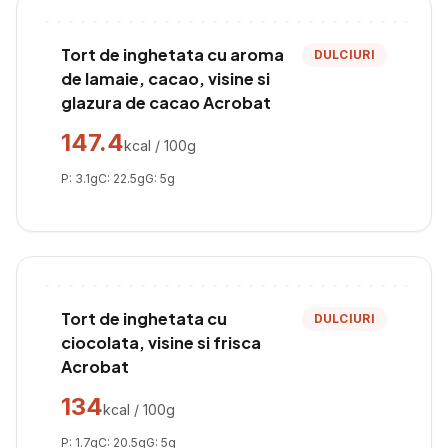
Tort de inghetata cu aroma
DULCIURI
de lamaie, cacao, visine si
glazura de cacao Acrobat
147.4
kcal / 100g
P:
3.1
g
C:
22.5
g
G:
5
g
Tort de inghetata cu
DULCIURI
ciocolata, visine si frisca
Acrobat
134
kcal / 100g
P:
1.7
g
C:
20.5
g
G:
5
g