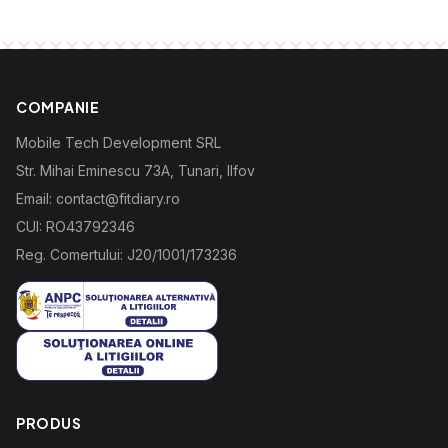
COMPANIE
Mobile Tech Development SRL
Str. Mihai Eminescu 73A, Tunari, Ilfov
Email: contact@fitdiary.ro
CUI: RO43792346
Reg. Comertului: J20/1001/173236
PRODUS