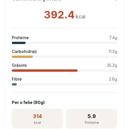
392.4
kcal
Proteine
7.4
g
Carbohidrați
11.2
g
Grăsimi
35.2
g
Fibre
2.6
g
Per
o felie
(
80
g)
314
5.9
kcal
Proteine