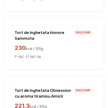
Tort de inghetata Honore
DULCIURI
Sammota
230
kcal / 100g
P:
4
g
C:
31.3
g
G:
9
g
Tort de inghetata Obsession
DULCIURI
cu aroma tiramisu Amicii
221.3
kcal / 100g