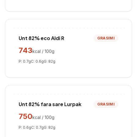
Unt 82% eco Aldi R
GRASIMI
743
kcal / 100g
P:
0.7
g
C:
0.6
g
G:
82
g
Unt 82% fara sare Lurpak
GRASIMI
750
kcal / 100g
P:
0.6
g
C:
0.7
g
G:
82
g