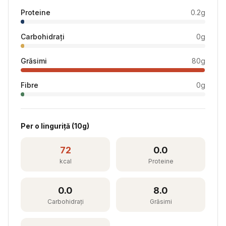
Proteine
0.2
g
Carbohidrați
0
g
Grăsimi
80
g
Fibre
0
g
Per
o linguriță
(
10
g)
72
0.0
kcal
Proteine
0.0
8.0
Carbohidrați
Grăsimi