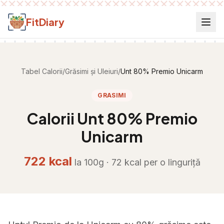
Salt la conținut
FitDiary
Tabel Calorii
/
Grăsimi și Uleiuri
/
Unt 80% Premio Unicarm
GRASIMI
Calorii
Unt 80% Premio
Unicarm
722
kcal
la 100g ·
72
kcal per
o linguriță