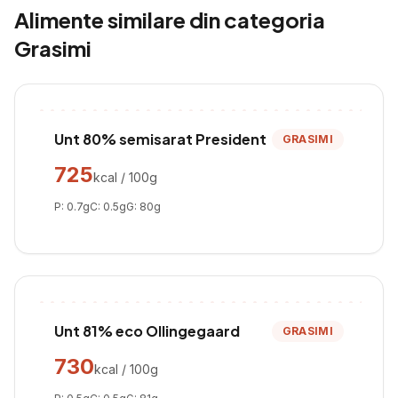
Alimente similare din categoria
Grasimi
Unt 80% semisarat President
GRASIMI
725
kcal / 100g
P:
0.7
g
C:
0.5
g
G:
80
g
Unt 81% eco Ollingegaard
GRASIMI
730
kcal / 100g