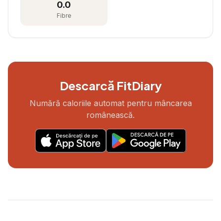
0.0
Fibre
Descarcă FitDiary
Numără caloriile automat pentru mâncarea
românească.