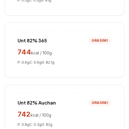
P:
0.5
g
C:
0.5
g
G:
81
g
Unt 82% 365
GRASIMI
744
kcal / 100g
P:
0.6
g
C:
0.6
g
G:
82.1
g
Unt 82% Auchan
GRASIMI
742
kcal / 100g
P:
0.8
g
C:
0.3
g
G:
82
g