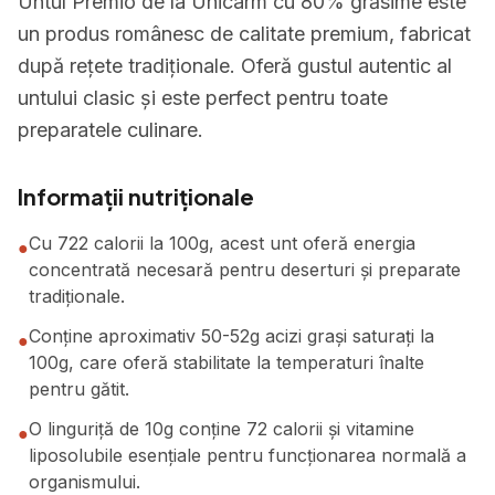
Untul Premio de la Unicarm cu 80% grăsime este
un produs românesc de calitate premium, fabricat
după rețete tradiționale. Oferă gustul autentic al
untului clasic și este perfect pentru toate
preparatele culinare.
Informații nutriționale
Cu 722 calorii la 100g, acest unt oferă energia
●
concentrată necesară pentru deserturi și preparate
tradiționale.
Conține aproximativ 50-52g acizi grași saturați la
●
100g, care oferă stabilitate la temperaturi înalte
pentru gătit.
O linguriță de 10g conține 72 calorii și vitamine
●
liposolubile esențiale pentru funcționarea normală a
organismului.