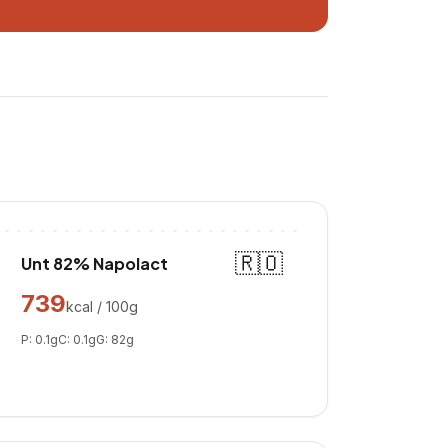
🇷🇴
Unt 82% Napolact
739
kcal / 100g
P:
0.1
g
C:
0.1
g
G:
82
g