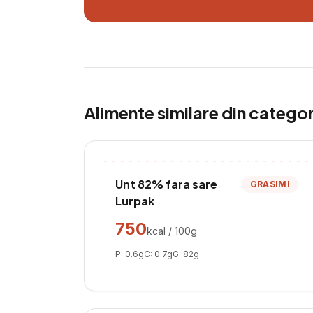
Alimente similare din catego
Unt 82% fara sare
GRASIMI
Lurpak
750
kcal / 100g
P:
0.6
g
C:
0.7
g
G:
82
g