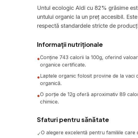
Untul ecologic Aldi cu 82% grăsime este
untului organic la un preț accesibil. Est
respectă standardele stricte de producți
Informații nutriționale
Conține 743 calorii la 100g, oferind valoa
●
organice certificate.
Laptele organic folosit provine de la vaci 
●
organică.
O porție de 12g oferă aproximativ 89 calori
●
chimice.
Sfaturi pentru sănătate
O alegere excelentă pentru familiile care
✓