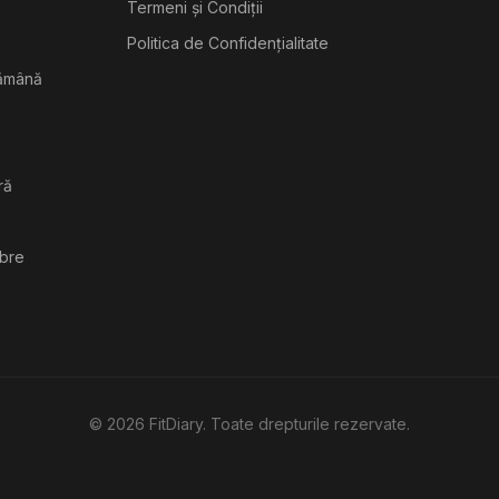
Termeni și Condiții
Politica de Confidențialitate
tămână
ră
ibre
©
2026
FitDiary. Toate drepturile rezervate.