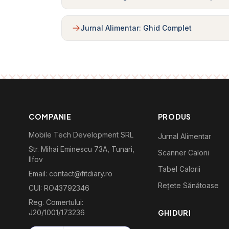
Jurnal Alimentar: Ghid Complet
COMPANIE
PRODUS
Mobile Tech Development SRL
Jurnal Alimentar
Str. Mihai Eminescu 73A, Tunari,
Scanner Calorii
Ilfov
Tabel Calorii
Email: contact@fitdiary.ro
Rețete Sănătoase
CUI: RO43792346
Reg. Comertului:
J20/1001/173236
GHIDURI