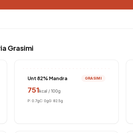
ria
Grasimi
Unt 82% Mandra
GRASIMI
751
kcal / 100g
P:
0.7
g
C:
0
g
G:
82.5
g