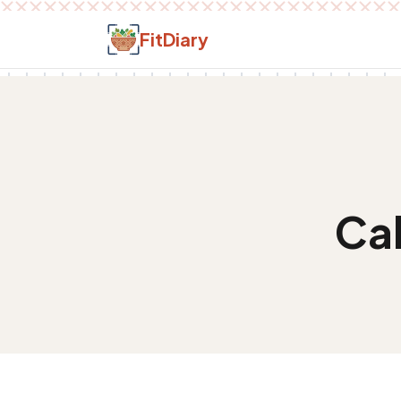
Salt la conținut
FitDiary
Cal