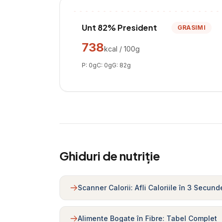
Unt 82% President
GRASIMI
738
kcal / 100g
P:
0
g
C:
0
g
G:
82
g
Ghiduri de nutriție
Scanner Calorii: Afli Caloriile în 3 Secund
Alimente Bogate în Fibre: Tabel Complet