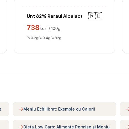
🇷🇴
Unt 82% Raraul Albalact
738
kcal / 100g
P:
0.2
g
C:
0.4
g
G:
82
g
e
Meniu Echilibrat: Exemple cu Calorii
Dieta Low Carb: Alimente Permise și Meniu