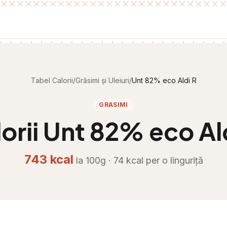
Tabel Calorii
/
Grăsimi și Uleiuri
/
Unt 82% eco Aldi R
GRASIMI
orii
Unt 82% eco Al
743
kcal
la 100g ·
74
kcal per
o linguriță