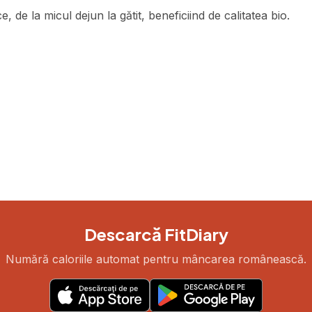
, de la micul dejun la gătit, beneficiind de calitatea bio.
Descarcă FitDiary
Numără caloriile automat pentru mâncarea românească.