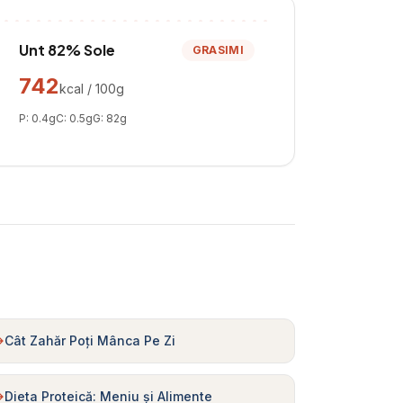
Unt 82% Sole
GRASIMI
742
kcal / 100g
P:
0.4
g
C:
0.5
g
G:
82
g
Cât Zahăr Poți Mânca Pe Zi
Dieta Proteică: Meniu și Alimente