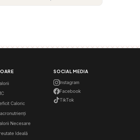
TOARE
SOCIAL MEDIA
Instagram
lorii
Facebook
MC
TikTok
ficit Caloric
acronutrienți
alorii Necesare
reutate Ideală