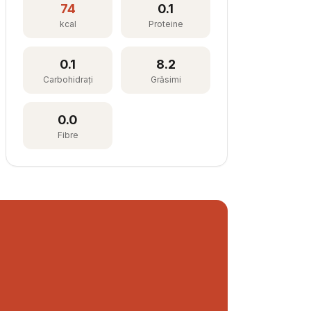
74
0.1
kcal
Proteine
0.1
8.2
Carbohidrați
Grăsimi
0.0
Fibre