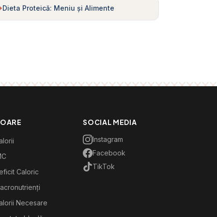
Dieta Proteică: Meniu și Alimente
TOARE
SOCIAL MEDIA
Instagram
lorii
Facebook
MC
TikTok
ficit Caloric
acronutrienți
alorii Necesare