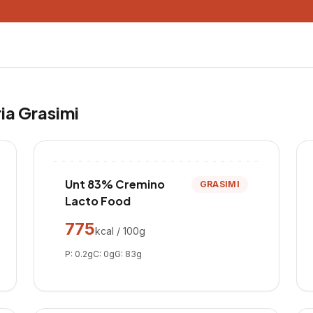
ria
Grasimi
Unt 83% Cremino
GRASIMI
Lacto Food
775
kcal / 100g
P:
0.2
g
C:
0
g
G:
83
g