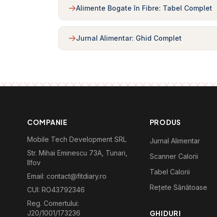
Alimente Bogate în Fibre: Tabel Complet
Jurnal Alimentar: Ghid Complet
COMPANIE
PRODUS
Mobile Tech Development SRL
Jurnal Alimentar
Str. Mihai Eminescu 73A, Tunari,
Scanner Calorii
Ilfov
Tabel Calorii
Email: contact@fitdiary.ro
Rețete Sănătoase
CUI: RO43792346
Reg. Comertului:
J20/1001/173236
GHIDURI