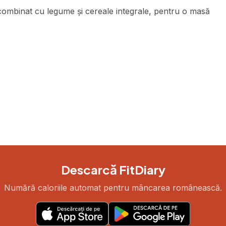
 combinat cu legume și cereale integrale, pentru o masă
Descarcă FitDiary
Numără caloriile automat pentru mâncarea românească.