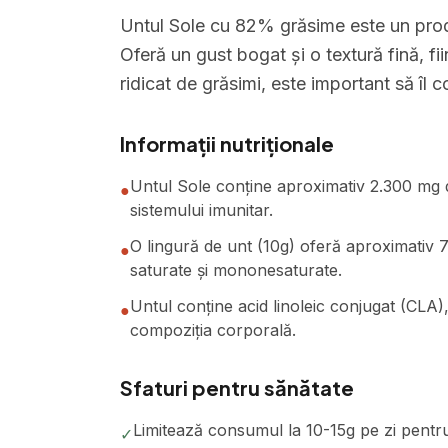
Untul Sole cu 82% grăsime este un produ
Oferă un gust bogat și o textură fină, f
ridicat de grăsimi, este important să îl
Informații nutriționale
Untul Sole conține aproximativ 2.300 mg de
●
sistemului imunitar.
O lingură de unt (10g) oferă aproximativ 74
●
saturate și mononesaturate.
Untul conține acid linoleic conjugat (CLA)
●
compoziția corporală.
Sfaturi pentru sănătate
Limitează consumul la 10-15g pe zi pentru
✓