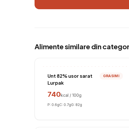
Alimente similare din catego
Unt 82% usor sarat
GRASIMI
Lurpak
740
kcal / 100g
P:
0.6
g
C:
0.7
g
G:
82
g