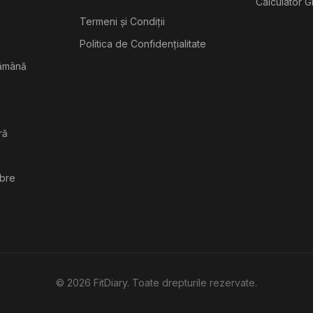
Calculator G
Termeni și Condiții
Politica de Confidențialitate
tămână
ră
ibre
©
2026
FitDiary. Toate drepturile rezervate.