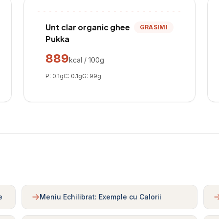
Unt clar organic ghee
GRASIMI
Pukka
889
kcal / 100g
P:
0.1
g
C:
0.1
g
G:
99
g
e
Meniu Echilibrat: Exemple cu Calorii