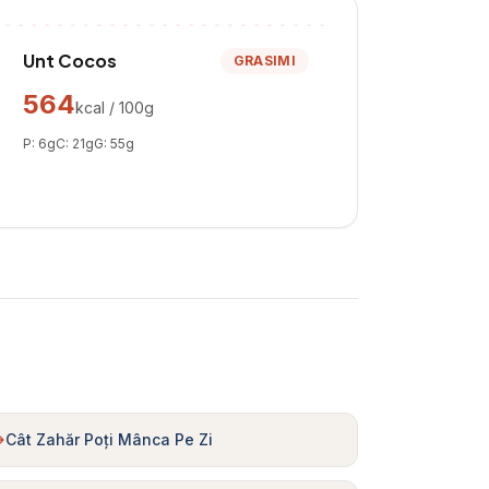
Unt Cocos
GRASIMI
564
kcal / 100g
P:
6
g
C:
21
g
G:
55
g
Cât Zahăr Poți Mânca Pe Zi