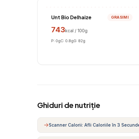
Unt Bio Delhaize
GRASIMI
743
kcal / 100g
P:
0
g
C:
0.8
g
G:
82
g
Ghiduri de nutriție
Scanner Calorii: Afli Caloriile în 3 Secund