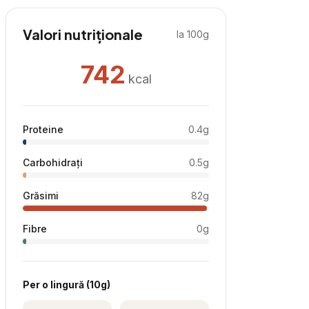
Valori nutriționale
la 100g
742
kcal
Proteine
0.4
g
Carbohidrați
0.5
g
Grăsimi
82
g
Fibre
0
g
Per
o lingură
(
10
g)