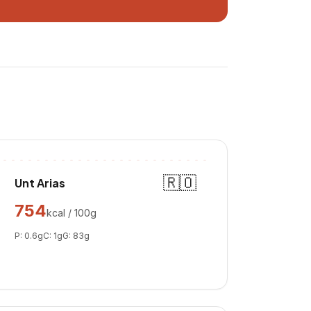
🇷🇴
Unt Arias
754
kcal / 100g
P:
0.6
g
C:
1
g
G:
83
g