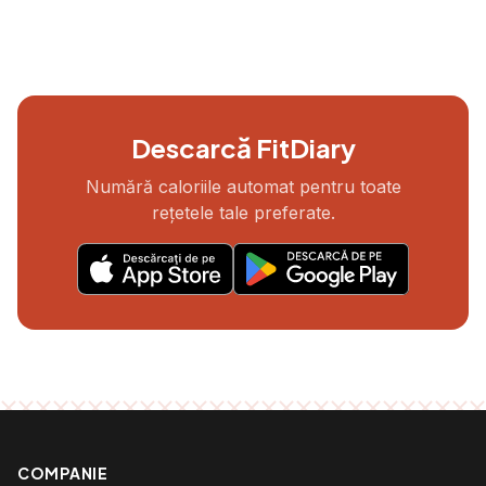
Descarcă FitDiary
Numără caloriile automat pentru toate
rețetele tale preferate.
COMPANIE