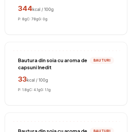
344
kcal / 100g
P:
8
g
C:
78
g
G:
0
g
Bautura din soia cu aroma de
BAUTURI
capsuni Inedit
33
kcal / 100g
P:
1.8
g
C:
4.1
g
G:
1.1
g
Bautura din soia cu aroma de
BAUTURI