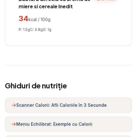
miere si cereale Inedit
34
kcal / 100g
P:
1.5
g
C:
4.8
g
G:
1
g
Ghiduri de nutriție
Scanner Calorii: Afli Caloriile în 3 Secunde
Meniu Echilibrat: Exemple cu Calorii