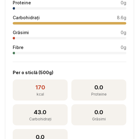
Proteine
0
g
Carbohidrați
8.6
g
Grăsimi
0
g
Fibre
0
g
Per
o sticlă
(
500
g)
170
0.0
kcal
Proteine
43.0
0.0
Carbohidrați
Grăsimi
0.0