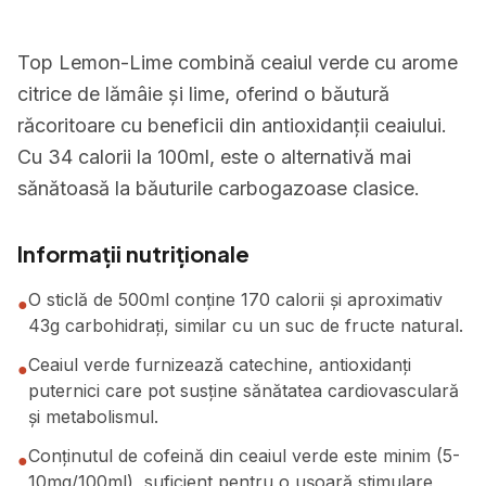
Top Lemon-Lime combină ceaiul verde cu arome
citrice de lămâie și lime, oferind o băutură
răcoritoare cu beneficii din antioxidanții ceaiului.
Cu 34 calorii la 100ml, este o alternativă mai
sănătoasă la băuturile carbogazoase clasice.
Informații nutriționale
O sticlă de 500ml conține 170 calorii și aproximativ
●
43g carbohidrați, similar cu un suc de fructe natural.
Ceaiul verde furnizează catechine, antioxidanți
●
puternici care pot susține sănătatea cardiovasculară
și metabolismul.
Conținutul de cofeină din ceaiul verde este minim (5-
●
10mg/100ml), suficient pentru o ușoară stimulare