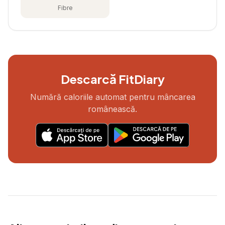
Fibre
Descarcă FitDiary
Numără caloriile automat pentru mâncarea
românească.