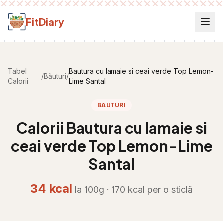
Salt la conținut
FitDiary
Tabel
Bautura cu lamaie si ceai verde Top Lemon-
/
Băuturi
/
Calorii
Lime Santal
BAUTURI
Calorii
Bautura cu lamaie si
ceai verde Top Lemon-Lime
Santal
34
kcal
la 100g ·
170
kcal per
o sticlă