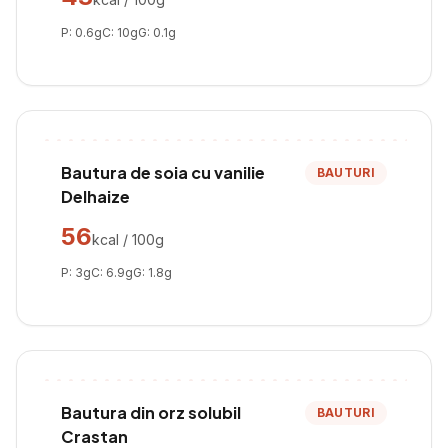
P:
0.6
g
C:
10
g
G:
0.1
g
Bautura de soia cu vanilie
BAUTURI
Delhaize
56
kcal / 100g
P:
3
g
C:
6.9
g
G:
1.8
g
Bautura din orz solubil
BAUTURI
Crastan