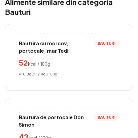
Alimente similare din categoria
Bauturi
Bautura cu morcov,
BAUTURI
portocale, mar Tedi
52
kcal / 100g
P:
0.3
g
C:
12.4
g
G:
0.1
g
Bautura de portocale Don
BAUTURI
Simon
43
kcal / 100g