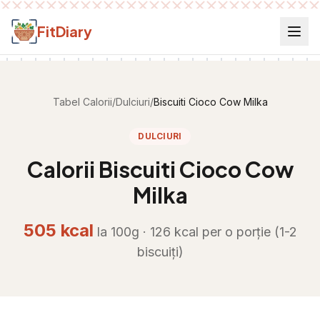
Salt la conținut
FitDiary
Tabel Calorii
/
Dulciuri
/
Biscuiti Cioco Cow Milka
DULCIURI
Calorii
Biscuiti Cioco Cow
Milka
505
kcal
la 100g ·
126
kcal per
o porție (1-2
biscuiți)