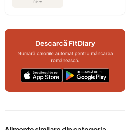
Fibre
Descarcă FitDiary
Numără caloriile automat pentru mâncarea
românească.
Alimente similare din categoria