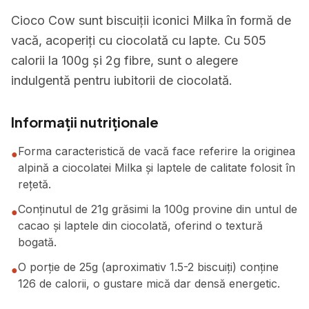
Cioco Cow sunt biscuiții iconici Milka în formă de
vacă, acoperiți cu ciocolată cu lapte. Cu 505
calorii la 100g și 2g fibre, sunt o alegere
indulgentă pentru iubitorii de ciocolată.
Informații nutriționale
Forma caracteristică de vacă face referire la originea
●
alpină a ciocolatei Milka și laptele de calitate folosit în
rețetă.
Conținutul de 21g grăsimi la 100g provine din untul de
●
cacao și laptele din ciocolată, oferind o textură
bogată.
O porție de 25g (aproximativ 1.5-2 biscuiți) conține
●
126 de calorii, o gustare mică dar densă energetic.