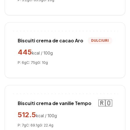
Biscuiti crema de cacao Aro
DULCIURI
445
kcal / 100g
P:
6
g
C:
75
g
G:
10
g
🇷🇴
Biscuiti crema de vanilie Tempo
512.5
kcal / 100g
P:
7
g
C:
69.1
g
G:
22.4
g