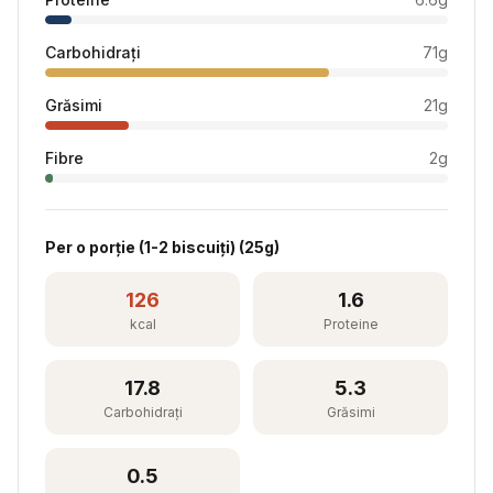
Carbohidrați
71
g
Grăsimi
21
g
Fibre
2
g
Per
o porție (1-2 biscuiți)
(
25
g)
126
1.6
kcal
Proteine
17.8
5.3
Carbohidrați
Grăsimi
0.5