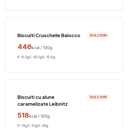
Biscuiti Cruschelle Balocco
DULCIURI
446
kcal / 100g
P:
8.3
g
C:
65.1
g
G:
15.6
g
Biscuiti cu alune
DULCIURI
caramelizate Leibnitz
518
kcal / 100g
P:
14
g
C:
51
g
G:
28
g