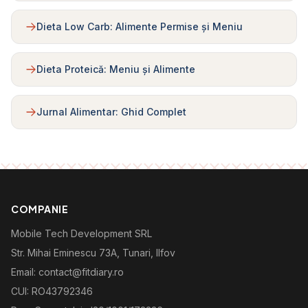
Dieta Low Carb: Alimente Permise și Meniu
Dieta Proteică: Meniu și Alimente
Jurnal Alimentar: Ghid Complet
COMPANIE
Mobile Tech Development SRL
Str. Mihai Eminescu 73A, Tunari, Ilfov
Email: contact@fitdiary.ro
CUI: RO43792346