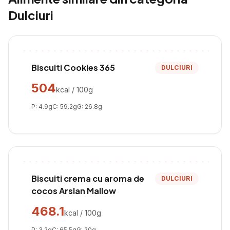
Dulciuri
Biscuiti Cookies 365
DULCIURI
504
kcal / 100g
P:
4.9
g
C:
59.2
g
G:
26.8
g
Biscuiti crema cu aroma de
DULCIURI
cocos Arslan Mallow
468.1
kcal / 100g
P:
3.2
g
C:
65.5
g
G:
20
g