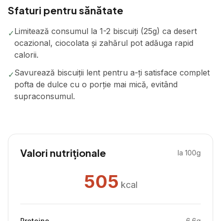
Sfaturi pentru sănătate
Limitează consumul la 1-2 biscuiți (25g) ca desert
✓
ocazional, ciocolata și zahărul pot adăuga rapid
calorii.
Savurează biscuiții lent pentru a-ți satisface complet
✓
pofta de dulce cu o porție mai mică, evitând
supraconsumul.
Valori nutriționale
la 100g
505
kcal
Proteine
6.6
g