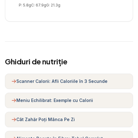
P:
5.8
g
C:
67.9
g
G:
21.3
g
Ghiduri de nutriție
Scanner Calorii: Afli Caloriile în 3 Secunde
Meniu Echilibrat: Exemple cu Calorii
Cât Zahăr Poți Mânca Pe Zi