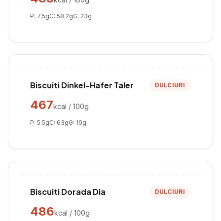
P:
7.5
g
C:
58.2
g
G:
23
g
Biscuiti Dinkel-Hafer Taler
DULCIURI
467
kcal / 100g
P:
5.5
g
C:
63
g
G:
19
g
Biscuiti Dorada Dia
DULCIURI
486
kcal / 100g