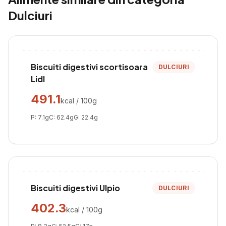
Dulciuri
Biscuiti digestivi scortisoara
DULCIURI
Lidl
491.1
kcal / 100g
P:
7.1
g
C:
62.4
g
G:
22.4
g
Biscuiti digestivi Ulpio
DULCIURI
402.3
kcal / 100g