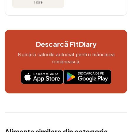
Fibre
Descarcă FitDiary
Numără caloriile automat pentru mâncarea
românească.
Alimente similare din categoria