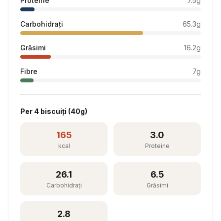
Proteine
7.5
g
Carbohidrați
65.3
g
Grăsimi
16.2
g
Fibre
7
g
Per
4 biscuiți
(
40
g)
165
3.0
kcal
Proteine
26.1
6.5
Carbohidrați
Grăsimi
2.8