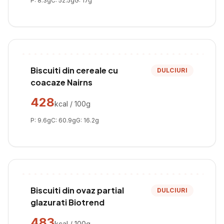
P:
8.3
g
C:
52.5
g
G:
17
g
Biscuiti din cereale cu
DULCIURI
coacaze Nairns
428
kcal / 100g
P:
9.6
g
C:
60.9
g
G:
16.2
g
Biscuiti din ovaz partial
DULCIURI
glazurati Biotrend
483
kcal / 100g