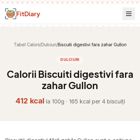
Salt la conținut
FitDiary
Tabel Calorii
/
Dulciuri
/
Biscuiti digestivi fara zahar Gullon
DULCIURI
Calorii
Biscuiti digestivi fara
zahar Gullon
412
kcal
la 100g ·
165
kcal per
4 biscuiți