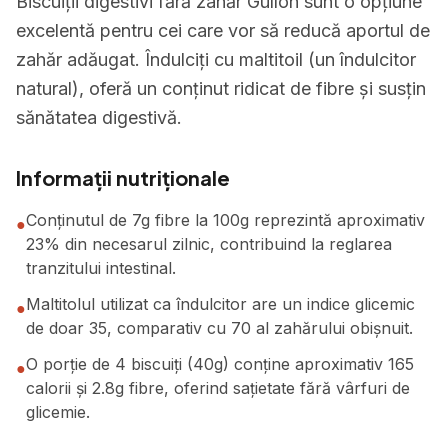
Biscuiții digestivi fără zahăr Gullon sunt o opțiune
excelentă pentru cei care vor să reducă aportul de
zahăr adăugat. Îndulciți cu maltitoil (un îndulcitor
natural), oferă un conținut ridicat de fibre și susțin
sănătatea digestivă.
Informații nutriționale
Conținutul de 7g fibre la 100g reprezintă aproximativ
●
23% din necesarul zilnic, contribuind la reglarea
tranzitului intestinal.
Maltitolul utilizat ca îndulcitor are un indice glicemic
●
de doar 35, comparativ cu 70 al zahărului obișnuit.
O porție de 4 biscuiți (40g) conține aproximativ 165
●
calorii și 2.8g fibre, oferind sațietate fără vârfuri de
glicemie.